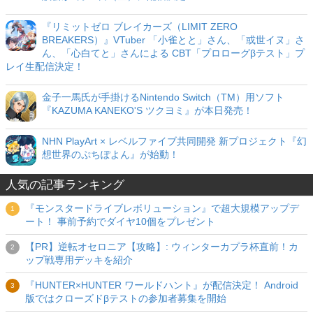
『リミットゼロ ブレイカーズ（LIMIT ZERO
BREAKERS）』VTuber 「小雀とと」さん、「或世イヌ」さ
ん、「心白てと」さんによる CBT「プロローグβテスト」プ
レイ生配信決定！
金子一馬氏が手掛けるNintendo Switch（TM）用ソフト
『KAZUMA KANEKO'S ツクヨミ』が本日発売！
NHN PlayArt × レベルファイブ共同開発 新プロジェクト『幻
想世界のぷちぽよん』が始動！
人気の記事ランキング
『モンスタードライブレボリューション』で超大規模アップデ
ート！ 事前予約でダイヤ10個をプレゼント
【PR】逆転オセロニア【攻略】: ウィンターカプラ杯直前！カ
ップ戦専用デッキを紹介
『HUNTER×HUNTER ワールドハント』が配信決定！ Android
版ではクローズドβテストの参加者募集を開始