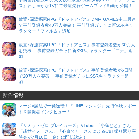
ス』わしゃがなTVにて最速先行ゲームプレイ動画が公開！
放置×深淵探索RPG『ドットアビス』DMM GAMES史上最速
で事前登録者数40万人突破！ 事前登録ガチャに新SSRキャ
ラクター「フィルム」追加！
放置×深淵探索RPG『ドットアビス』事前登録者数が30万人
を突破！ 事前登録ガチャに新SSRキャラクター「ニナ」追
加！
放置×深淵探索RPG『ドットアビス』事前登録者数が5日間
で20万人を突破！ 事前登録ガチャにSSRキャラクター追
加！
新作情報
マージ×魔法で一発逆転！『LINE マジマジ』先行体験レポー
ト＆開発者インタビュー!!
『リミットゼロ ブレイカーズ』VTuber 「小雀とと」さん、
「或世イヌ」さん、「心白てと」さんによるCBT振り返り座
談会が7月10日（金）に配信決定！