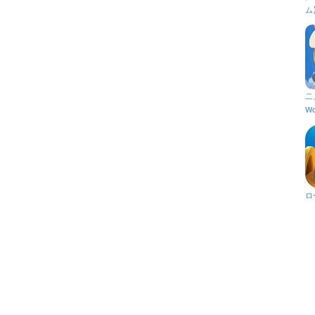
ム
二
Wo
ロ