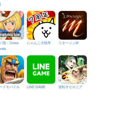
】
ノ国：Cross
にゃんこ大戦争
リネージュM
rlds
ードモバイル
LINE GAME
逆転オセロニア