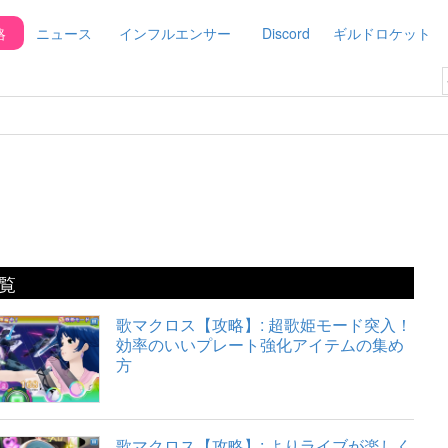
略
ニュース
インフルエンサー
Discord
ギルドロケット
覧
歌マクロス【攻略】: 超歌姫モード突入！
効率のいいプレート強化アイテムの集め
方
歌マクロス【攻略】: よりライブが楽しく