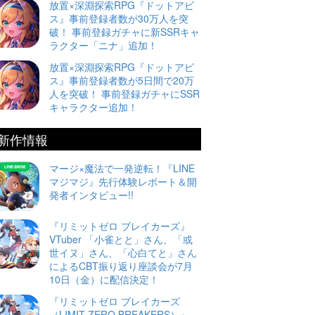
放置×深淵探索RPG『ドットアビ
ス』事前登録者数が30万人を突
破！ 事前登録ガチャに新SSRキャ
ラクター「ニナ」追加！
放置×深淵探索RPG『ドットアビ
ス』事前登録者数が5日間で20万
人を突破！ 事前登録ガチャにSSR
キャラクター追加！
新作情報
マージ×魔法で一発逆転！『LINE
マジマジ』先行体験レポート＆開
発者インタビュー!!
『リミットゼロ ブレイカーズ』
VTuber 「小雀とと」さん、「或
世イヌ」さん、「心白てと」さん
によるCBT振り返り座談会が7月
10日（金）に配信決定！
『リミットゼロ ブレイカーズ
（LIMIT ZERO BREAKERS）』