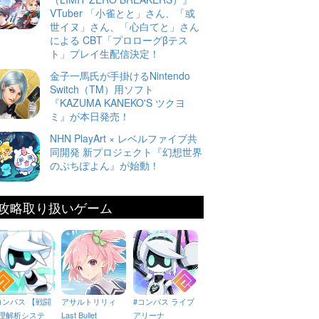
VTuber 「小雀とと」さん、「或
世イヌ」さん、「心白てと」さん
による CBT「プロローグβテス
ト」プレイ生配信決定！
金子一馬氏が手掛けるNintendo
Switch（TM）用ソフト
『KAZUMA KANEKO'S ツクヨ
ミ』が本日発売！
NHN PlayArt × レベルファイブ共
同開発 新プロジェクト『幻想世界
のぷちぽよん』が始動！
攻略取り扱いゲーム
コンパス 【戦闘
アサルトリリィ
#コンパス ライブ
理解析システ
Last Bullet
アリーナ