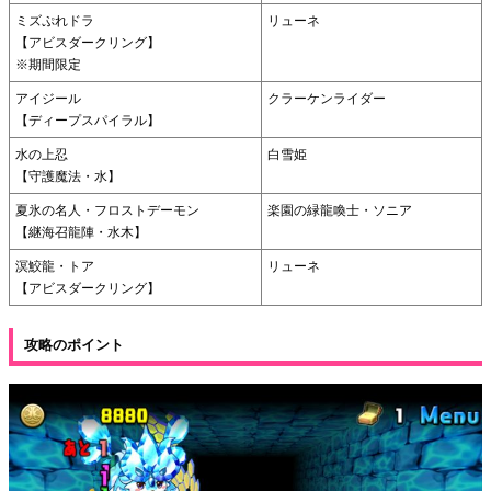
ミズぷれドラ
リューネ
【アビスダークリング】
※期間限定
アイジール
クラーケンライダー
【ディープスパイラル】
水の上忍
白雪姫
【守護魔法・水】
夏氷の名人・フロストデーモン
楽園の緑龍喚士・ソニア
【継海召龍陣・水木】
溟鮫龍・トア
リューネ
【アビスダークリング】
攻略のポイント