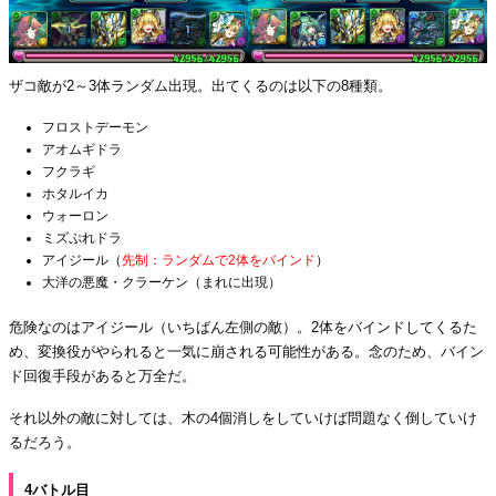
ザコ敵が2～3体ランダム出現。出てくるのは以下の8種類。
フロストデーモン
アオムギドラ
フクラギ
ホタルイカ
ウォーロン
ミズぷれドラ
アイジール（
先制：ランダムで2体をバインド
）
大洋の悪魔・クラーケン（まれに出現）
危険なのはアイジール（いちばん左側の敵）。2体をバインドしてくるた
め、変換役がやられると一気に崩される可能性がある。念のため、バイン
ド回復手段があると万全だ。
それ以外の敵に対しては、木の4個消しをしていけば問題なく倒していけ
るだろう。
4バトル目