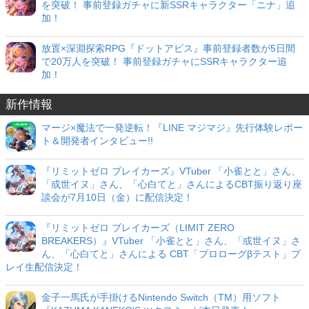
を突破！ 事前登録ガチャに新SSRキャラクター「ニナ」追
加！
放置×深淵探索RPG『ドットアビス』事前登録者数が5日間
で20万人を突破！ 事前登録ガチャにSSRキャラクター追
加！
新作情報
マージ×魔法で一発逆転！『LINE マジマジ』先行体験レポー
ト＆開発者インタビュー!!
『リミットゼロ ブレイカーズ』VTuber 「小雀とと」さん、
「或世イヌ」さん、「心白てと」さんによるCBT振り返り座
談会が7月10日（金）に配信決定！
『リミットゼロ ブレイカーズ（LIMIT ZERO
BREAKERS）』VTuber 「小雀とと」さん、「或世イヌ」さ
ん、「心白てと」さんによる CBT「プロローグβテスト」プ
レイ生配信決定！
金子一馬氏が手掛けるNintendo Switch（TM）用ソフト