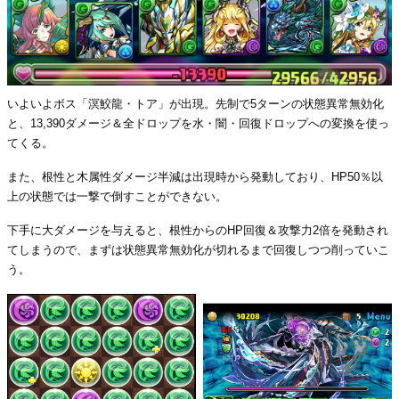
いよいよボス「溟鮫龍・トア」が出現。先制で5ターンの状態異常無効化
と、13,390ダメージ＆全ドロップを水・闇・回復ドロップへの変換を使っ
てくる。
また、根性と木属性ダメージ半減は出現時から発動しており、HP50％以
上の状態では一撃で倒すことができない。
下手に大ダメージを与えると、根性からのHP回復＆攻撃力2倍を発動され
てしまうので、まずは状態異常無効化が切れるまで回復しつつ削っていこ
う。