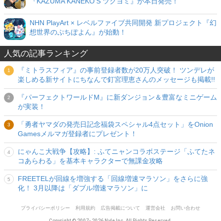
『KAZUMA KANEKO'S ツクヨミ』が本日発売！
NHN PlayArt × レベルファイブ共同開発 新プロジェクト『幻
想世界のぷちぽよん』が始動！
人気の記事ランキング
『ミトラスフィア』の事前登録者数が20万人突破！ ツンデレが
楽しめる新サイトにちなんで釘宮理恵さんのメッセージも掲載!!
『パーフェクトワールドM』に新ダンジョン＆豊富なミニゲーム
が実装！
「勇者ヤマダの発売日記念福袋スペシャル4点セット」をOnion
Gamesメルマガ登録者にプレゼント！
にゃんこ大戦争【攻略】: ふてニャンコラボステージ「ふてたネ
コあらわる」を基本キャラクターで無課金攻略
FREETELが回線を増強する「回線増速マラソン」をさらに強
化！ 3月以降は「ダブル増速マラソン」に
プライバシーポリシー
利用規約
広告掲載について
運営会社
お問い合わせ
Copyright © 2007- 2026 Nyle Inc. All Rights Reserved.