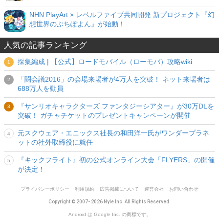
NHN PlayArt × レベルファイブ共同開発 新プロジェクト『幻
想世界のぷちぽよん』が始動！
人気の記事ランキング
採集編成 | 【公式】ロードモバイル（ローモバ）攻略wiki
「闘会議2016」の会場来場者が4万人を突破！ ネット来場者は
688万人を動員
『サンリオキャラクターズ ファンタジーシアター』が30万DLを
突破！ ガチャチケットのプレゼントキャンペーンが開催
元スクウェア・エニックス社長の和田洋一氏がワンダープラネ
ットの社外取締役に就任
『キックフライト』初の公式オンライン大会「FLYERS」の開催
が決定！
プライバシーポリシー
利用規約
広告掲載について
運営会社
お問い合わせ
Copyright © 2007- 2026 Nyle Inc. All Rights Reserved.
Android は Google Inc. の商標です。