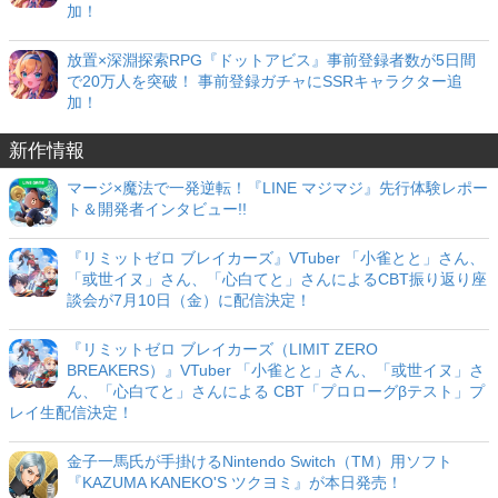
加！
放置×深淵探索RPG『ドットアビス』事前登録者数が5日間
で20万人を突破！ 事前登録ガチャにSSRキャラクター追
加！
新作情報
マージ×魔法で一発逆転！『LINE マジマジ』先行体験レポー
ト＆開発者インタビュー!!
『リミットゼロ ブレイカーズ』VTuber 「小雀とと」さん、
「或世イヌ」さん、「心白てと」さんによるCBT振り返り座
談会が7月10日（金）に配信決定！
『リミットゼロ ブレイカーズ（LIMIT ZERO
BREAKERS）』VTuber 「小雀とと」さん、「或世イヌ」さ
ん、「心白てと」さんによる CBT「プロローグβテスト」プ
レイ生配信決定！
金子一馬氏が手掛けるNintendo Switch（TM）用ソフト
『KAZUMA KANEKO'S ツクヨミ』が本日発売！