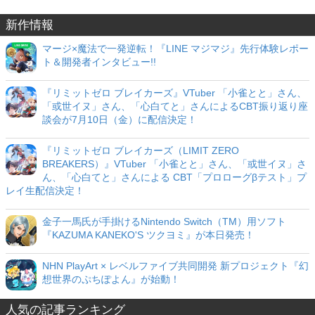
新作情報
マージ×魔法で一発逆転！『LINE マジマジ』先行体験レポー
ト＆開発者インタビュー!!
『リミットゼロ ブレイカーズ』VTuber 「小雀とと」さん、
「或世イヌ」さん、「心白てと」さんによるCBT振り返り座
談会が7月10日（金）に配信決定！
『リミットゼロ ブレイカーズ（LIMIT ZERO
BREAKERS）』VTuber 「小雀とと」さん、「或世イヌ」さ
ん、「心白てと」さんによる CBT「プロローグβテスト」プ
レイ生配信決定！
金子一馬氏が手掛けるNintendo Switch（TM）用ソフト
『KAZUMA KANEKO'S ツクヨミ』が本日発売！
NHN PlayArt × レベルファイブ共同開発 新プロジェクト『幻
想世界のぷちぽよん』が始動！
人気の記事ランキング