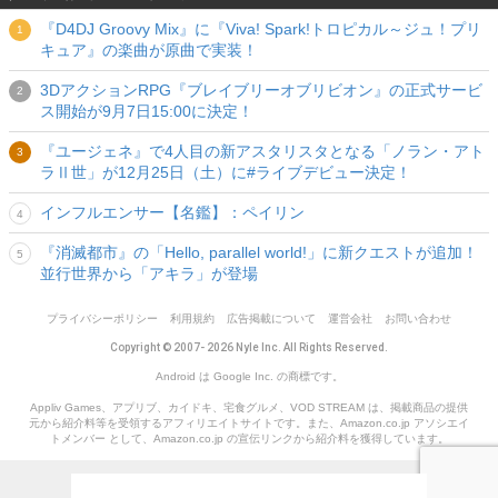
『D4DJ Groovy Mix』に『Viva! Spark!トロピカル～ジュ！プリ
キュア』の楽曲が原曲で実装！
3DアクションRPG『ブレイブリーオブリビオン』の正式サービ
ス開始が9月7日15:00に決定！
『ユージェネ』で4人目の新アスタリスタとなる「ノラン・アト
ラⅡ世」が12月25日（土）に#ライブデビュー決定！
インフルエンサー【名鑑】：ペイリン
『消滅都市』の「Hello, parallel world!」に新クエストが追加！
並行世界から「アキラ」が登場
プライバシーポリシー
利用規約
広告掲載について
運営会社
お問い合わせ
Copyright © 2007- 2026 Nyle Inc. All Rights Reserved.
Android は Google Inc. の商標です。
Appliv Games、アプリブ、カイドキ、宅食グルメ、VOD STREAM は、掲載商品の提供
元から紹介料等を受領するアフィリエイトサイトです。また、Amazon.co.jp アソシエイ
トメンバー として、Amazon.co.jp の宣伝リンクから紹介料を獲得しています。