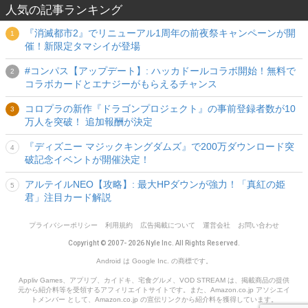
人気の記事ランキング
『消滅都市2』でリニューアル1周年の前夜祭キャンペーンが開
催！新限定タマシイが登場
#コンパス【アップデート】: ハッカドールコラボ開始！無料で
コラボカードとエナジーがもらえるチャンス
コロプラの新作『ドラゴンプロジェクト』の事前登録者数が10
万人を突破！ 追加報酬が決定
『ディズニー マジックキングダムズ』で200万ダウンロード突
破記念イベントが開催決定！
アルテイルNEO【攻略】: 最大HPダウンが強力！「真紅の姫
君」注目カード解説
プライバシーポリシー
利用規約
広告掲載について
運営会社
お問い合わせ
Copyright © 2007- 2026 Nyle Inc. All Rights Reserved.
Android は Google Inc. の商標です。
Appliv Games、アプリブ、カイドキ、宅食グルメ、VOD STREAM は、掲載商品の提供
元から紹介料等を受領するアフィリエイトサイトです。また、Amazon.co.jp アソシエイ
トメンバー として、Amazon.co.jp の宣伝リンクから紹介料を獲得しています。