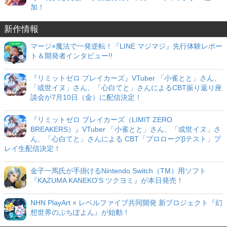
加！
新作情報
マージ×魔法で一発逆転！『LINE マジマジ』先行体験レポー
ト＆開発者インタビュー!!
『リミットゼロ ブレイカーズ』VTuber 「小雀とと」さん、
「或世イヌ」さん、「心白てと」さんによるCBT振り返り座
談会が7月10日（金）に配信決定！
『リミットゼロ ブレイカーズ（LIMIT ZERO
BREAKERS）』VTuber 「小雀とと」さん、「或世イヌ」さ
ん、「心白てと」さんによる CBT「プロローグβテスト」プ
レイ生配信決定！
金子一馬氏が手掛けるNintendo Switch（TM）用ソフト
『KAZUMA KANEKO'S ツクヨミ』が本日発売！
NHN PlayArt × レベルファイブ共同開発 新プロジェクト『幻
想世界のぷちぽよん』が始動！