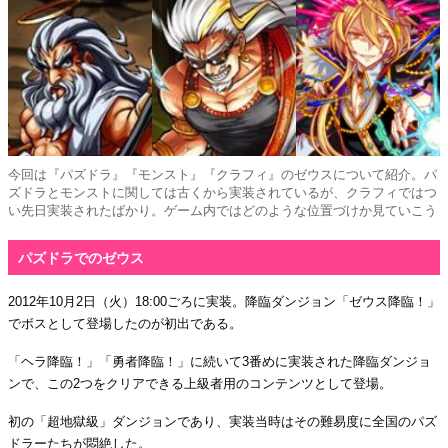
今回は『パズドラ』『モンスト』『クラフィ』のゼウスについて紹介。パ
ズドラとモンストに関しては古くから実装されているが、クラフィではつ
い先日実装されたばかり。ゲーム内ではどのような位置づけか見ていこう
パズドラでのゼウス
2012年10月2日（火）18:00ごろに実装。降臨ダンジョン「ゼウス降臨！」
でボスとして登場したのが初出である。
「ヘラ降臨！」「勇者降臨！」に続いて3番めに実装された降臨ダンジョ
ンで、この2つをクリアできる上級者用のコンテンツとして登場。
初の「超地獄級」ダンジョンであり、実装当時はその難易度に全国のパズ
ドラーたちが悶絶した。