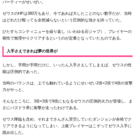
パーティーがせいぜい。
ゼウスのHPは380万もあり、今であれば大したことのない数字だが、当時
はどれだけ殴っても全然減らないという圧倒的な強さを誇っていた。
ひたすらコンティニューを繰り返し（いわゆる石ジャブ）、プレイヤーの
根性で無理やりクリアするというのが定番となっていたものである。
入手さえできれば夢の世界が
しかし、手間が手間だけに、いったん入手さえしてしまえば、ゼウスの性
能は圧倒的であった。
当時のバランスは、上でも触れているようにせいぜい2倍×2倍で4倍の攻撃
力がやっと。
そんなところに、3倍×3倍で9倍にもなるゼウスの圧倒的火力が登場し、ま
さにパズドラ界に衝撃が走ったわけである。
ゼウス降臨も含め、それまでさんざん苦労していたダンジョンが余裕でク
リアできるようになってしまい、上級プレイヤーはこぞってゼウス入手に
踏み出した。