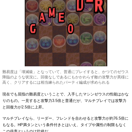
難易度は「壊滅級」となっていて、普通にプレイすると、かつてのゼウス
降臨のような状況に。回復なしであるにもかかわらず敵の攻撃力が異様に
高く、クリアするには相当練られたパーティ編成が求められる
現在でも屈指の難易度ということで、入手したマシンゼウスの性能はかな
りのもの。一見すると攻撃力3.5倍と普通だが、マルチプレイでは攻撃力
と回復力が2.5倍に上昇。
マルチプレイなら、リーダー、フレンドを合わせると攻撃力が約76.5倍に
もなる。HP満タンという条件付きとはいえ、タイプや属性の制限もなく
この倍率というのは壮絶だ。