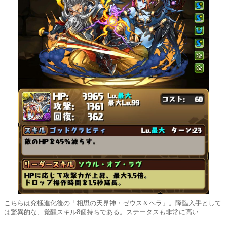
こちらは究極進化後の「相思の天界神・ゼウス＆ヘラ」。降臨入手として
は驚異的な、覚醒スキル8個持ちである。ステータスも非常に高い