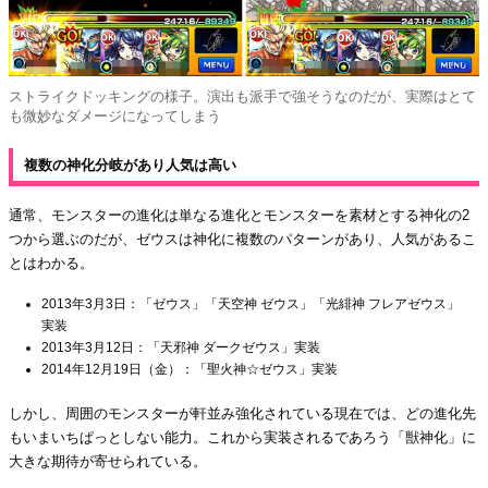
ストライクドッキングの様子。演出も派手で強そうなのだが、実際はとて
も微妙なダメージになってしまう
複数の神化分岐があり人気は高い
通常、モンスターの進化は単なる進化とモンスターを素材とする神化の2
つから選ぶのだが、ゼウスは神化に複数のパターンがあり、人気があるこ
とはわかる。
2013年3月3日：「ゼウス」「天空神 ゼウス」「光緋神 フレアゼウス」
実装
2013年3月12日：「天邪神 ダークゼウス」実装
2014年12月19日（金）：「聖火神☆ゼウス」実装
しかし、周囲のモンスターが軒並み強化されている現在では、どの進化先
もいまいちぱっとしない能力。これから実装されるであろう「獣神化」に
大きな期待が寄せられている。