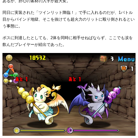
あるが、肝心の素材の入手が超大変。
同日に実装された「ツインリット降臨！」で手に入れるのだが、1バトル
目からバインド地獄、そこを抜けても超火力のリットに殴り倒されるとい
う事態に。
ボスに到達したとしても、2体を同時に相手せねばならず、ここでも涙を
飲んだプレイヤーが続出であった。