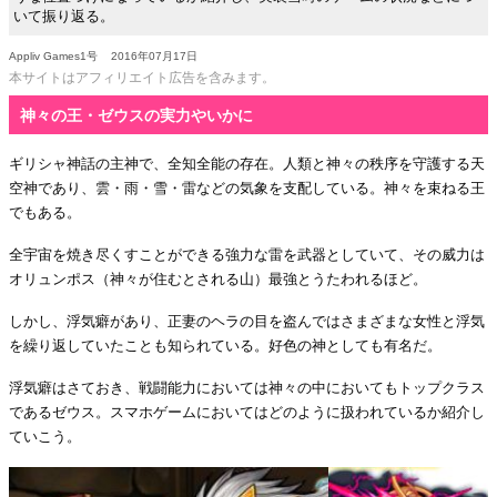
いて振り返る。
Appliv Games1号
2016年07月17日
本サイトはアフィリエイト広告を含みます。
神々の王・ゼウスの実力やいかに
ギリシャ神話の主神で、全知全能の存在。人類と神々の秩序を守護する天
空神であり、雲・雨・雪・雷などの気象を支配している。神々を束ねる王
でもある。
全宇宙を焼き尽くすことができる強力な雷を武器としていて、その威力は
オリュンポス（神々が住むとされる山）最強とうたわれるほど。
しかし、浮気癖があり、正妻のヘラの目を盗んではさまざまな女性と浮気
を繰り返していたことも知られている。好色の神としても有名だ。
浮気癖はさておき、戦闘能力においては神々の中においてもトップクラス
であるゼウス。スマホゲームにおいてはどのように扱われているか紹介し
ていこう。