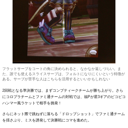
フラットサーブをコートの角に決められると、なかなか返しづらい。ま
た、誰でも使えるスライスサーブは、フォルトになりにくいという特徴が
ある。サーブが苦手な人はこちらを活用するといいかもしれない
2回戦となる準決勝では、まずコンプティークチームが勝ち上がり。さら
にコロプラチームとファミ通チームの対戦では、福Pが星3ギアのピコピコ
ハンマー風ラケットで相手を挑発！
さらにネット際で跳ねずに落ちる「ドロップショット」でファミ通チーム
を揺さぶり、ミスを誘発して決勝戦にコマを進めた。