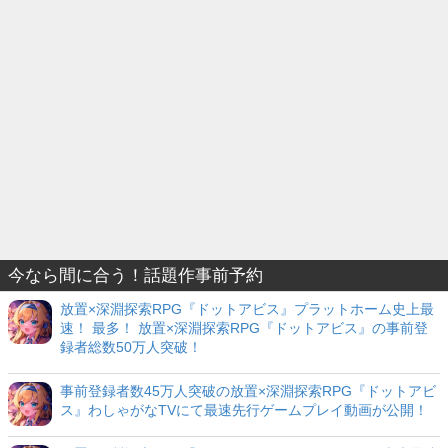
今なら間に合う！話題作事前予約
放置×深淵探索RPG『ドットアビス』プラットホーム史上最
速！ 最多！ 放置×深淵探索RPG『ドットアビス』の事前登
録者総数50万人突破！
事前登録者数45万人突破の放置×深淵探索RPG『ドットアビ
ス』わしゃがなTVにて最速先行ゲームプレイ動画が公開！