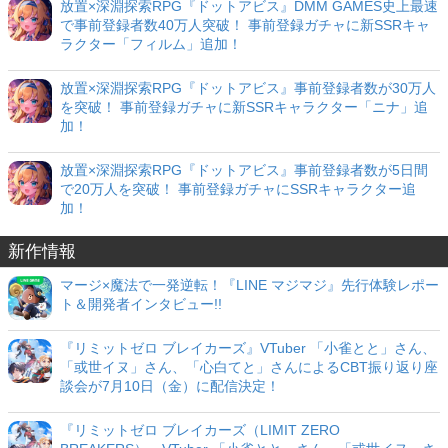
放置×深淵探索RPG『ドットアビス』DMM GAMES史上最速
で事前登録者数40万人突破！ 事前登録ガチャに新SSRキャ
ラクター「フィルム」追加！
放置×深淵探索RPG『ドットアビス』事前登録者数が30万人
を突破！ 事前登録ガチャに新SSRキャラクター「ニナ」追
加！
放置×深淵探索RPG『ドットアビス』事前登録者数が5日間
で20万人を突破！ 事前登録ガチャにSSRキャラクター追
加！
新作情報
マージ×魔法で一発逆転！『LINE マジマジ』先行体験レポー
ト＆開発者インタビュー!!
『リミットゼロ ブレイカーズ』VTuber 「小雀とと」さん、
「或世イヌ」さん、「心白てと」さんによるCBT振り返り座
談会が7月10日（金）に配信決定！
『リミットゼロ ブレイカーズ（LIMIT ZERO