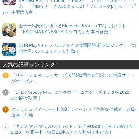
BREAKERS）』VTuber 「小雀とと」さん、「或世イヌ」さ
ん、「心白てと」さんによる CBT「プロローグβテスト」プ
レイ生配信決定！
金子一馬氏が手掛けるNintendo Switch（TM）用ソフト
『KAZUMA KANEKO'S ツクヨミ』が本日発売！
NHN PlayArt × レベルファイブ共同開発 新プロジェクト『幻
想世界のぷちぽよん』が始動！
人気の記事ランキング
『リネージュM』にてサービス開始1周年を記念した特設サイト
がオープン！
『D4DJ Groovy Mix』にて初のゲーム大会「グルミク杯2022」
の開催が決定！
クラッシュフィーバー【攻略】: イベント「危険な仲裁者」超級
攻略（前編）
『キン肉マン マッスルショット』で「MUSCLE HALLOWEEN
2019」を開催中！毎日11連ガチャが無料で引ける！