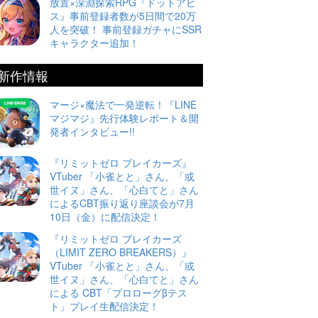
放置×深淵探索RPG『ドットアビ
ス』事前登録者数が5日間で20万
人を突破！ 事前登録ガチャにSSR
キャラクター追加！
新作情報
マージ×魔法で一発逆転！『LINE
マジマジ』先行体験レポート＆開
発者インタビュー!!
『リミットゼロ ブレイカーズ』
VTuber 「小雀とと」さん、「或
世イヌ」さん、「心白てと」さん
によるCBT振り返り座談会が7月
10日（金）に配信決定！
『リミットゼロ ブレイカーズ
（LIMIT ZERO BREAKERS）』
VTuber 「小雀とと」さん、「或
世イヌ」さん、「心白てと」さん
による CBT「プロローグβテス
ト」プレイ生配信決定！