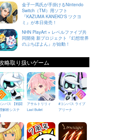
金子一馬氏が手掛けるNintendo
Switch（TM）用ソフト
『KAZUMA KANEKO'S ツクヨ
ミ』が本日発売！
NHN PlayArt × レベルファイブ共
同開発 新プロジェクト『幻想世界
のぷちぽよん』が始動！
攻略取り扱いゲーム
コンパス 【戦闘
アサルトリリィ
#コンパス ライブ
理解析システ
Last Bullet
アリーナ
】