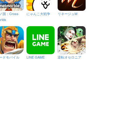
ノ国：Cross
にゃんこ大戦争
リネージュM
rlds
ードモバイル
LINE GAME
逆転オセロニア