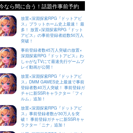
今なら間に合う！話題作事前予約
放置×深淵探索RPG『ドットアビ
ス』プラットホーム史上最速！ 最
多！ 放置×深淵探索RPG『ドット
アビス』の事前登録者総数50万人
突破！
事前登録者数45万人突破の放置×
深淵探索RPG『ドットアビス』わ
しゃがなTVにて最速先行ゲームプ
レイ動画が公開！
放置×深淵探索RPG『ドットアビ
ス』DMM GAMES史上最速で事前
登録者数40万人突破！ 事前登録ガ
チャに新SSRキャラクター「フィ
ルム」追加！
放置×深淵探索RPG『ドットアビ
ス』事前登録者数が30万人を突
破！ 事前登録ガチャに新SSRキャ
ラクター「ニナ」追加！