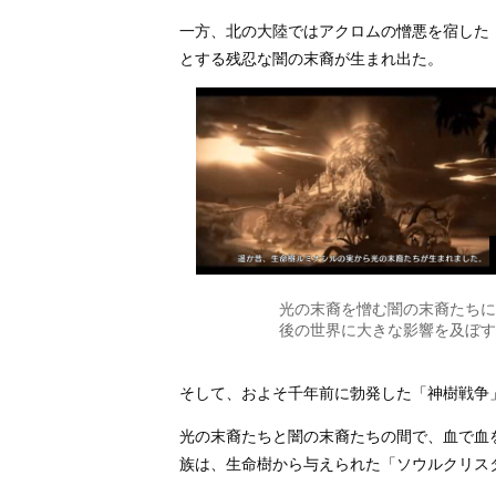
一方、北の大陸ではアクロムの憎悪を宿した
とする残忍な闇の末裔が生まれ出た。
光の末裔を憎む闇の末裔たちに
後の世界に大きな影響を及ぼす
そして、およそ千年前に勃発した「神樹戦争
光の末裔たちと闇の末裔たちの間で、血で血
族は、生命樹から与えられた「ソウルクリス