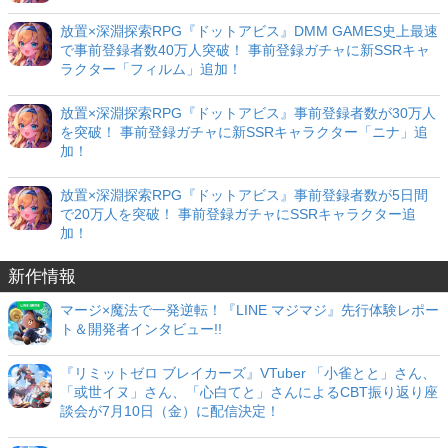
放置×深淵探索RPG『ドットアビス』DMM GAMES史上最速
で事前登録者数40万人突破！ 事前登録ガチャに新SSRキャ
ラクター「フィルム」追加！
放置×深淵探索RPG『ドットアビス』事前登録者数が30万人
を突破！ 事前登録ガチャに新SSRキャラクター「ニナ」追
加！
放置×深淵探索RPG『ドットアビス』事前登録者数が5日間
で20万人を突破！ 事前登録ガチャにSSRキャラクター追
加！
新作情報
マージ×魔法で一発逆転！『LINE マジマジ』先行体験レポー
ト＆開発者インタビュー!!
『リミットゼロ ブレイカーズ』VTuber 「小雀とと」さん、
「或世イヌ」さん、「心白てと」さんによるCBT振り返り座
談会が7月10日（金）に配信決定！