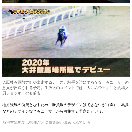
入厩後も調教方針や出走するレース、騎手を誰にするかなどもユーザーの
意見が反映される予定。生放送のコメントでは「大井の帝王」こと的場文
男ジョッキーの名前も
地方競馬の所属となるため、勝負服のデザインはできないが（※）、馬具
などのデザインなどもユーザーから募集する予定だという。
※地方競馬では機種ごとに勝負服が決められている