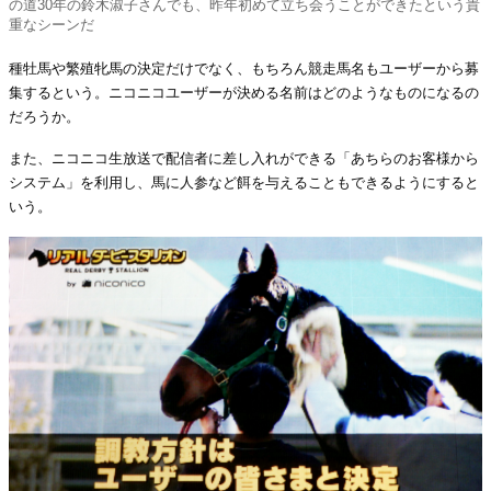
の道30年の鈴木淑子さんでも、昨年初めて立ち会うことができたという貴
重なシーンだ
種牡馬や繁殖牝馬の決定だけでなく、もちろん競走馬名もユーザーから募
集するという。ニコニコユーザーが決める名前はどのようなものになるの
だろうか。
また、ニコニコ生放送で配信者に差し入れができる「あちらのお客様から
システム」を利用し、馬に人参など餌を与えることもできるようにすると
いう。