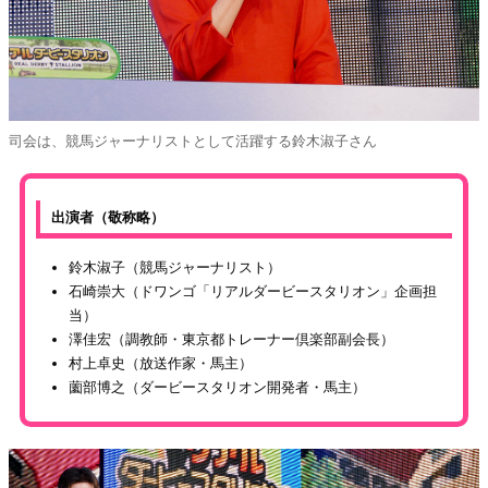
司会は、競馬ジャーナリストとして活躍する鈴木淑子さん
出演者（敬称略）
鈴木淑子（競馬ジャーナリスト）
石崎崇大（ドワンゴ「リアルダービースタリオン」企画担
当）
澤佳宏（調教師・東京都トレーナー倶楽部副会長）
村上卓史（放送作家・馬主）
薗部博之（ダービースタリオン開発者・馬主）