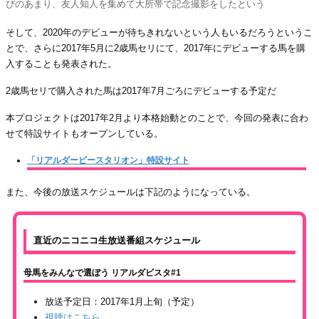
びのあまり、友人知人を集めて大所帯で記念撮影をしたという
そして、2020年のデビューが待ちきれないという人もいるだろうというこ
とで、さらに2017年5月に2歳馬セリにて、2017年にデビューする馬を購
入することも発表された。
2歳馬セリで購入された馬は2017年7月ごろにデビューする予定だ
本プロジェクトは2017年2月より本格始動とのことで、今回の発表に合わ
せて特設サイトもオープンしている。
「リアルダービースタリオン」特設サイト
また、今後の放送スケジュールは下記のようになっている。
直近のニコニコ生放送番組スケジュール
母馬をみんなで選ぼう リアルダビスタ#1
放送予定日：2017年1月上旬（予定）
視聴はこちら