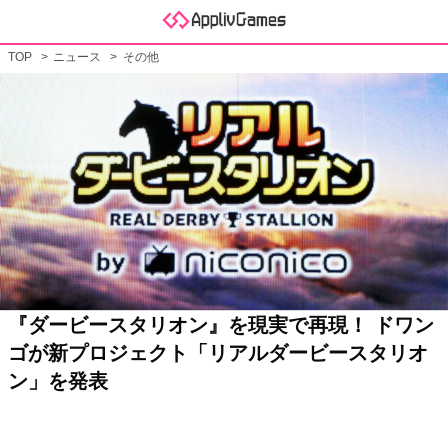
TOP
ニュース
その他
『ダービースタリオン』を現実で再現！ ドワン
ゴが新プロジェクト「リアルダービースタリオ
ン」を発表