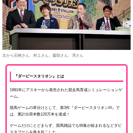
左から石崎さん、村上さん、薗部さん、澤さん
『ダービースタリオン』とは
1991年にアスキーから発売された競走馬育成シミュレーションゲ
ーム。
競馬ゲームの草分けとして、第3作『ダービースタリオンIII』で
は、累計出荷本数120万本を達成！
ゲームだけにとどまらず、競馬雑誌でも特集が組まれるなどダビ
スタブームを巻き起こした。