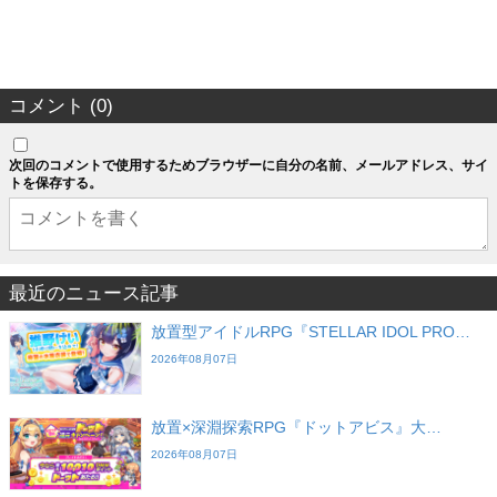
コメント (0)
次回のコメントで使用するためブラウザーに自分の名前、メールアドレス、サイ
トを保存する。
最近のニュース記事
放置型アイドルRPG『STELLAR IDOL PRO…
2026年08月07日
放置×深淵探索RPG『ドットアビス』大…
2026年08月07日