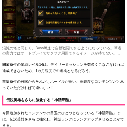
混沌の塔と同じく、Boss戦まで自動戦闘できるようになっている。筆者
の実力ではオートプレイでサクサク周回できるイメージが持てない……
開放条件の業績レベル14は、デイリーミッションを数多くこなさなければ
達成できないため、1カ月程度での達成となるだろう。
前提条件の段階からそれだけハードルが高い、高難度なコンテンツだと思
っていただければ間違いない！
伝説英雄をさらに強化する「神話降臨」
今回追加されたコンテンツの目玉のひとつとなっている「神話降臨」で
は、伝説英雄をさらに強化し、神話ランクにランクアップさせることがで
きる。