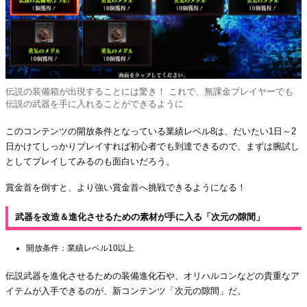
伝説の装備箱が出現することには驚き！ これで、無課金プレイヤーでも
伝説の武器を手に入れることができるように
このコンテンツの開放条件となっている業績レベル8は、だいたい1日～2
日かけてしっかりプレイすれば初心者でも到達できるので、まずは腕試し
としてプレイしてみるのも面白いだろう。
賞金首を倒すと、より強い賞金首へ挑戦できるようになる！
武器を改造＆進化させるための素材が手に入る「次元の隙間」
開放条件：業績レベル10以上
伝説武器を進化させるための装備進化石や、オリハルコンなどの貴重なア
イテムが入手できるのが、新コンテンツ「次元の隙間」だ。