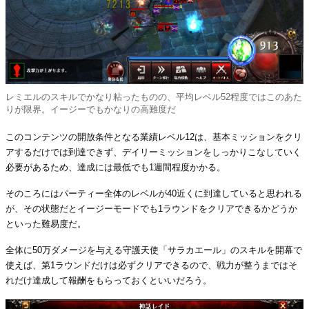
レミエルのスキルでかなり粘ったものの、平均レベル52程度ではこのあた
りが限界。イージーでもかなりの高難度だ
このコンテンツの開放条件となる業績レベル12は、基本ミッションをクリ
アするだけでは到達できず、デイリーミッションをしっかりこなしていく
必要があるため、達成には最低でも1週間程度かかる。
そのころにはパーティー全体のレベルが40近くに到達していると思われる
が、その状態だとイージーモードでも1ラウンドをクリアできるかどうか
といった難易度だ。
全体に50万ダメージを与える守護天使「サラカエール」のスキルを開幕で
使えば、第1ラウンドだけは必ずクリアできるので、戦力が整うまではそ
れだけ達成して報酬をもらっておくといいだろう。