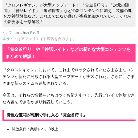
『クロスレギオン』が大型アップデート！ 「賞金首狩り」「次元の隙
間」「神話レイド」「遺跡探査」などの新コンテンツに加え、装備の進
化や神話降臨など、これまでにない遊びが多数追加されている。それら
の新要素を一挙解説！
くる実
2017年01月19日
本サイトはアフィリエイト広告を含みます。
「賞金首狩り」や「神話レイド」などの新たな大型コンテンツを
まとめて解説！
『クロスレギオン』において、これまでロックされていたさまざまなコン
テンツが新たに開放される大型アップデートが実装された。さらに、さま
ざまな新システムも追加されている。
今回は、それらの情報をいちはやくお伝えすべく、先行プレイで体験でき
た内容をできるかぎり解説していこう。
貴重な宝箱が報酬で手に入る「賞金首狩り」
開放条件：業績レベル8以上