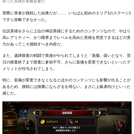
持った英雄が多数必要だ
実際に筆者が挑戦した結果だが……、いちばん初めのエリア1のステージ1
ですら攻略できなかった。
伝説英雄をさらに上位の神話英雄にするためのコンテンツなので、やはり
高レアリティー、かつ限界までレベルを高めた英雄を用意できるほどの実
力があってこそ挑戦すべき内容だ。
また、遺跡探査の戦闘で英雄がやられてしまうと「負傷」扱いとなり、翌
日の探査終了まで探査に参加不可、さらに装備を変更できないといったデ
メリットが付与されてしまう。
特に、装備が変更できなくなるとほかのコンテンツにも影響が出ることが
あるため、挑戦には慎重にならざるを得ない。まさに上級者向けといった
感じだ。