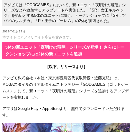
アソビモは『GODGAMES』において、新ユニット「夜明けの飛翔」シ
リーズなどを追加するアップデートを実施した。「SR：女王キルペッ
ク」を始めとする5体のユニットに加え、トークンショップに「SR：ツ
バメのウルチカ」「R：王子のゴーレム」の2体が実装された。
2017年01月17日
本サイトはアフィリエイト広告を含みます。
5体の新ユニット「夜明けの飛翔」シリーズが登場！ さらにトー
クンショップには2体の新ユニットを追加
［以下、リリースより］
アソビモ株式会社（本社：東京都豊島区代表取締役：近藤克紀）は、
MOBAスタイルのリアルタイムストラテジー『GODGAMES（ゴッドゲー
ムス）』にて、新ユニット「夜明けの飛翔」シリーズを追加するアップデ
ートを実施しました。
アプリはGoogle Play・App Storeより、無料でダウンロードいただけま
す。