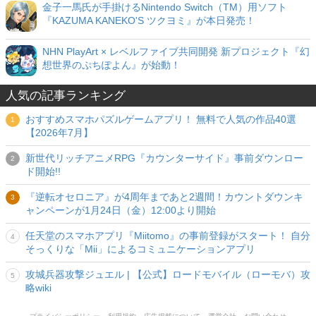
金子一馬氏が手掛けるNintendo Switch（TM）用ソフト
『KAZUMA KANEKO'S ツクヨミ』が本日発売！
NHN PlayArt × レベルファイブ共同開発 新プロジェクト『幻
想世界のぷちぽよん』が始動！
人気の記事ランキング
おすすめスマホパズルゲームアプリ！ 無料で人気の作品40選
【2026年7月】
新世代リッチアニメRPG『カウンターサイド』事前ダウンロー
ド開始!!
『逆転オセロニア』が4周年まであと2週間！カウントダウンキ
ャンペーンが1月24日（金）12:00より開始
任天堂のスマホアプリ『Miitomo』の事前登録がスタート！ 自分
そっくりな「Mii」によるコミュニケーションアプリ
攻城兵器攻撃ジュエル | 【公式】ロードモバイル（ローモバ）攻
略wiki