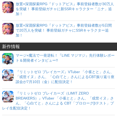
放置×深淵探索RPG『ドットアビス』事前登録者数が30万人
を突破！ 事前登録ガチャに新SSRキャラクター「ニナ」追
加！
放置×深淵探索RPG『ドットアビス』事前登録者数が5日間
で20万人を突破！ 事前登録ガチャにSSRキャラクター追
加！
新作情報
マージ×魔法で一発逆転！『LINE マジマジ』先行体験レポー
ト＆開発者インタビュー!!
『リミットゼロ ブレイカーズ』VTuber 「小雀とと」さん、
「或世イヌ」さん、「心白てと」さんによるCBT振り返り座
談会が7月10日（金）に配信決定！
『リミットゼロ ブレイカーズ（LIMIT ZERO
BREAKERS）』VTuber 「小雀とと」さん、「或世イヌ」さ
ん、「心白てと」さんによる CBT「プロローグβテスト」プ
レイ生配信決定！