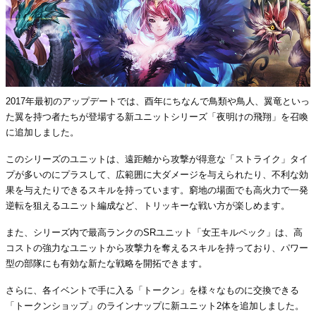
2017年最初のアップデートでは、酉年にちなんで鳥類や鳥人、翼竜といっ
た翼を持つ者たちが登場する新ユニットシリーズ「夜明けの飛翔」を召喚
に追加しました。
このシリーズのユニットは、遠距離から攻撃が得意な「ストライク」タイ
プが多いのにプラスして、広範囲に大ダメージを与えられたり、不利な効
果を与えたりできるスキルを持っています。窮地の場面でも高火力で一発
逆転を狙えるユニット編成など、トリッキーな戦い方が楽しめます。
また、シリーズ内で最高ランクのSRユニット「女王キルペック」は、高
コストの強力なユニットから攻撃力を奪えるスキルを持っており、パワー
型の部隊にも有効な新たな戦略を開拓できます。
さらに、各イベントで手に入る「トークン」を様々なものに交換できる
「トークンショップ」のラインナップに新ユニット2体を追加しました。