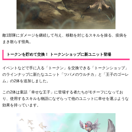
敵1部隊にダメージを継続して与え、移動を封じるスキルを操る、疫病を
まき散らす怪鳥。
トークンを貯めて交換！ トークンショップに新ユニット登場
イベントなどで手に入る「トークン」を交換できる「トークンショップ」
のラインナップに新たなユニット「ツバメのウルチカ」と「王子のゴーレ
ム」の2体を追加しました。
この2体は童話「幸せな王子」に登場する者たちがモチーフになってお
り、使用するスキルも物語になぞらって他のユニットに幸せを運ぶような
効果を持っています。