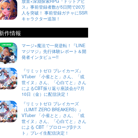
放置×深淵探索RPG『ドットアビ
ス』事前登録者数が5日間で20万
人を突破！ 事前登録ガチャにSSR
キャラクター追加！
新作情報
マージ×魔法で一発逆転！『LINE
マジマジ』先行体験レポート＆開
発者インタビュー!!
『リミットゼロ ブレイカーズ』
VTuber 「小雀とと」さん、「或
世イヌ」さん、「心白てと」さん
によるCBT振り返り座談会が7月
10日（金）に配信決定！
『リミットゼロ ブレイカーズ
（LIMIT ZERO BREAKERS）』
VTuber 「小雀とと」さん、「或
世イヌ」さん、「心白てと」さん
による CBT「プロローグβテス
ト」プレイ生配信決定！