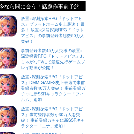
今なら間に合う！話題作事前予約
放置×深淵探索RPG『ドットアビ
ス』プラットホーム史上最速！ 最
多！ 放置×深淵探索RPG『ドット
アビス』の事前登録者総数50万人
突破！
事前登録者数45万人突破の放置×
深淵探索RPG『ドットアビス』わ
しゃがなTVにて最速先行ゲームプ
レイ動画が公開！
放置×深淵探索RPG『ドットアビ
ス』DMM GAMES史上最速で事前
登録者数40万人突破！ 事前登録ガ
チャに新SSRキャラクター「フィ
ルム」追加！
放置×深淵探索RPG『ドットアビ
ス』事前登録者数が30万人を突
破！ 事前登録ガチャに新SSRキャ
ラクター「ニナ」追加！