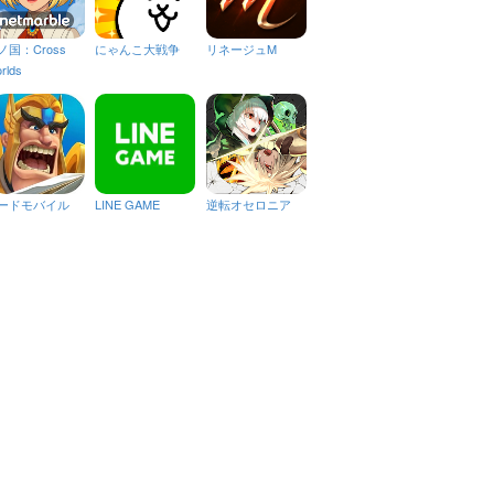
ノ国：Cross
にゃんこ大戦争
リネージュM
rlds
ードモバイル
LINE GAME
逆転オセロニア