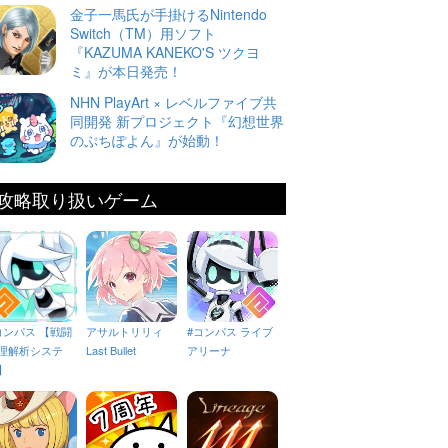
金子一馬氏が手掛けるNintendo
Switch（TM）用ソフト
『KAZUMA KANEKO'S ツクヨ
ミ』が本日発売！
NHN PlayArt × レベルファイブ共
同開発 新プロジェクト『幻想世界
のぷちぽよん』が始動！
攻略取り扱いゲーム
コンパス 【戦闘
アサルトリリィ
#コンパス ライブ
理解析システ
Last Bullet
アリーナ
】