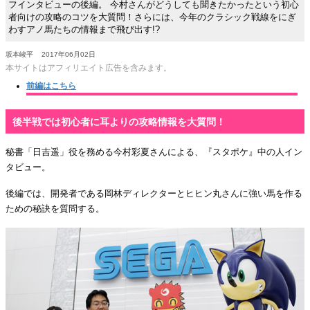
フインタビューの後編。 今村さんがどうしても聞きたかったという初心
者向けの攻略のコツを大質問！さらには、今年のクラシック戦線をにぎ
わすアノ馬たちの情報まで飛び出す!?
坂本峻平
2017年06月02日
本サイトはアフィリエイト広告を含みます。
前編はこちら
後半戦では初心者に耳よりの攻略情報を大質問！
秘書「日吉遥」役を務める今村彩夏さんによる、『スタポケ』中の人イン
タビュー。
後編では、開発者である岡林ディレクターとヒヒン丸さんに強い馬を作る
ための秘訣を質問する。