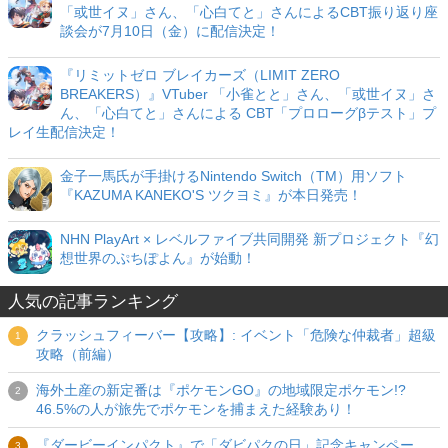
「或世イヌ」さん、「心白てと」さんによるCBT振り返り座
談会が7月10日（金）に配信決定！
『リミットゼロ ブレイカーズ（LIMIT ZERO
BREAKERS）』VTuber 「小雀とと」さん、「或世イヌ」さ
ん、「心白てと」さんによる CBT「プロローグβテスト」プ
レイ生配信決定！
金子一馬氏が手掛けるNintendo Switch（TM）用ソフト
『KAZUMA KANEKO'S ツクヨミ』が本日発売！
NHN PlayArt × レベルファイブ共同開発 新プロジェクト『幻
想世界のぷちぽよん』が始動！
人気の記事ランキング
クラッシュフィーバー【攻略】: イベント「危険な仲裁者」超級
攻略（前編）
海外土産の新定番は『ポケモンGO』の地域限定ポケモン!?
46.5%の人が旅先でポケモンを捕まえた経験あり！
『ダービーインパクト』で「ダビパクの日」記念キャンペー