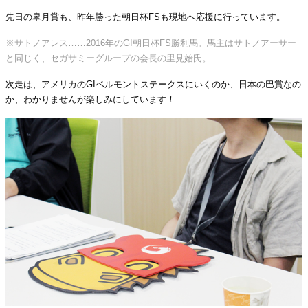
先日の皐月賞も、昨年勝った朝日杯FSも現地へ応援に行っています。
※サトノアレス……2016年のGI朝日杯FS勝利馬。馬主はサトノアーサー
と同じく、セガサミーグループの会長の里見始氏。
次走は、アメリカのGIベルモントステークスにいくのか、日本の巴賞なの
か、わかりませんが楽しみにしています！