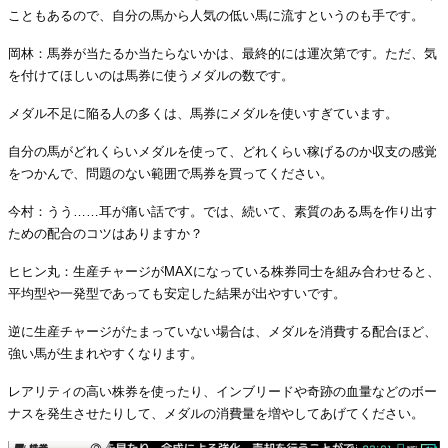
こともあるので、自分の馬から人気の低い馬に流すというのも手です。
岡林：馬券が当たるか当たらないかは、最終的には運次第です。ただ、気
を付けてほしいのは馬券に使うメダルの数です。
メダル不足に陥る人の多くは、馬券にメダルを使いすぎています。
自分の馬がどれくらいメダルを使って、どれくらい稼げるのか収支の感覚
をつかんで、問題のない範囲で馬券を買ってください。
今村：うう……耳が痛い話です。では、続いて、素質のある馬を作り出す
ための配合のコツはありますか？
ヒヒン丸：生産チャージがMAXになっている株券同士を組み合わせると、
平均型や一発型であっても安定した結果が出やすいです。
逆に生産チャージがたまっていない場合は、メダルを消費する配合ほど、
強い馬が生まれやすくなります。
レアリティの高い株券を使ったり、インブリードや奇跡の血量などのボー
ナスを発生させたりして、メダルの消費量を増やしてあげてください。