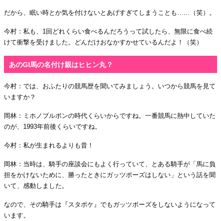
だから、眠い時とか気を付けないとあげすぎてしまうことも……（笑）。
今村：私も、1回どれくらい食べるんだろうって試したら、無限に食べ続
けて衝撃を受けました。どんだけおなかすかせているんだよ！（笑）
あのGI馬の名付け親はヒヒン丸？
今村：では、おふたりの競馬歴を聞いてみましょう。いつから競馬を見て
いますか？
岡林：ミホノブルボンの時代くらいからですね。一番競馬に熱中していた
のが、1993年前後くらいですね。
今村：私が生まれるよりも昔！
岡林：当時は、騎手の座談会にもよく行っていて、とある騎手が「馬に負
担をかけないために、勝ったときにガッツポーズはしない」という話を聞
いて、感動しました。
なので、その騎手は『スタポケ』でもガッツポーズをしないようになって
います。