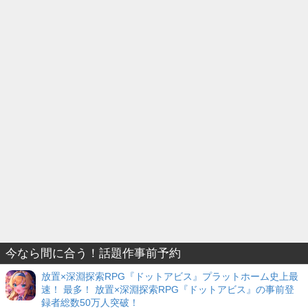
今なら間に合う！話題作事前予約
放置×深淵探索RPG『ドットアビス』プラットホーム史上最
速！ 最多！ 放置×深淵探索RPG『ドットアビス』の事前登
録者総数50万人突破！