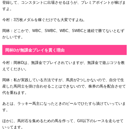
登録して、コンスタントに出場させるほうが、プレミアポイントが稼げま
すよ。
今村：3万枚メダルを稼ぐだけでも大変ですよね。
岡林：どこかで、WBC、SWBC、WBC、SWBCと連続で勝てないとむず
かしいです。
岡林Dが無課金プレイを貫く理由
今村：岡林Dは、無課金でプレイされていますが、無課金で遊ぶコツを教
えてください。
岡林：私が実践している方法ですが、馬房が2つしかないので、自分で生
産した馬同士を掛け合わせることはできないので、株券の馬を配合させて
代を重ねます。
あとは、ラッキー馬主になったときのビールでひたすら漬けていっていま
す。
ほかに、馬封石を集めるための馬を作って、GII以下のレースを走らせて
いってます。