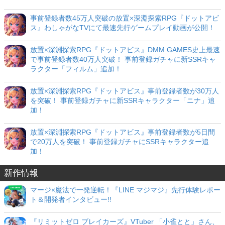
事前登録者数45万人突破の放置×深淵探索RPG『ドットアビ
ス』わしゃがなTVにて最速先行ゲームプレイ動画が公開！
放置×深淵探索RPG『ドットアビス』DMM GAMES史上最速
で事前登録者数40万人突破！ 事前登録ガチャに新SSRキャ
ラクター「フィルム」追加！
放置×深淵探索RPG『ドットアビス』事前登録者数が30万人
を突破！ 事前登録ガチャに新SSRキャラクター「ニナ」追
加！
放置×深淵探索RPG『ドットアビス』事前登録者数が5日間
で20万人を突破！ 事前登録ガチャにSSRキャラクター追
加！
新作情報
マージ×魔法で一発逆転！『LINE マジマジ』先行体験レポー
ト＆開発者インタビュー!!
『リミットゼロ ブレイカーズ』VTuber 「小雀とと」さん、