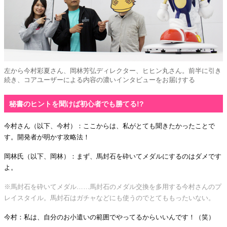
左から今村彩夏さん、岡林芳弘ディレクター、ヒヒン丸さん。前半に引き
続き、コアユーザーによる内容の濃いインタビューをお届けする
秘書のヒントを聞けば初心者でも勝てる!?
今村さん（以下、今村）：ここからは、私がとても聞きたかったことで
す。開発者が明かす攻略法！
岡林氏（以下、岡林）：まず、馬封石を砕いてメダルにするのはダメです
よ。
※馬封石を砕いてメダル……馬封石のメダル交換を多用する今村さんのプ
レイスタイル。馬封石はガチャなどにも使うのでとてももったいない。
今村：私は、自分のお小遣いの範囲でやってるからいいんです！（笑）