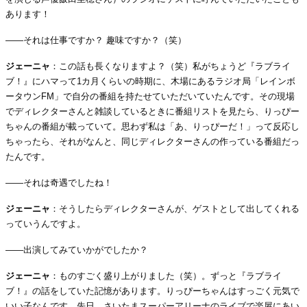
あります！
――それは仕事ですか？ 趣味ですか？（笑）
ジェーニャ
：この話も長くなりますよ？（笑）私がちょうど『ラブライ
ブ！』にハマって1カ月くらいの時期に、木場にあるラジオ局「レインボ
ータウンFM」で自分の番組を持たせていただいていたんです。その現場
でディレクターさんと雑談しているときに番組リストを見たら、りっぴー
ちゃんの番組が載っていて。思わず私は「あ、りっぴーだ！」って反応し
ちゃったら、それがなんと、同じディレクターさんの作っている番組だっ
たんです。
――それは奇遇でしたね！
ジェーニャ
：そうしたらディレクターさんが、ゲストとして出してくれる
っていうんですよ。
――出演してみていかがでしたか？
ジェーニャ
：ものすごく盛り上がりました（笑）。ずっと『ラブライ
ブ！』の話をしていた記憶があります。りっぴーちゃんはすっごく元気で
いい子なんです。先日、さいたまスーパーアリーナのライブで楽屋にあい