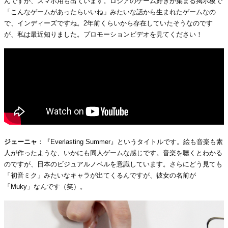
んですが、スマホ用も出ています。ロシアのゲーム好きが集まる掲示板で
「こんなゲームがあったらいいね」みたいな話から生まれたゲームなの
で、インディーズですね。2年前くらいから存在していたそうなのです
が、私は最近知りました。プロモーションビデオを見てください！
ジェーニャ
：『Everlasting Summer』というタイトルです。絵も音楽も素
人が作ったような、いかにも同人ゲームな感じです。音楽を聴くとわかる
のですが、日本のビジュアルノベルを意識しています。さらにどう見ても
「初音ミク」みたいなキャラが出てくるんですが、彼女の名前が
「Muky」なんです（笑）。