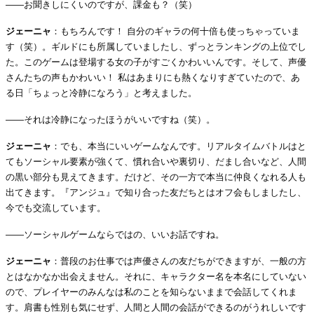
――お聞きしにくいのですが、課金も？（笑）
ジェーニャ
：もちろんです！ 自分のギャラの何十倍も使っちゃっていま
す（笑）。ギルドにも所属していましたし、ずっとランキングの上位でし
た。このゲームは登場する女の子がすごくかわいいんです。そして、声優
さんたちの声もかわいい！ 私はあまりにも熱くなりすぎていたので、あ
る日「ちょっと冷静になろう」と考えました。
――それは冷静になったほうがいいですね（笑）。
ジェーニャ
：でも、本当にいいゲームなんです。リアルタイムバトルはと
てもソーシャル要素が強くて、慣れ合いや裏切り、だまし合いなど、人間
の黒い部分も見えてきます。だけど、その一方で本当に仲良くなれる人も
出てきます。『アンジュ』で知り合った友だちとはオフ会もしましたし、
今でも交流しています。
――ソーシャルゲームならではの、いいお話ですね。
ジェーニャ
：普段のお仕事では声優さんの友だちができますが、一般の方
とはなかなか出会えません。それに、キャラクター名を本名にしていない
ので、プレイヤーのみんなは私のことを知らないままで会話してくれま
す。肩書も性別も気にせず、人間と人間の会話ができるのがうれしいです