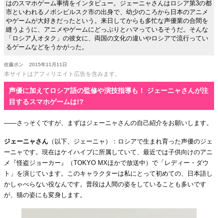
はのスマホゲーム事情をインタビュー。ジェーニャさんはロシア第3の都
市といわれるノボシビルスク市の出身で、幼少のころから日本のアニメ
やゲームが大好きだったという。来日してからも多忙な声優業の合間を
縫うように、アニメやゲームにどっぷりとハマっているそうだ。そんな
「ロシア人オタク」の彼女に、両国の文化の違いやロシアで流行ってい
るゲームなどをうかがった。
佐藤ポン
2015年11月11日
本サイトはアフィリエイト広告を含みます。
声優に加えてロシア語の監修や演技指導も！ ジェーニャさんが注
目するスマホゲームは!?
――さっそくですが、まずはジェーニャさんの自己紹介をお願いします。
ジェーニャさん
（以下、ジェーニャ）：ロシアで生まれ育った声優のジェ
ーニャです。現在はケイハイブに所属していて、最近では子供向けのアニ
メ『怪盗ジョーカー』（TOKYO MXほかで放送中）で「レディー・ダウ
ト」を演じています。このキャラクターは私にとって初めての、日本語し
かしゃべらない役なんです。普段は人間の姿をしていることも多いです
が、猫の姿にも変身します。