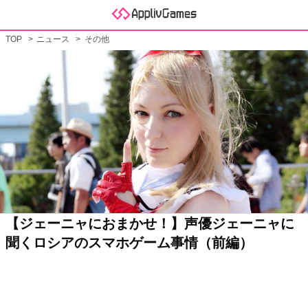
TOP
ニュース
その他
【ジェーニャにおまかせ！】声優ジェーニャに
聞くロシアのスマホゲーム事情（前編）