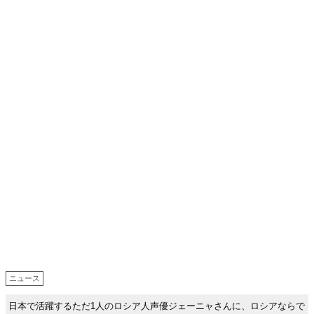
ニュース
日本で活躍するただ1人のロシア人声優ジェーニャさんに、ロシアならで