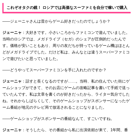
これぞオタクの鏡！ ロシアでは高価なスーファミを自分で稼いで購入
――ジェーニャさんは昔からゲーム好きだったのでしょうか？
ジェーニャ
：大好きです。小さいころからファミコンで遊んでいました。
当時のロシアでは、メガドライブ（セガ）のシェアが圧倒的だったんで
す。価格が安いこともあり、周りの友だちが持っているゲーム機はほとん
どがメガドライブでした。だけど私は、みんなとは違うスーパーファミコ
ンで遊びたいと思っていました。
――どうやってスーパーファミコンを手に入れたのですか？
ジェーニャ
：話すと長くなるのですが……。当時、私の住んでいた街にゲ
ームショップができて、そのお店にゲームの攻略記事を書いて手紙で送っ
ていたんです。私は文章を書くのが好きだったから、ライター気分でした
ね。それからしばらくして、そのゲームショップがスポンサーになったゲ
ーム番組が地元のテレビ局で放送されることになりました。
――ゲームショップがスポンサーの番組なんて、すごいですね。
ジェーニャ
：そうしたら、その番組から私に出演依頼が来て、1年間、番