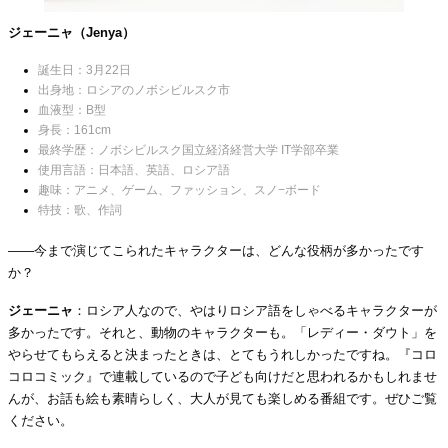
ジェーニャ（Jenya）
誕生日：3月22日
出身地：ロシアのノボシビルスク市
血液型：B型
身長：161cm
最終学歴：ノボシビルスク国立経済経営大学 IT学部卒業
使用言語：日本語、英語、ロシア語
趣味：アニメ、ゲーム、ファッション、スノ−ボード
特技：歌、作詞
――今まで演じてこられたキャラクターは、どんな役柄が多かったです
か？
ジェーニャ
：ロシア人なので、やはりロシア語をしゃべるキャラクターが
多かったです。それと、動物のキャラクターも。「レディー・ダウト」を
やらせてもらえると決まったときは、とてもうれしかったですね。『コロ
コロコミック』で連載しているので子ども向けだと思われるかもしれませ
んが、お話も絵も素晴らしく、大人が見ても楽しめる番組です。ぜひご覧
ください。