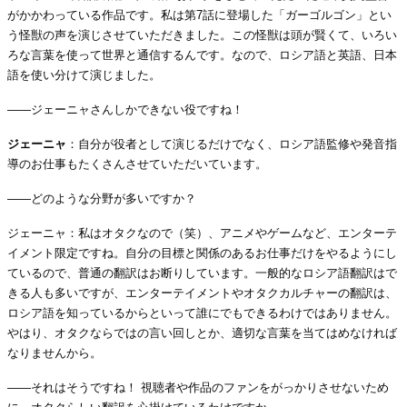
がかかわっている作品です。私は第7話に登場した「ガーゴルゴン」とい
う怪獣の声を演じさせていただきました。この怪獣は頭が賢くて、いろい
ろな言葉を使って世界と通信するんです。なので、ロシア語と英語、日本
語を使い分けて演じました。
――ジェーニャさんしかできない役ですね！
ジェーニャ
：自分が役者として演じるだけでなく、ロシア語監修や発音指
導のお仕事もたくさんさせていただいています。
――どのような分野が多いですか？
ジェーニャ：私はオタクなので（笑）、アニメやゲームなど、エンターテ
イメント限定ですね。自分の目標と関係のあるお仕事だけをやるようにし
ているので、普通の翻訳はお断りしています。一般的なロシア語翻訳はで
きる人も多いですが、エンターテイメントやオタクカルチャーの翻訳は、
ロシア語を知っているからといって誰にでもできるわけではありません。
やはり、オタクならではの言い回しとか、適切な言葉を当てはめなければ
なりませんから。
――それはそうですね！ 視聴者や作品のファンをがっかりさせないため