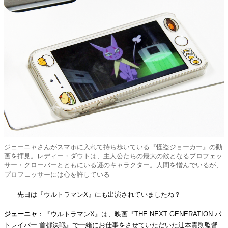
ジェーニャさんがスマホに入れて持ち歩いている『怪盗ジョーカー』の動
画を拝見。レディー・ダウトは、主人公たちの最大の敵となるプロフェッ
サー・クローバーとともにいる謎のキャラクター。人間を憎んでいるが、
プロフェッサーには心を許している
――先日は『ウルトラマンX』にも出演されていましたね？
ジェーニャ
：『ウルトラマンX』は、映画『THE NEXT GENERATION パ
トレイバー 首都決戦』で一緒にお仕事をさせていただいた辻本貴則監督