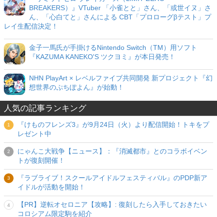
BREAKERS）』VTuber 「小雀とと」さん、「或世イヌ」さ
ん、「心白てと」さんによる CBT「プロローグβテスト」プ
レイ生配信決定！
金子一馬氏が手掛けるNintendo Switch（TM）用ソフト
『KAZUMA KANEKO'S ツクヨミ』が本日発売！
NHN PlayArt × レベルファイブ共同開発 新プロジェクト『幻
想世界のぷちぽよん』が始動！
人気の記事ランキング
『けものフレンズ3』が9月24日（火）より配信開始！トキをプ
レゼント中
にゃんこ大戦争【ニュース】：『消滅都市』とのコラボイベン
トが復刻開催！
『ラブライブ！スクールアイドルフェスティバル』のPDP新ア
イドルが活動を開始！
【PR】逆転オセロニア【攻略】: 復刻したら入手しておきたい
コロシアム限定駒を紹介