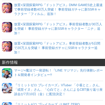
放置×深淵探索RPG『ドットアビス』DMM GAMES史上最速
で事前登録者数40万人突破！ 事前登録ガチャに新SSRキャ
ラクター「フィルム」追加！
放置×深淵探索RPG『ドットアビス』事前登録者数が30万人
を突破！ 事前登録ガチャに新SSRキャラクター「ニナ」追
加！
放置×深淵探索RPG『ドットアビス』事前登録者数が5日間
で20万人を突破！ 事前登録ガチャにSSRキャラクター追
加！
新作情報
マージ×魔法で一発逆転！『LINE マジマジ』先行体験レポー
ト＆開発者インタビュー!!
『リミットゼロ ブレイカーズ』VTuber 「小雀とと」さん、
「或世イヌ」さん、「心白てと」さんによるCBT振り返り座
談会が7月10日（金）に配信決定！
『リミットゼロ ブレイカーズ（LIMIT ZERO