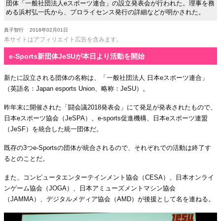
団体「一般社団法人eスポーツ連合」の設立発表会が行われた。理事を務
める浜村弘一氏から、プロライセンス発行の詳細などが明かされた。
真子智行
2018年02月01日
本サイトはアフィリエイト広告を含みます。
e-Sports新団体JeSUが本日より活動を開始
新たに設立される団体の名称は、「一般社団法人 日本eスポーツ連合」
（英語名：Japan esports Union、略称：JeSU）。
昨年末に開催された「闘会議2018発表会」にて発足が発表されたもので、
日本eスポーツ協会（JeSPA）、e-sports促進機構、日本eスポーツ連盟
（JeSF）を統合した統一団体だ。
既存の3つe-Sportsの団体が統合されるので、それぞれでの活動は終了す
るとのことだ。
また、コンピュータエンターテインメント協会（CESA）、日本オンライ
ンゲーム協会（JOGA）、日本アミューズメントマシン協会
（JAMMA）、デジタルメディア協会（AMD）が後援として名を連ねる。