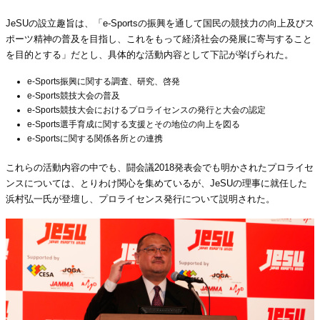
JeSUの設立趣旨は、「e-Sportsの振興を通して国民の競技力の向上及びス
ポーツ精神の普及を目指し、これをもって経済社会の発展に寄与すること
を目的とする」だとし、具体的な活動内容として下記が挙げられた。
e-Sports振興に関する調査、研究、啓発
e-Sports競技大会の普及
e-Sports競技大会におけるプロライセンスの発行と大会の認定
e-Sports選手育成に関する支援とその地位の向上を図る
e-Sportsに関する関係各所との連携
これらの活動内容の中でも、闘会議2018発表会でも明かされたプロライセ
ンスについては、とりわけ関心を集めているが、JeSUの理事に就任した
浜村弘一氏が登壇し、プロライセンス発行について説明された。