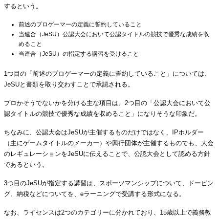
するという。
前述のプロゲーマーの定義に誓約していること
当連合（JeSU）公認大会において公認タイトルの競技で優秀な成績を収
めること
当連合（JeSU）の指定する講習を受けること
1つ目の「前述のプロゲーマーの定義に誓約していること」については、
JeSUと書類を取り交わすことで承認される。
プロかそうでないかを分ける主な項目は、2つ目の「公認大会において公
認タイトルの競技で優秀な成績を収めること」になりそうな印象だ。
ちなみに、公認大会はJeSUが主催するものだけではなく、IPホルダー
（主にゲームタイトルのメーカー）や興行団体が主催するものでも、大会
のレギュレーションをJeSUに伝えることで、公認大会として認める方針
であるという。
3つ目のJeSUが指定する講習は、スポーツマンシップについて、ドーピン
グ、納税などについてを、eラーニングで受講する形式になる。
なお、ライセンスは2つのカテゴリーに分かれており、15歳以上で義務教