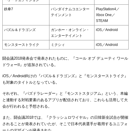
鉄拳7
バンダイナムコエンター
PlayStation4／
テインメント
Xbox One／
STEAM
パズル＆ドラゴンズ
ガンホー・オンライン・
iOS／Android
エンターテイメント
モンスターストライク
ミクシィ
iOS／Android
闘会議2018発表会で発表されたものに、『コール オブ デューティ ワール
ドウォーII』が追加されている。
iOS／Android向けの『パズル＆ドラゴンズ』と『モンスターストライク』
も対象のタイトルとなっている。
それぞれ、『パズドラレーダー』と『モンストスタジアム』という、本編
と連動する対戦要素のあるアプリが配信されており、これらも活用して大
会が行われると予想される。
また、闘会議2018では、『クラッシュロワイヤル』の日韓新全試合が開催
されることが発表されていたが、そこで日本代表選手が着用するユニフォ
ームのデザインが発表された。