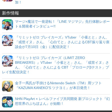
加！
新作情報
マージ×魔法で一発逆転！『LINE マジマジ』先行体験レポー
ト＆開発者インタビュー!!
『リミットゼロ ブレイカーズ』VTuber 「小雀とと」さん、
「或世イヌ」さん、「心白てと」さんによるCBT振り返り座
談会が7月10日（金）に配信決定！
『リミットゼロ ブレイカーズ（LIMIT ZERO
BREAKERS）』VTuber 「小雀とと」さん、「或世イヌ」さ
ん、「心白てと」さんによる CBT「プロローグβテスト」プ
レイ生配信決定！
金子一馬氏が手掛けるNintendo Switch（TM）用ソフト
『KAZUMA KANEKO'S ツクヨミ』が本日発売！
NHN PlayArt × レベルファイブ共同開発 新プロジェクト『幻
想世界のぷちぽよん』が始動！