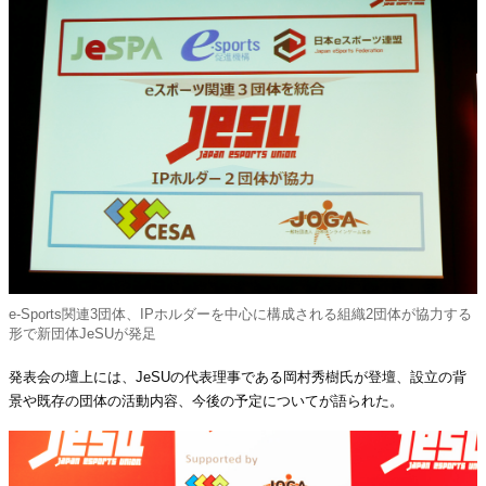
e-Sports関連3団体、IPホルダーを中心に構成される組織2団体が協力する
形で新団体JeSUが発足
発表会の壇上には、JeSUの代表理事である岡村秀樹氏が登壇、設立の背
景や既存の団体の活動内容、今後の予定についてが語られた。