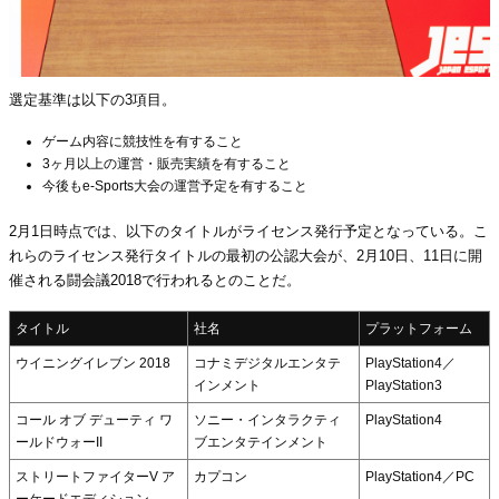
選定基準は以下の3項目。
ゲーム内容に競技性を有すること
3ヶ月以上の運営・販売実績を有すること
今後もe-Sports大会の運営予定を有すること
2月1日時点では、以下のタイトルがライセンス発行予定となっている。こ
れらのライセンス発行タイトルの最初の公認大会が、2月10日、11日に開
催される闘会議2018で行われるとのことだ。
タイトル
社名
プラットフォーム
ウイニングイレブン 2018
コナミデジタルエンタテ
PlayStation4／
インメント
PlayStation3
コール オブ デューティ ワ
ソニー・インタラクティ
PlayStation4
ールドウォーII
ブエンタテインメント
ストリートファイターV ア
カプコン
PlayStation4／PC
ーケードエディション