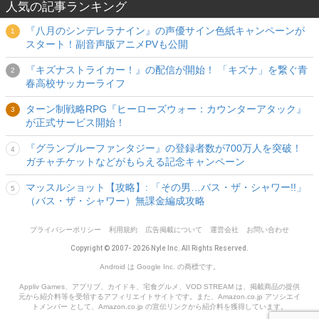
人気の記事ランキング
『八月のシンデレラナイン』の声優サイン色紙キャンペーンが
スタート！副音声版アニメPVも公開
『キズナストライカー！』の配信が開始！ 「キズナ」を繋ぐ青
春高校サッカーライフ
ターン制戦略RPG『ヒーローズウォー：カウンターアタック』
が正式サービス開始！
『グランブルーファンタジー』の登録者数が700万人を突破！
ガチャチケットなどがもらえる記念キャンペーン
マッスルショット【攻略】: 「その男…バス・ザ・シャワー!!」
（バス・ザ・シャワー）無課金編成攻略
プライバシーポリシー
利用規約
広告掲載について
運営会社
お問い合わせ
Copyright © 2007- 2026 Nyle Inc. All Rights Reserved.
Android は Google Inc. の商標です。
Appliv Games、アプリブ、カイドキ、宅食グルメ、VOD STREAM は、掲載商品の提供
元から紹介料等を受領するアフィリエイトサイトです。また、Amazon.co.jp アソシエイ
トメンバー として、Amazon.co.jp の宣伝リンクから紹介料を獲得しています。