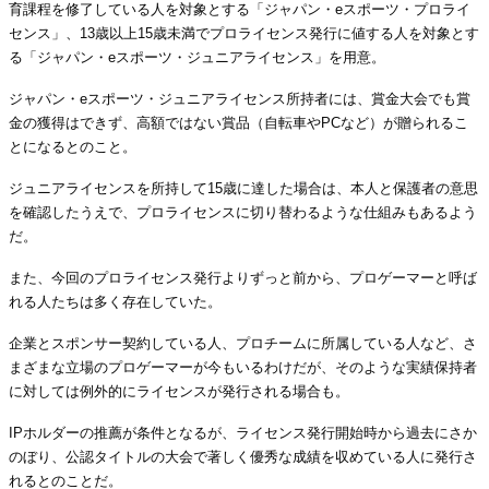
育課程を修了している人を対象とする「ジャパン・eスポーツ・プロライ
センス」、13歳以上15歳未満でプロライセンス発行に値する人を対象とす
る「ジャパン・eスポーツ・ジュニアライセンス」を用意。
ジャパン・eスポーツ・ジュニアライセンス所持者には、賞金大会でも賞
金の獲得はできず、高額ではない賞品（自転車やPCなど）が贈られるこ
とになるとのこと。
ジュニアライセンスを所持して15歳に達した場合は、本人と保護者の意思
を確認したうえで、プロライセンスに切り替わるような仕組みもあるよう
だ。
また、今回のプロライセンス発行よりずっと前から、プロゲーマーと呼ば
れる人たちは多く存在していた。
企業とスポンサー契約している人、プロチームに所属している人など、さ
まざまな立場のプロゲーマーが今もいるわけだが、そのような実績保持者
に対しては例外的にライセンスが発行される場合も。
IPホルダーの推薦が条件となるが、ライセンス発行開始時から過去にさか
のぼり、公認タイトルの大会で著しく優秀な成績を収めている人に発行さ
れるとのことだ。