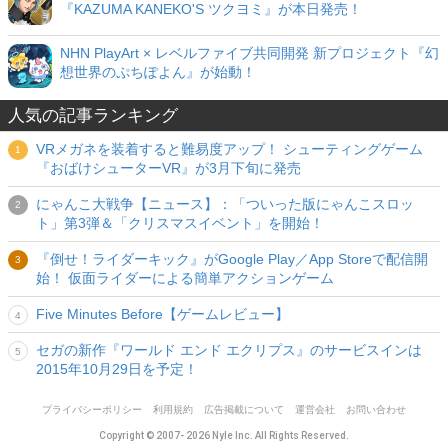
『KAZUMA KANEKO'S ツクヨミ』が本日発売！
NHN PlayArt × レベルファイブ共同開発 新プロジェクト『幻
想世界のぷちぽよん』が始動！
人気の記事ランキング
VRメガネを装着すると難易度アップ！ シューティングゲーム
『おばけシューターVR』が3月下旬に発売
にゃんこ大戦争【ニュース】：「ついった版にゃんこスロッ
ト」第3弾＆「クリスマスイベント」を開始！
『倒せ！ライダーキック』がGoogle Play／App Storeで配信開
始！ 仮面ライダーによる簡単アクションゲーム
Five Minutes Before【ゲームレビュー】
セガの新作『ワールド エンド エクリプス』のサービスインは
2015年10月29日を予定！
プライバシーポリシー
利用規約
広告掲載について
運営会社
お問い合わせ
Copyright © 2007- 2026 Nyle Inc. All Rights Reserved.