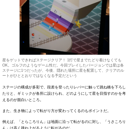
星をゲットできればステージクリア！ 1打で星までたどり着けなくても
OK。ゴルフのようなゲーム性だ。今回プレイしたバージョンでは星は各
ステージに1つだったが、今後、隠れた場所に星を配置して、クリアのル
ートがひととおりではなくなる予定だという
ステージの構成が多彩で、段差を登ったりレバーに触って跳ね橋を下ろし
たりと、ギミックが各所に設けられ、どのようにして星を目指すのかを考
えるのが面白いところ。
また、生き物によって転がり方が変わってくるのもポイントだ。
例えば、「とらころりん」は地面に沿って転がるのに対し、「うさころり
ん」は高く跳ね上がるように転がるのだ。