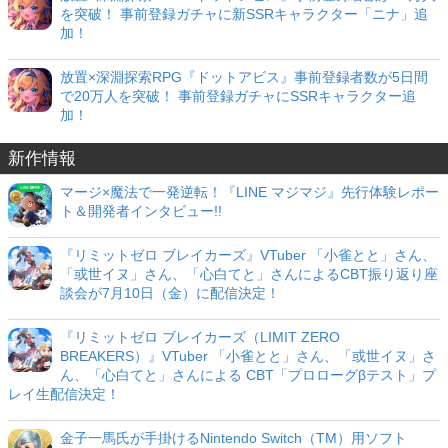
を突破！ 事前登録ガチャに新SSRキャラクター「ニナ」追
加！
放置×深淵探索RPG『ドットアビス』事前登録者数が5日間
で20万人を突破！ 事前登録ガチャにSSRキャラクター追
加！
新作情報
マージ×魔法で一発逆転！『LINE マジマジ』先行体験レポー
ト＆開発者インタビュー!!
『リミットゼロ ブレイカーズ』VTuber 「小雀とと」さん、
「或世イヌ」さん、「心白てと」さんによるCBT振り返り座
談会が7月10日（金）に配信決定！
『リミットゼロ ブレイカーズ（LIMIT ZERO
BREAKERS）』VTuber 「小雀とと」さん、「或世イヌ」さ
ん、「心白てと」さんによる CBT「プロローグβテスト」プ
レイ生配信決定！
金子一馬氏が手掛けるNintendo Switch（TM）用ソフト