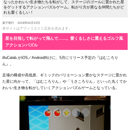
なったかわいい生き物たちを転がして、ステージのゴールに置かれた星
をゲットするアクションパズルゲーム。転がり方が異なる仲間たちがど
れも愛くるしい！
真子智行
2018年04月15日
本サイトはアフィリエイト広告を含みます。
星を目指して転がって飛んで……。愛くるしさに震えるゴルフ風
アクションパズル
illuCalab.がiOS／Android向けに、5月にリリース予定の『はむころり
ん』。
足場の構成や高低差、ギミックのバリエーション豊かなステージに置かれ
た星に向かって、「はむころりん」や「うさころりん」といった丸くてか
わいい生き物を転がしていくアクションパズルゲームとなっている。