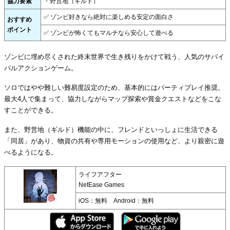
協力要素
・野営地（ギルド）
✅ ゾンビ好きなら絶対に楽しめる安定の面白さ
おすすめ
ポイント
✅ ゾンビが怖くてもマルチなら安心して遊べる
ゾンビに埋め尽くされた終末世界で生き残りをかけて戦う、人気のサバイ
バルアクションゲーム。
ソロではやや難しい難易度設定のため、基本的にはパーティプレイ推奨。
最大4人で集まって、協力しながらマップ探索や賞金クエストなどをこな
すことができる。
また、野営地（ギルド）機能の中に、フレンドといっしょに生活できる
「同居」があり、物資の共有や専用モーションの使用など、より親密に遊
べるようになる。
ライフアフター
NetEase Games
iOS：無料 Android：無料