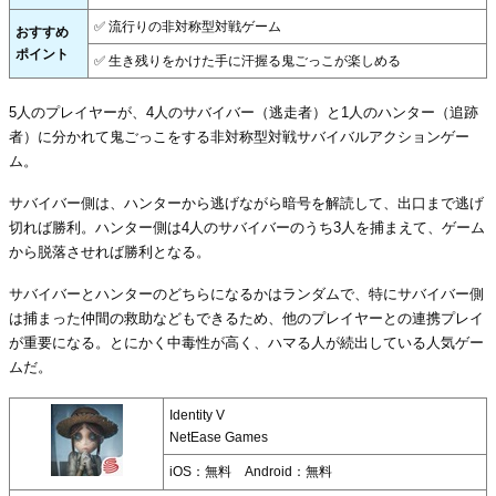
✅ 流行りの非対称型対戦ゲーム
おすすめ
ポイント
✅ 生き残りをかけた手に汗握る鬼ごっこが楽しめる
5人のプレイヤーが、4人のサバイバー（逃走者）と1人のハンター（追跡
者）に分かれて鬼ごっこをする非対称型対戦サバイバルアクションゲー
ム。
サバイバー側は、ハンターから逃げながら暗号を解読して、出口まで逃げ
切れば勝利。ハンター側は4人のサバイバーのうち3人を捕まえて、ゲーム
から脱落させれば勝利となる。
サバイバーとハンターのどちらになるかはランダムで、特にサバイバー側
は捕まった仲間の救助などもできるため、他のプレイヤーとの連携プレイ
が重要になる。とにかく中毒性が高く、ハマる人が続出している人気ゲー
ムだ。
Identity V
NetEase Games
iOS：無料 Android：無料