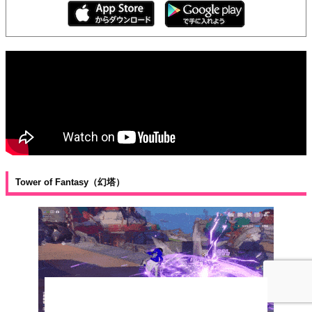
Tower of Fantasy（幻塔）