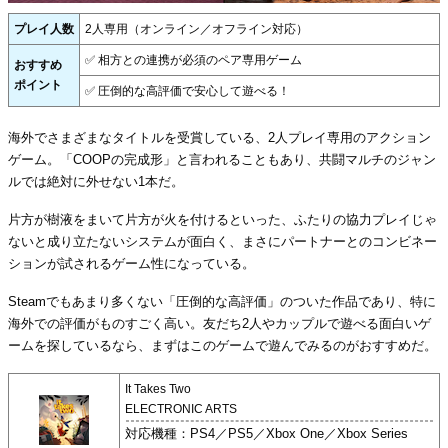
プレイ人数
2人専用（オンライン／オフライン対応）
✅ 相方との連携が必須のペア専用ゲーム
おすすめ
ポイント
✅ 圧倒的な高評価で安心して遊べる！
海外でさまざまなタイトルを受賞している、2人プレイ専用のアクション
ゲーム。「COOPの完成形」と言われることもあり、共闘マルチのジャン
ルでは絶対に外せない1本だ。
片方が樹液をまいて片方が火を付けるといった、ふたりの協力プレイじゃ
ないと成り立たないシステムが面白く、まさにパートナーとのコンビネー
ションが試されるゲーム性になっている。
Steamでもあまり多くない「圧倒的な高評価」のついた作品であり、特に
海外での評価がものすごく高い。友だち2人やカップルで遊べる面白いゲ
ームを探しているなら、まずはこのゲームで遊んでみるのがおすすめだ。
It Takes Two
ELECTRONIC ARTS
対応機種：PS4／PS5／Xbox One／Xbox Series