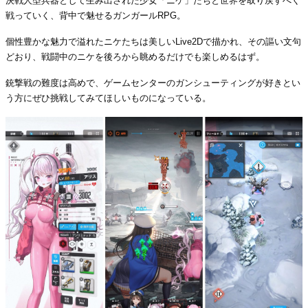
決戦人型兵器として生み出された少女「ニケ」たちと世界を取り戻すべく
戦っていく、背中で魅せるガンガールRPG。
個性豊かな魅力で溢れたニケたちは美しいLive2Dで描かれ、その謳い文句
どおり、戦闘中のニケを後ろから眺めるだけでも楽しめるはず。
銃撃戦の難度は高めで、ゲームセンターのガンシューティングが好きとい
う方にぜひ挑戦してみてほしいものになっている。