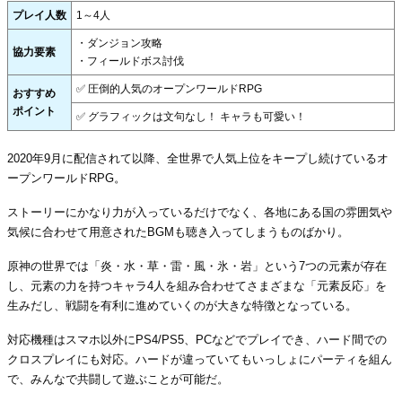
プレイ人数
1～4人
・ダンジョン攻略
協力要素
・フィールドボス討伐
✅ 圧倒的人気のオープンワールドRPG
おすすめ
ポイント
✅ グラフィックは文句なし！ キャラも可愛い！
2020年9月に配信されて以降、全世界で人気上位をキープし続けているオ
ープンワールドRPG。
ストーリーにかなり力が入っているだけでなく、各地にある国の雰囲気や
気候に合わせて用意されたBGMも聴き入ってしまうものばかり。
原神の世界では「炎・水・草・雷・風・氷・岩」という7つの元素が存在
し、元素の力を持つキャラ4人を組み合わせてさまざまな「元素反応」を
生みだし、戦闘を有利に進めていくのが大きな特徴となっている。
対応機種はスマホ以外にPS4/PS5、PCなどでプレイでき、ハード間での
クロスプレイにも対応。ハードが違っていてもいっしょにパーティを組ん
で、みんなで共闘して遊ぶことが可能だ。