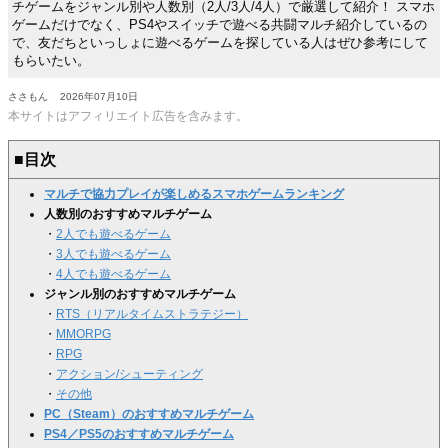
チゲームをジャンル別や人数別（2人/3人/4人）で厳選して紹介！ スマホ
ゲームだけでなく、PS4やスイッチで遊べる共闘マルチ紹介しているの
で、友だちといっしょに遊べるゲームを探している人はぜひ参考にして
もらいたい。
ささもん
2026年07月10日
本サイトはアフィリエイト広告を含みます。
■目次
マルチで協力プレイが楽しめるスマホゲームランキング
人数別のおすすめマルチゲーム
・
2人でも遊べるゲーム
・
3人でも遊べるゲーム
・
4人でも遊べるゲーム
ジャンル別のおすすめマルチゲーム
・
RTS（リアルタイムストラテジー）
・
MMORPG
・
RPG
・
アクション/シューティング
・
その他
PC（Steam）のおすすめマルチゲーム
PS4／PS5のおすすめマルチゲーム