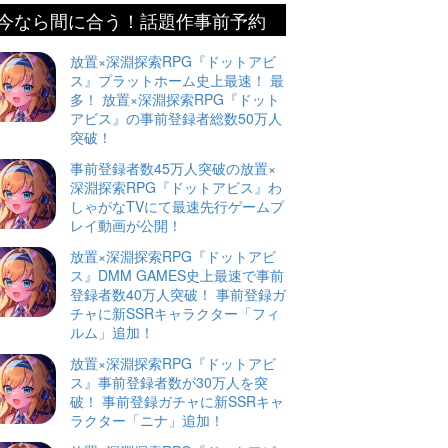
今なら間に合う！話題作事前予約
放置×深淵探索RPG『ドットアビ
ス』プラットホーム史上最速！ 最
多！ 放置×深淵探索RPG『ドット
アビス』の事前登録者総数50万人
突破！
事前登録者数45万人突破の放置×
深淵探索RPG『ドットアビス』わ
しゃがなTVにて最速先行ゲームプ
レイ動画が公開！
放置×深淵探索RPG『ドットアビ
ス』DMM GAMES史上最速で事前
登録者数40万人突破！ 事前登録ガ
チャに新SSRキャラクター「フィ
ルム」追加！
放置×深淵探索RPG『ドットアビ
ス』事前登録者数が30万人を突
破！ 事前登録ガチャに新SSRキャ
ラクター「ニナ」追加！