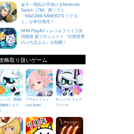
金子一馬氏が手掛けるNintendo
Switch（TM）用ソフト
『KAZUMA KANEKO'S ツクヨ
ミ』が本日発売！
NHN PlayArt × レベルファイブ共
同開発 新プロジェクト『幻想世界
のぷちぽよん』が始動！
攻略取り扱いゲーム
コンパス 【戦闘
アサルトリリィ
#コンパス ライブ
理解析システ
Last Bullet
アリーナ
】