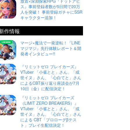
放置×深淵探索RPG『ドットアビ
ス』事前登録者数が5日間で20万
人を突破！ 事前登録ガチャにSSR
キャラクター追加！
新作情報
マージ×魔法で一発逆転！『LINE
マジマジ』先行体験レポート＆開
発者インタビュー!!
『リミットゼロ ブレイカーズ』
VTuber 「小雀とと」さん、「或
世イヌ」さん、「心白てと」さん
によるCBT振り返り座談会が7月
10日（金）に配信決定！
『リミットゼロ ブレイカーズ
（LIMIT ZERO BREAKERS）』
VTuber 「小雀とと」さん、「或
世イヌ」さん、「心白てと」さん
による CBT「プロローグβテス
ト」プレイ生配信決定！