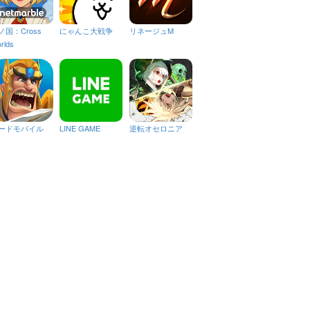
ノ国：Cross
にゃんこ大戦争
リネージュM
rlds
ードモバイル
LINE GAME
逆転オセロニア