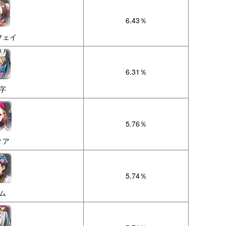
6.43％
フェイ
6.31％
字
5.76％
ィア
5.74％
ム