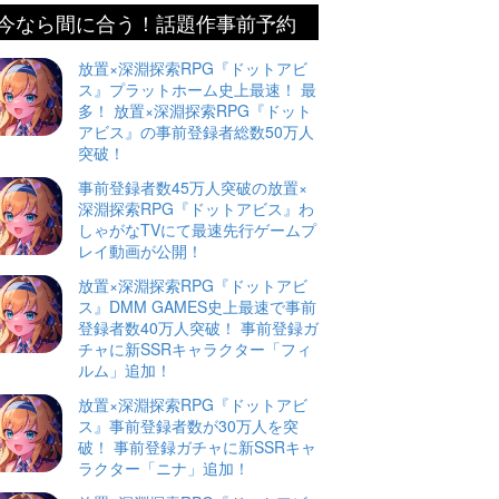
今なら間に合う！話題作事前予約
放置×深淵探索RPG『ドットアビ
ス』プラットホーム史上最速！ 最
多！ 放置×深淵探索RPG『ドット
アビス』の事前登録者総数50万人
突破！
事前登録者数45万人突破の放置×
深淵探索RPG『ドットアビス』わ
しゃがなTVにて最速先行ゲームプ
レイ動画が公開！
放置×深淵探索RPG『ドットアビ
ス』DMM GAMES史上最速で事前
登録者数40万人突破！ 事前登録ガ
チャに新SSRキャラクター「フィ
ルム」追加！
放置×深淵探索RPG『ドットアビ
ス』事前登録者数が30万人を突
破！ 事前登録ガチャに新SSRキャ
ラクター「ニナ」追加！