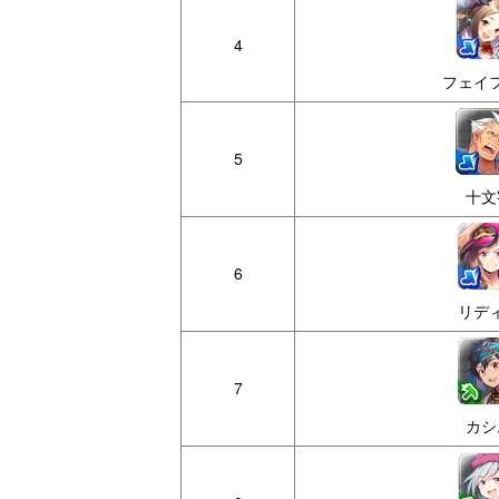
4
フェイ
5
十文
6
リデ
7
カシ