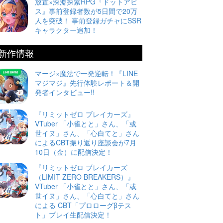
放置×深淵探索RPG『ドットアビ
ス』事前登録者数が5日間で20万
人を突破！ 事前登録ガチャにSSR
キャラクター追加！
新作情報
マージ×魔法で一発逆転！『LINE
マジマジ』先行体験レポート＆開
発者インタビュー!!
『リミットゼロ ブレイカーズ』
VTuber 「小雀とと」さん、「或
世イヌ」さん、「心白てと」さん
によるCBT振り返り座談会が7月
10日（金）に配信決定！
『リミットゼロ ブレイカーズ
（LIMIT ZERO BREAKERS）』
VTuber 「小雀とと」さん、「或
世イヌ」さん、「心白てと」さん
による CBT「プロローグβテス
ト」プレイ生配信決定！