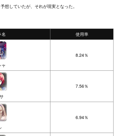
と予想していたが、それが現実となった。
ラ名
使用率
8.24％
シャ
7.56％
サ
6.94％
ル