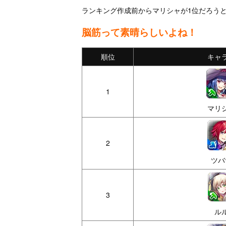
ランキング作成前からマリシャが1位だろう
脳筋って素晴らしいよね！
順位
キャ
1
マリ
2
ツバ
3
ル