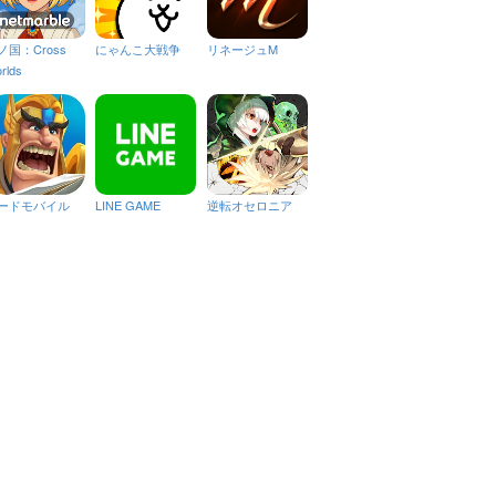
ノ国：Cross
にゃんこ大戦争
リネージュM
rlds
ードモバイル
LINE GAME
逆転オセロニア