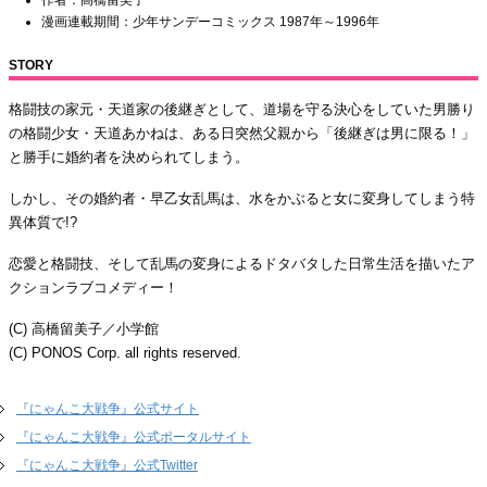
作者：高橋留美子
漫画連載期間：少年サンデーコミックス 1987年～1996年
STORY
格闘技の家元・天道家の後継ぎとして、道場を守る決心をしていた男勝り
の格闘少女・天道あかねは、ある日突然父親から「後継ぎは男に限る！」
と勝手に婚約者を決められてしまう。
しかし、その婚約者・早乙女乱馬は、水をかぶると女に変身してしまう特
異体質で!?
恋愛と格闘技、そして乱馬の変身によるドタバタした日常生活を描いたア
クションラブコメディー！
(C) 高橋留美子／小学館
(C) PONOS Corp. all rights reserved.
『にゃんこ大戦争』公式サイト
『にゃんこ大戦争』公式ポータルサイト
『にゃんこ大戦争』公式Twitter