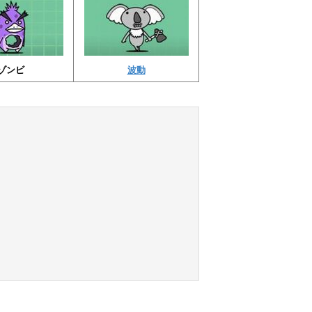
ゾンビ
波動