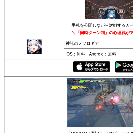
手札を公開しながら対戦するカ
＼「同時ターン制」の心理戦が
神託のメソロギア
iOS：無料 Android：無料
HoYoverseが贈るハイスピードア