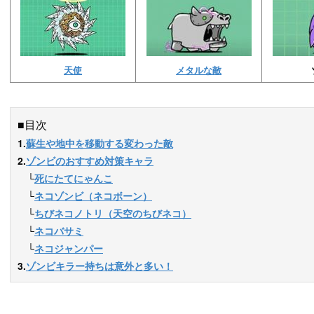
天使
メタルな敵
■目次
1.
蘇生や地中を移動する変わった敵
2.
ゾンビのおすすめ対策キャラ
　└
死にたてにゃんこ
　└
ネコゾンビ（ネコボーン）
　└
ちびネコノトリ（天空のちびネコ）
　└
ネコバサミ
　└
ネコジャンパー
3.
ゾンビキラー持ちは意外と多い！