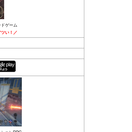
ードゲーム
アツい！／
クションRPG