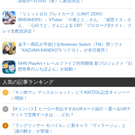
談会が7月10日（金）に配信決定！
『リミットゼロ ブレイカーズ（LIMIT ZERO
BREAKERS）』VTuber 「小雀とと」さん、「或世イヌ」さ
ん、「心白てと」さんによる CBT「プロローグβテスト」プ
レイ生配信決定！
金子一馬氏が手掛けるNintendo Switch（TM）用ソフト
『KAZUMA KANEKO'S ツクヨミ』が本日発売！
NHN PlayArt × レベルファイブ共同開発 新プロジェクト『幻
想世界のぷちぽよん』が始動！
人気の記事ランキング
『キン肉マン マッスルショット』にて400万DL記念キャンペー
ン開始！
【#コンパス】ヒーロー別おすすめURカード紹介！選べるURチ
ケットで交換すべきは……どれ？
『ラングリッサー モバイル』に新キャラ「ヴィラージュ」と
「謎の騎士」が登場！