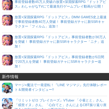
事前登録者数45万人突破の放置×深淵探索RPG『ドットアビ
ス』わしゃがなTVにて最速先行ゲームプレイ動画が公開！
放置×深淵探索RPG『ドットアビス』DMM GAMES史上最速
で事前登録者数40万人突破！ 事前登録ガチャに新SSRキャ
ラクター「フィルム」追加！
放置×深淵探索RPG『ドットアビス』事前登録者数が30万人
を突破！ 事前登録ガチャに新SSRキャラクター「ニナ」追
加！
放置×深淵探索RPG『ドットアビス』事前登録者数が5日間
で20万人を突破！ 事前登録ガチャにSSRキャラクター追
加！
新作情報
マージ×魔法で一発逆転！『LINE マジマジ』先行体験レポー
ト＆開発者インタビュー!!
『リミットゼロ ブレイカーズ』VTuber 「小雀とと」さん、
「或世イヌ」さん、「心白てと」さんによるCBT振り返り座