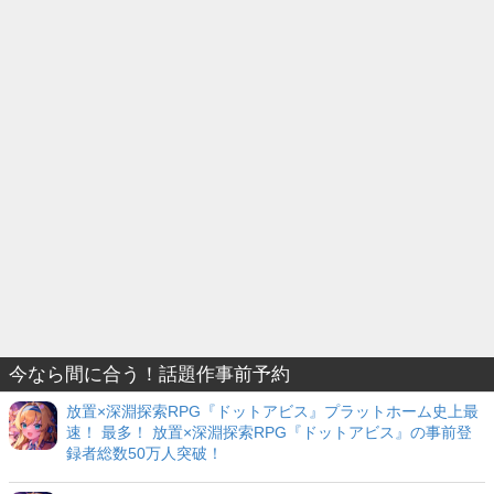
今なら間に合う！話題作事前予約
放置×深淵探索RPG『ドットアビス』プラットホーム史上最
速！ 最多！ 放置×深淵探索RPG『ドットアビス』の事前登
録者総数50万人突破！