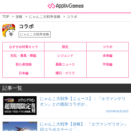
TOP
攻略
にゃんこ大戦争攻略
コラボ
コラボ
にゃんこ大戦争攻略
おすすめ対策キャラ
限定
コラボ
狂乱・暴風・降臨
レジェンド
未来編
初心者指南
最新ニュース
宇宙編
日本編
曜日・ゲリラ
記事一覧
にゃんこ大戦争【ニュース】：『エヴァンゲリ
オン』との復刻コラボが...
2020年06月26日
にゃんこ大戦争【攻略】: 『エヴァンゲリオン』
旧コラボステージ「...