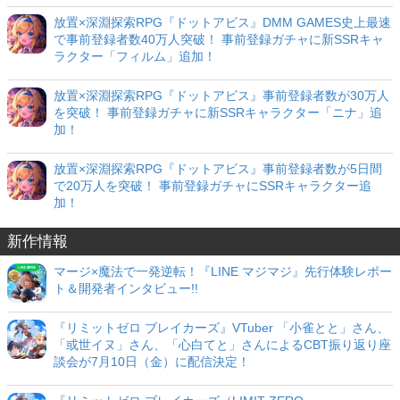
放置×深淵探索RPG『ドットアビス』DMM GAMES史上最速
で事前登録者数40万人突破！ 事前登録ガチャに新SSRキャ
ラクター「フィルム」追加！
放置×深淵探索RPG『ドットアビス』事前登録者数が30万人
を突破！ 事前登録ガチャに新SSRキャラクター「ニナ」追
加！
放置×深淵探索RPG『ドットアビス』事前登録者数が5日間
で20万人を突破！ 事前登録ガチャにSSRキャラクター追
加！
新作情報
マージ×魔法で一発逆転！『LINE マジマジ』先行体験レポー
ト＆開発者インタビュー!!
『リミットゼロ ブレイカーズ』VTuber 「小雀とと」さん、
「或世イヌ」さん、「心白てと」さんによるCBT振り返り座
談会が7月10日（金）に配信決定！