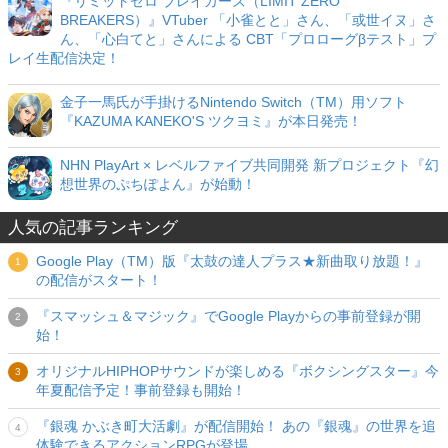
『リミットゼロ ブレイカーズ（LIMIT ZERO
BREAKERS）』VTuber 「小雀とと」さん、「或世イヌ」さ
ん、「心白てと」さんによる CBT「プロローグβテスト」プ
レイ生配信決定！
金子一馬氏が手掛けるNintendo Switch（TM）用ソフト
『KAZUMA KANEKO'S ツクヨミ』が本日発売！
NHN PlayArt × レベルファイブ共同開発 新プロジェクト『幻
想世界のぷちぽよん』が始動！
人気の記事ランキング
Google Play（TM）版『太鼓の達人プラス★新曲取り放題！』
の配信がスタート！
『スマッシュ＆マジック』でGoogle Playからの事前登録が開
始！
オリジナルHIPHOPサウンドが楽しめる『ボクシングスター』今
年夏配信予定！事前登録も開始！
『銀魂 かぶき町大活劇』が配信開始！ あの『銀魂』の世界を追
体験できるアクションRPGが登場