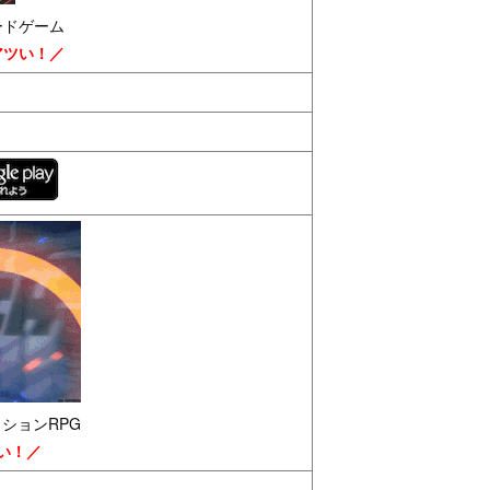
ードゲーム
アツい！／
クションRPG
い！／