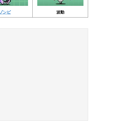
ゾンビ
波動