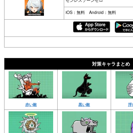
iOS：無料 Android：無料
対策キャラまとめ
赤い敵
黒い敵
浮