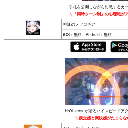
手札を公開しながら対戦するカ
＼「同時ターン制」の心理戦が
神託のメソロギア
iOS：無料 Android：無料
HoYoverseが贈るハイスピードア
＼疾走感と爽快感がたまらな
ゼンレスゾーンゼロ