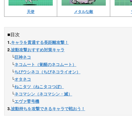
天使
メタルな敵
■目次
1.
キャラを貫通する長距離攻撃！
2.
波動攻撃おすすめ対策キャラ
　└
巨神ネコ
　└
ネコムート（覚醒のネコムート）
　└
ちびウシネコ（ちびネコライオン）
　└
オタネコ
　└
ねこタツ（ねこタコつぼ）
　└
ネコマシン（ネコマシン・滅）
　└
エヴァ零号機
3.
波動持ちを攻撃できるキャラで戦おう！