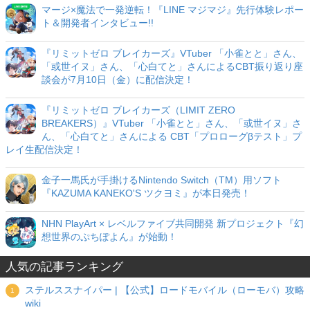
マージ×魔法で一発逆転！『LINE マジマジ』先行体験レポー
ト＆開発者インタビュー!!
『リミットゼロ ブレイカーズ』VTuber 「小雀とと」さん、
「或世イヌ」さん、「心白てと」さんによるCBT振り返り座
談会が7月10日（金）に配信決定！
『リミットゼロ ブレイカーズ（LIMIT ZERO
BREAKERS）』VTuber 「小雀とと」さん、「或世イヌ」さ
ん、「心白てと」さんによる CBT「プロローグβテスト」プ
レイ生配信決定！
金子一馬氏が手掛けるNintendo Switch（TM）用ソフト
『KAZUMA KANEKO'S ツクヨミ』が本日発売！
NHN PlayArt × レベルファイブ共同開発 新プロジェクト『幻
想世界のぷちぽよん』が始動！
人気の記事ランキング
ステルススナイパー | 【公式】ロードモバイル（ローモバ）攻略
wiki