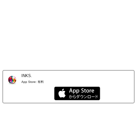
INKS.
App Store:
有料