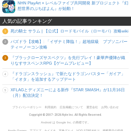
NHN PlayArt × レベルファイブ共同開発 新プロジェクト『幻
想世界のぷちぽよん』が始動！
人気の記事ランキング
死の騎士 サラム | 【公式】ロードモバイル（ローモバ）攻略wiki
パズドラ【攻略】: 「イザナミ降臨！」超地獄級 ブブソニパー
ティーノーコン攻略
『ブラックローズサスペクツ』を先行プレイ！豪華声優陣が織
りなすサスペンスRPG【ゲームプレビュー】
『ドラゴンスラッシュ』で新たなドラゴンバスター「ガイア」
「イオタ」を追加するアップデート
XFLAGとディズニーによる新作『STAR SMASH』が11月16日
（月）配信決定！
プライバシーポリシー
利用規約
広告掲載について
運営会社
お問い合わせ
Copyright © 2007- 2026 Nyle Inc. All Rights Reserved.
Android は Google Inc. の商標です。
Appliv Games、アプリブ、カイドキ、宅食グルメ、VOD STREAM は、掲載商品の提供