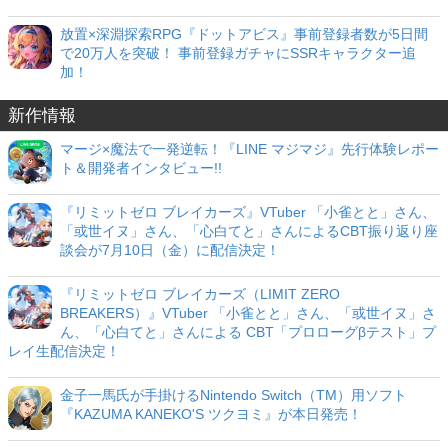
放置×深淵探索RPG『ドットアビス』事前登録者数が5日間
で20万人を突破！ 事前登録ガチャにSSRキャラクター追
加！
新作情報
マージ×魔法で一発逆転！『LINE マジマジ』先行体験レポー
ト＆開発者インタビュー!!
『リミットゼロ ブレイカーズ』VTuber 「小雀とと」さん、
「或世イヌ」さん、「心白てと」さんによるCBT振り返り座
談会が7月10日（金）に配信決定！
『リミットゼロ ブレイカーズ（LIMIT ZERO
BREAKERS）』VTuber 「小雀とと」さん、「或世イヌ」さ
ん、「心白てと」さんによる CBT「プロローグβテスト」プ
レイ生配信決定！
金子一馬氏が手掛けるNintendo Switch（TM）用ソフト
『KAZUMA KANEKO'S ツクヨミ』が本日発売！