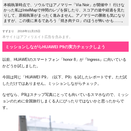
本稿執筆時点で、ソウルではアノマリー「Via Noir」が開催中！ 行けな
かった私はIntelMapで仲間のレゾを探したり、スコアの途中経過を見た
りして、原稿執筆がまったく進みません。アノマリーの勝敗も気になり
ますが、この後に来るであろう「焼き肉テロ」のほうが怖いかも……。
すずまり
2016年11月15日
本サイトはアフィリエイト広告を含みます。
ミッションしながらHUAWEI P9の実力チェックしよう
以前、HUAWEIのスマートフォン「honor 8」が『Ingress』に向いている
かどうか試しました。
今回は同じ「HUAWEI P9」（以下、P9）を試したレポートです。ただ試
しただけではありません。ミッションしながらチェック。
なぜなら、P9はスナップ写真にとっても向いているスマホなので、ミッシ
ョンのために全国旅行しまくる人にぴったりではないかと思ったからで
す。