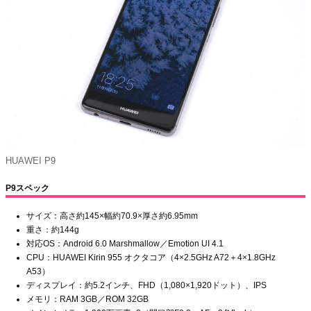
HUAWEI P9
P9スペック
サイズ：高さ約145×幅約70.9×厚さ約6.95mm
重さ：約144g
対応OS：Android 6.0 Marshmallow／Emotion UI 4.1
CPU：HUAWEI Kirin 955 オクタコア（4×2.5GHz A72＋4×1.8GHz
A53）
ディスプレイ：約5.2インチ、FHD（1,080×1,920ドット）、IPS
メモリ：RAM 3GB／ROM 32GB