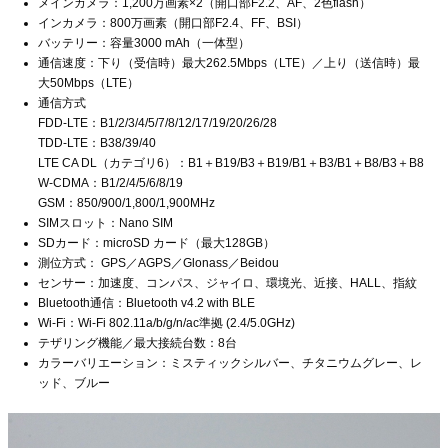
メインカメラ：1,200万画素×2（開口部F2.2、AF、2色flash）
インカメラ：800万画素（開口部F2.4、FF、BSI）
バッテリー：容量3000 mAh（一体型）
通信速度：下り（受信時）最大262.5Mbps（LTE）／上り（送信時）最
大50Mbps（LTE）
通信方式
FDD-LTE：B1/2/3/4/5/7/8/12/17/19/20/26/28
TDD-LTE：B38/39/40
LTE CA DL（カテゴリ6）：B1＋B19/B3＋B19/B1＋B3/B1＋B8/B3＋B8
W-CDMA：B1/2/4/5/6/8/19
GSM：850/900/1,800/1,900MHz
SIMスロット：Nano SIM
SDカード：microSD カード（最大128GB）
測位方式： GPS／AGPS／Glonass／Beidou
センサー：加速度、コンパス、ジャイロ、環境光、近接、HALL、指紋
Bluetooth通信：Bluetooth v4.2 with BLE
Wi-Fi：Wi-Fi 802.11a/b/g/n/ac準拠 (2.4/5.0GHz)
テザリング機能／最大接続台数：8台
カラーバリエーション：ミスティックシルバー、チタニウムグレー、レ
ッド、ブルー