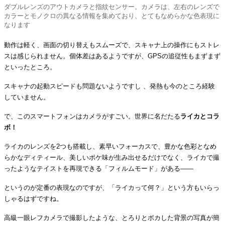
ダブルレンズのアウトカメラと指紋センサー。カメラは、左右のレンズで
カラーとモノクロの異なる情報を集めており、とてもなめらかな色表現に
なります
動作は軽く、画面の切り替えもスムーズで、スキャナ上の操作にもストレ
スは感じられません。個体差はあるようですが、GPSの追従性もまずまず
といったところ。
スキャナの起動スピードも問題ないようですし 、発熱も今のところ経験
していません。
で、このスマートフォンはカメラがすごい。世界に名だたる
ライカとコラ
ボ！
ライカのレンズを2つも搭載し、素早いフォーカスで、豊かな色彩となめ
らかなディティール、美しいボケ味が生み出せるだけでなく、ライカで撮
ったようなテイストを再現できる「フィルムモード」がある――
というのが定番の表現なのですが、「ライカって何？」という方もいらっ
しゃるはずですね。
高級一眼レフカメラで撮影したような、とろりとボカした背景の写真が簡