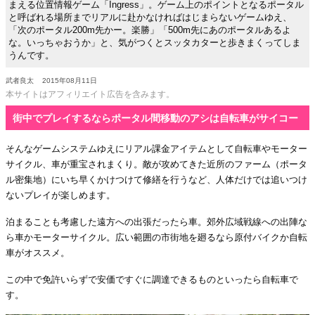
まえる位置情報ゲーム「Ingress」。ゲーム上のポイントとなるポータル
と呼ばれる場所までリアルに赴かなければはじまらないゲームゆえ、
「次のポータル200m先かー。楽勝」「500m先にあのポータルあるよ
な。いっちゃおうか」と、気がつくとスッタカターと歩きまくってしま
うんです。
武者良太
2015年08月11日
本サイトはアフィリエイト広告を含みます。
街中でプレイするならポータル間移動のアシは自転車がサイコー
そんなゲームシステムゆえにリアル課金アイテムとして自転車やモーター
サイクル、車が重宝されまくり。敵が攻めてきた近所のファーム（ポータ
ル密集地）にいち早くかけつけて修繕を行うなど、人体だけでは追いつけ
ないプレイが楽しめます。
泊まることも考慮した遠方への出張だったら車。郊外広域戦線への出陣な
ら車かモーターサイクル。広い範囲の市街地を廻るなら原付バイクか自転
車がオススメ。
この中で免許いらずで安価ですぐに調達できるものといったら自転車で
す。