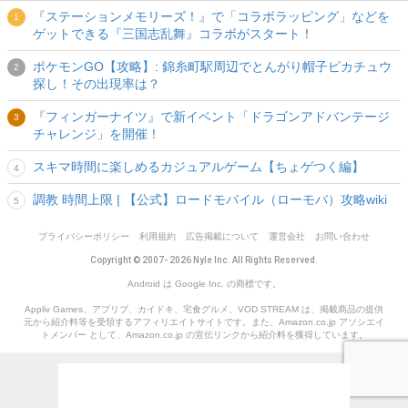
『ステーションメモリーズ！』で「コラボラッピング」などを
ゲットできる『三国志乱舞』コラボがスタート！
ポケモンGO【攻略】: 錦糸町駅周辺でとんがり帽子ピカチュウ
探し！その出現率は？
『フィンガーナイツ』で新イベント「ドラゴンアドバンテージ
チャレンジ」を開催！
スキマ時間に楽しめるカジュアルゲーム【ちょゲつく編】
調教 時間上限 | 【公式】ロードモバイル（ローモバ）攻略wiki
プライバシーポリシー
利用規約
広告掲載について
運営会社
お問い合わせ
Copyright © 2007- 2026 Nyle Inc. All Rights Reserved.
Android は Google Inc. の商標です。
Appliv Games、アプリブ、カイドキ、宅食グルメ、VOD STREAM は、掲載商品の提供
元から紹介料等を受領するアフィリエイトサイトです。また、Amazon.co.jp アソシエイ
トメンバー として、Amazon.co.jp の宣伝リンクから紹介料を獲得しています。