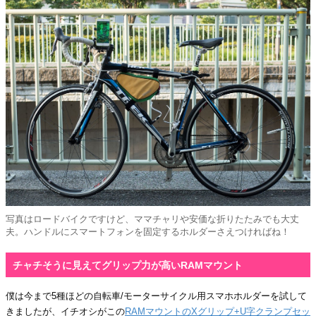
写真はロードバイクですけど、ママチャリや安価な折りたたみでも大丈
夫。ハンドルにスマートフォンを固定するホルダーさえつければね！
チャチそうに見えてグリップ力が高いRAMマウント
僕は今まで5種ほどの自転車/モーターサイクル用スマホホルダーを試して
きましたが、イチオシがこの
RAMマウントのXグリップ+U字クランプセッ