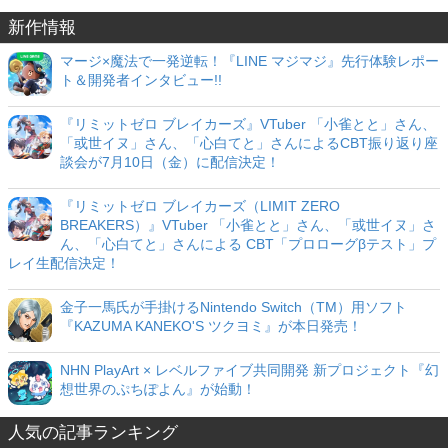
新作情報
マージ×魔法で一発逆転！『LINE マジマジ』先行体験レポー
ト＆開発者インタビュー!!
『リミットゼロ ブレイカーズ』VTuber 「小雀とと」さん、
「或世イヌ」さん、「心白てと」さんによるCBT振り返り座
談会が7月10日（金）に配信決定！
『リミットゼロ ブレイカーズ（LIMIT ZERO
BREAKERS）』VTuber 「小雀とと」さん、「或世イヌ」さ
ん、「心白てと」さんによる CBT「プロローグβテスト」プ
レイ生配信決定！
金子一馬氏が手掛けるNintendo Switch（TM）用ソフト
『KAZUMA KANEKO'S ツクヨミ』が本日発売！
NHN PlayArt × レベルファイブ共同開発 新プロジェクト『幻
想世界のぷちぽよん』が始動！
人気の記事ランキング