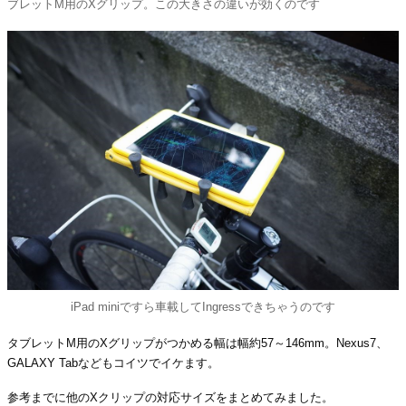
ブレットM用のXグリップ。この大きさの違いが効くのです
iPad miniですら車載してIngressできちゃうのです
タブレットM用のXグリップがつかめる幅は幅約57～146mm。Nexus7、
GALAXY Tabなどもコイツでイケます。
参考までに他のXクリップの対応サイズをまとめてみました。