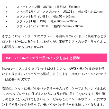
スマートフォン用（UN7B）：幅約22～約82mm
スマホ用 Lサイズ・ファブレット（UN10B）：幅約45～約114mm
タブレットM用（UN8B）：幅約57～146mm
タブレットL用（UN9）：幅約160mm～200mm
タブレット12”（UN11U）：幅約185mm～220mm
さすがに12インチクラスのタブレットを自転車のハンドルに装着するとフ
ロントヘビーになるかもしれませんが、電動アシストのシティサイクルな
ら問題ないかもしれませんね。
USBモバイルバッテリー用のバッグもあると便利
Ingress中、スマホやタブレットは休むことなくGPSとモバイル通信を使
いまくります。バッテリーも消耗しまくります。ゆえにモバイルバッテリ
ーは必要不可欠です。
衣類のポケットにモバイルバッテリーを入れて、ケーブルをハンドル上の
スマホ/タブレットに伸ばすというのは見た目に美しくないですし,乗り降
りのときにひっかけてしまいそう。だからこそハンドルやフレームにマウ
ントできるバッグを使って、モバイルバッテリーを収納したくなります。