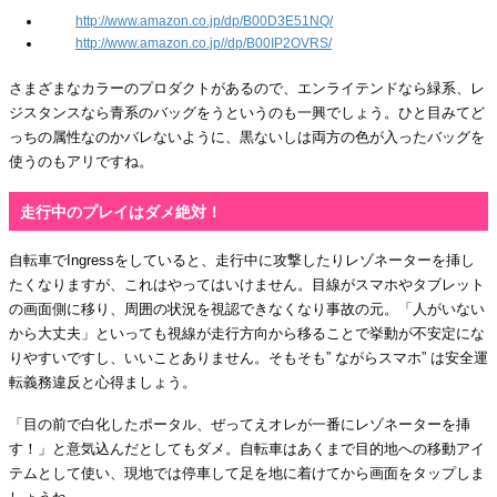
http://www.amazon.co.jp/dp/B00D3E51NQ/
http://www.amazon.co.jp//dp/B00IP2OVRS/
さまざまなカラーのプロダクトがあるので、エンライテンドなら緑系、レ
ジスタンスなら青系のバッグをうというのも一興でしょう。ひと目みてど
っちの属性なのかバレないように、黒ないしは両方の色が入ったバッグを
使うのもアリですね。
走行中のプレイはダメ絶対！
自転車でIngressをしていると、走行中に攻撃したりレゾネーターを挿し
たくなりますが、これはやってはいけません。目線がスマホやタブレット
の画面側に移り、周囲の状況を視認できなくなり事故の元。「人がいない
から大丈夫」といっても視線が走行方向から移ることで挙動が不安定にな
りやすいですし、いいことありません。そもそも” ながらスマホ” は安全運
転義務違反と心得ましょう。
「目の前で白化したポータル、ぜってえオレが一番にレゾネーターを挿
す！」と意気込んだとしてもダメ。自転車はあくまで目的地への移動アイ
テムとして使い、現地では停車して足を地に着けてから画面をタップしま