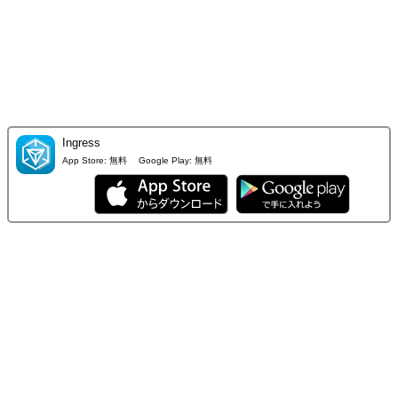
Ingress
App Store:
無料
Google Play:
無料