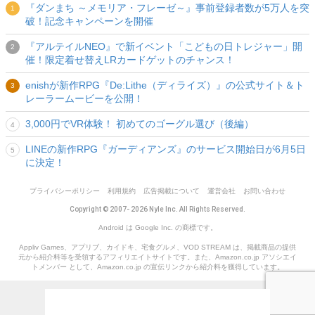
『ダンまち ～メモリア・フレーゼ～』事前登録者数が5万人を突
破！記念キャンペーンを開催
『アルテイルNEO』で新イベント「こどもの日トレジャー」開
催！限定着せ替えLRカードゲットのチャンス！
enishが新作RPG『De:Lithe（ディライズ）』の公式サイト＆ト
レーラームービーを公開！
3,000円でVR体験！ 初めてのゴーグル選び（後編）
LINEの新作RPG『ガーディアンズ』のサービス開始日が6月5日
に決定！
プライバシーポリシー
利用規約
広告掲載について
運営会社
お問い合わせ
Copyright © 2007- 2026 Nyle Inc. All Rights Reserved.
Android は Google Inc. の商標です。
Appliv Games、アプリブ、カイドキ、宅食グルメ、VOD STREAM は、掲載商品の提供
元から紹介料等を受領するアフィリエイトサイトです。また、Amazon.co.jp アソシエイ
トメンバー として、Amazon.co.jp の宣伝リンクから紹介料を獲得しています。