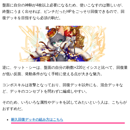
盤面に自分の神駒が4枚以上必要になるため、使いこなすのは難しいが、
終盤にうまく出せれば、ピンチだったHPをごっそり回復できるので、回
復デッキを目指すなら必須の駒だ。
逆に、ケット・シーは、盤面の自分の駒数×220とイシスと比べて、回復量
が低い反面、発動条件がなく手軽に使える点が大きな魅力。
コンボスキルは攻撃となっており、回復デッキ以外にも、混合デッキな
ど、デッキのコンセプトを問わずに編成しやすい。
そのため、いろいろな属性やデッキを試してみたいという人は、こちらが
おすすめだ。
耐久回復デッキの組み方はこちら