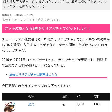
戦力リリアガチャ」が更新された。ここでは、最初に引いておきたいキ
ャラクターを紹介していこう。
坂本峻平
2016年12月22日
本サイトはアフィリエイト広告を含みます。
デッキの核となるS駒をリリアガチャでゲットしよう！
チュートリアル後に引ける「即戦力リリアガチャ」では、6体のS駒の中か
ら1体を確実に入手することができる、ゲーム開始したばかりの人にはう
れしいガチャだ。
2016年12月21日のアップデートから、ラインナップが更新され、現環境
で活躍できる駒が引けるようになっている。
過去のリリアガチャの記事はこちら
今回更新されたラインナップは以下のとおりだ。
名称
属性
HP
ATK
景光
竜
1,288
1,650