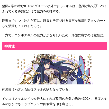
盤面の駒の総数×115のダメージが発生するスキルは、盤面が駒で覆いつく
されてくる終盤にかけて威力を発揮する。
終盤までもつれ込んだ時に、勝負を決定づける貴重な魔属性アタッカーと
して活躍してくれるだろう。
一方で、コンボスキルの威力がかなり低いため、序盤に出すのは厳禁だ。
神属性
神属性は両方とも回復スキルの駒となっている。
イシスはスキルレベルを最大にすれば盤面の自分の駒数×300と、回復スキ
ルのなかでもトップクラスの回復量を叩き出せる。