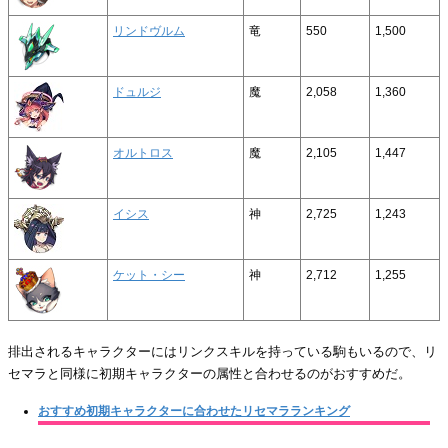
リンドヴルム
竜
550
1,500
ドュルジ
魔
2,058
1,360
オルトロス
魔
2,105
1,447
イシス
神
2,725
1,243
ケット・シー
神
2,712
1,255
排出されるキャラクターにはリンクスキルを持っている駒もいるので、リ
セマラと同様に初期キャラクターの属性と合わせるのがおすすめだ。
おすすめ初期キャラクターに合わせたリセマラランキング