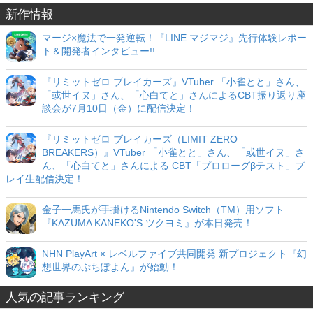
新作情報
マージ×魔法で一発逆転！『LINE マジマジ』先行体験レポー
ト＆開発者インタビュー!!
『リミットゼロ ブレイカーズ』VTuber 「小雀とと」さん、
「或世イヌ」さん、「心白てと」さんによるCBT振り返り座
談会が7月10日（金）に配信決定！
『リミットゼロ ブレイカーズ（LIMIT ZERO
BREAKERS）』VTuber 「小雀とと」さん、「或世イヌ」さ
ん、「心白てと」さんによる CBT「プロローグβテスト」プ
レイ生配信決定！
金子一馬氏が手掛けるNintendo Switch（TM）用ソフト
『KAZUMA KANEKO'S ツクヨミ』が本日発売！
NHN PlayArt × レベルファイブ共同開発 新プロジェクト『幻
想世界のぷちぽよん』が始動！
人気の記事ランキング