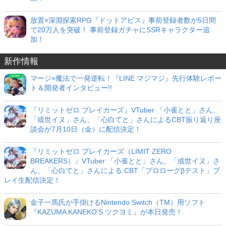
放置×深淵探索RPG『ドットアビス』事前登録者数が5日間
で20万人を突破！ 事前登録ガチャにSSRキャラクター追
加！
新作情報
マージ×魔法で一発逆転！『LINE マジマジ』先行体験レポー
ト＆開発者インタビュー!!
『リミットゼロ ブレイカーズ』VTuber 「小雀とと」さん、
「或世イヌ」さん、「心白てと」さんによるCBT振り返り座
談会が7月10日（金）に配信決定！
『リミットゼロ ブレイカーズ（LIMIT ZERO
BREAKERS）』VTuber 「小雀とと」さん、「或世イヌ」さ
ん、「心白てと」さんによる CBT「プロローグβテスト」プ
レイ生配信決定！
金子一馬氏が手掛けるNintendo Switch（TM）用ソフト
『KAZUMA KANEKO'S ツクヨミ』が本日発売！