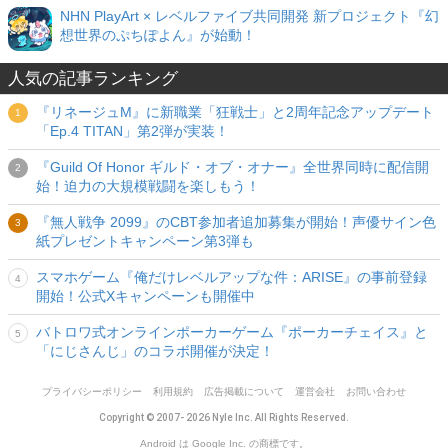
NHN PlayArt × レベルファイブ共同開発 新プロジェクト『幻
想世界のぷちぽよん』が始動！
人気の記事ランキング
『リネージュM』に新職業「狂戦士」と2周年記念アップデート
「Ep.4 TITAN」第2弾が実装！
『Guild Of Honor ギルド・オブ・オナー』全世界同時に配信開
始！迫力の大規模戦闘を楽しもう！
『無人戦争 2099』のCBT参加者追加募集が開始！声優サイン色
紙プレゼントキャンペーン第3弾も
スマホゲーム『俺だけレベルアップな件：ARISE』の事前登録
開始！公式Xキャンペーンも開催中
バトロワ式オンラインポーカーゲーム『ポーカーチェイス』と
「にじさんじ」のコラボ開催が決定！
プライバシーポリシー
利用規約
広告掲載について
運営会社
お問い合わせ
Copyright © 2007- 2026 Nyle Inc. All Rights Reserved.
Android は Google Inc. の商標です。