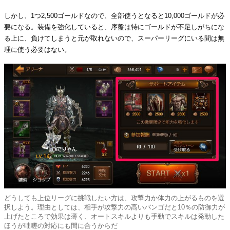
しかし、1つ2,500ゴールドなので、全部使うとなると10,000ゴールドが必
要になる。装備を強化していると、序盤は特にゴールドが不足しがちにな
る上に、負けてしまうと元が取れないので、スーパーリーグにいる間は無
理に使う必要はない。
どうしても上位リーグに挑戦したい方は、攻撃力か体力の上がるものを選
択しよう。理由としては、相手が攻撃力の高いバンゴだと10％の防御力が
上げたところで効果は薄く、オートスキルよりも手動でスキルは発動した
ほうが咄嗟の対応にも間に合うからだ