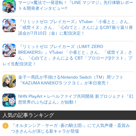
マージ×魔法で一発逆転！『LINE マジマジ』先行体験レポー
ト＆開発者インタビュー!!
『リミットゼロ ブレイカーズ』VTuber 「小雀とと」さん、
「或世イヌ」さん、「心白てと」さんによるCBT振り返り座
談会が7月10日（金）に配信決定！
『リミットゼロ ブレイカーズ（LIMIT ZERO
BREAKERS）』VTuber 「小雀とと」さん、「或世イヌ」さ
ん、「心白てと」さんによる CBT「プロローグβテスト」プ
レイ生配信決定！
金子一馬氏が手掛けるNintendo Switch（TM）用ソフト
『KAZUMA KANEKO'S ツクヨミ』が本日発売！
NHN PlayArt × レベルファイブ共同開発 新プロジェクト『幻
想世界のぷちぽよん』が始動！
人気の記事ランキング
『オルタンシア・サーガ -蒼の騎士団-』にて人気声優・斎賀み
つきさんらが演じる新キャラが登場