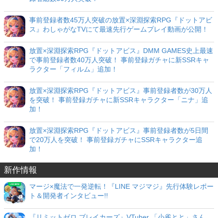
事前登録者数45万人突破の放置×深淵探索RPG『ドットアビ
ス』わしゃがなTVにて最速先行ゲームプレイ動画が公開！
放置×深淵探索RPG『ドットアビス』DMM GAMES史上最速
で事前登録者数40万人突破！ 事前登録ガチャに新SSRキャ
ラクター「フィルム」追加！
放置×深淵探索RPG『ドットアビス』事前登録者数が30万人
を突破！ 事前登録ガチャに新SSRキャラクター「ニナ」追
加！
放置×深淵探索RPG『ドットアビス』事前登録者数が5日間
で20万人を突破！ 事前登録ガチャにSSRキャラクター追
加！
新作情報
マージ×魔法で一発逆転！『LINE マジマジ』先行体験レポー
ト＆開発者インタビュー!!
『リミットゼロ ブレイカーズ』VTuber 「小雀とと」さん、