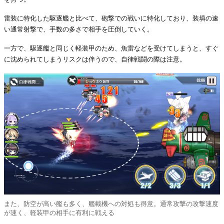
雷装に特化した駆逐艦と比べて、砲撃での戦いに特化しており、装填の速
い通常射撃で、手数の多さで相手を圧倒していく。
一方で、駆逐艦と同じく軽装甲のため、魚雷などを受けてしまうと、すぐ
に沈められてしまうリスクは伴うので、自律戦闘の際は注意。
また、防空が高い艦も多く、艦載機への対処も得意。通常攻撃の攻撃速度
が速く、軽装甲の相手に有利に戦える