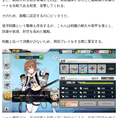
ートを自動である程度、攻撃してくれる。
そのため、旗艦に設定するのにピッタリだ。
巡洋戦艦という艦種も存在するが、こちらは戦艦の耐久や装甲を落とし、
回避や装填、対空を高めた艦船。
戦艦と比べて消費が少ないため、周回プレイをする際に重宝する。
ソート機能では、巡洋戦艦も戦艦と同じ枠組みに入る。装備で防空を伸ば