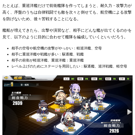
たとえば、重巡洋艦だけで前衛艦隊を作ってしまうと、耐久力・攻撃力が
高く、序盤のうちは自律戦闘でも敵を次々と倒せても、航空機による攻撃
を防げないため、後々苦戦することになる。
艦船が増えてきたら、出撃や演習など、相手にどんな艦が出てくるのかを
見て、以下のように目的に合わせて艦隊を編成していくといいだろう。
相手の空母や航空機の攻撃がやっかい：軽巡洋艦、空母
相手に重巡洋艦や戦艦が多い：駆逐艦、戦艦
相手の前衛が軽巡洋艦、重巡洋艦：重巡洋艦
レベル上げのためにステージを周回したい：駆逐艦、巡洋戦艦、軽空母