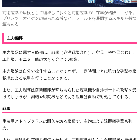
前衛艦隊の盾役として編成しておくと前衛艦隊の生存率が格段に上がる。
プリンツ・オイゲンの破られぬ盾など、シールドを展開するスキルを持つ
艦もある
主力艦隊
主力艦隊に属する艦種は、戦艦（巡洋戦艦含む）、空母（軽空母含む）、
工作艦、モニター艦の大きく分けて3種類。
主力艦隊は自分で操作することができず、一定時間ごとに強力な砲撃や艦
載機による攻撃を行うことができる。
また、主力艦隊は前衛艦隊が撃ちもらした艦載機や自爆ボートの攻撃を受
けてしまうが、副砲や戦闘機などである程度は自動で対処してくれる。
戦艦
重装甲とトップクラスの耐久を誇る艦種で、主砲による遠距離砲撃も強
力。
また、副砲や対空砲を装備させれば、前衛艦隊がもらした艦載機や自爆ボ