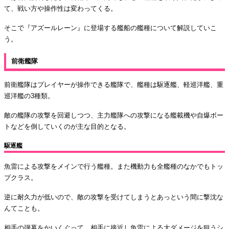
て、戦い方や操作性は変わってくる。
そこで『アズールレーン』に登場する艦船の艦種について解説していこ
う。
前衛艦隊
前衛艦隊はプレイヤーが操作できる艦隊で、艦種は駆逐艦、軽巡洋艦、重
巡洋艦の3種類。
敵の艦隊の攻撃を回避しつつ、主力艦隊への攻撃になる艦載機や自爆ボー
トなどを倒していくのが主な目的となる。
駆逐艦
魚雷による攻撃をメインで行う艦種。また機動力も全艦種のなかでもトッ
プクラス。
逆に耐久力が低いので、敵の攻撃を受けてしまうとあっという間に撃沈な
んてことも。
相手の弾幕をかいくぐって、相手に接近し魚雷による大ダメージを狙うシ