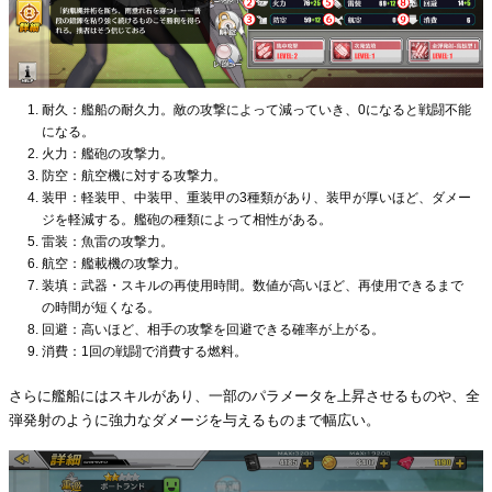
耐久：艦船の耐久力。敵の攻撃によって減っていき、0になると戦闘不能
になる。
火力：艦砲の攻撃力。
防空：航空機に対する攻撃力。
装甲：軽装甲、中装甲、重装甲の3種類があり、装甲が厚いほど、ダメー
ジを軽減する。艦砲の種類によって相性がある。
雷装：魚雷の攻撃力。
航空：艦載機の攻撃力。
装填：武器・スキルの再使用時間。数値が高いほど、再使用できるまで
の時間が短くなる。
回避：高いほど、相手の攻撃を回避できる確率が上がる。
消費：1回の戦闘で消費する燃料。
さらに艦船にはスキルがあり、一部のパラメータを上昇させるものや、全
弾発射のように強力なダメージを与えるものまで幅広い。