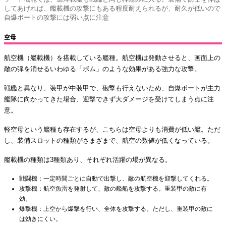
してあげれば、艦載機の攻撃にもある程度耐えられるが、耐久が低いので
自爆ボートの攻撃には弱い点に注意
空母
航空機（艦載機）を搭載している艦種。航空機は発動させると、画面上の
敵の弾を消せるいわゆる「ボム」のような効果がある強力な攻撃。
戦艦と異なり、装甲が中装甲で、砲撃も行えないため、自爆ボートが主力
艦隊に向かってきた場合、迎撃できず大ダメージを受けてしまう点に注
意。
軽空母という艦種も存在するが、こちらは空母よりも消費が低い艦。ただ
し、装備スロットの種類がさまざまで、航空の数値が低くなっている。
艦載機の種類は3種類あり、それぞれ活躍の場が異なる。
戦闘機：一定時間ごとに自動で出撃し、敵の航空機を迎撃してくれる。
攻撃機：航空魚雷を発射して、敵の艦船を攻撃する。重装甲の敵に有
効。
爆撃機：上空から爆撃を行い、全体を攻撃する。ただし、重装甲の敵に
は効きにくい。