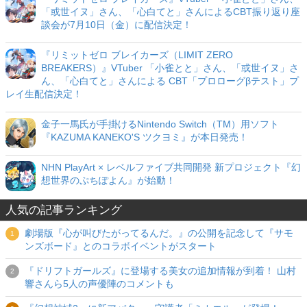
「或世イヌ」さん、「心白てと」さんによるCBT振り返り座
談会が7月10日（金）に配信決定！
『リミットゼロ ブレイカーズ（LIMIT ZERO
BREAKERS）』VTuber 「小雀とと」さん、「或世イヌ」さ
ん、「心白てと」さんによる CBT「プロローグβテスト」プ
レイ生配信決定！
金子一馬氏が手掛けるNintendo Switch（TM）用ソフト
『KAZUMA KANEKO'S ツクヨミ』が本日発売！
NHN PlayArt × レベルファイブ共同開発 新プロジェクト『幻
想世界のぷちぽよん』が始動！
人気の記事ランキング
劇場版『心が叫びたがってるんだ。』の公開を記念して『サモ
ンズボード』とのコラボイベントがスタート
『ドリフトガールズ』に登場する美女の追加情報が到着！ 山村
響さんら5人の声優陣のコメントも