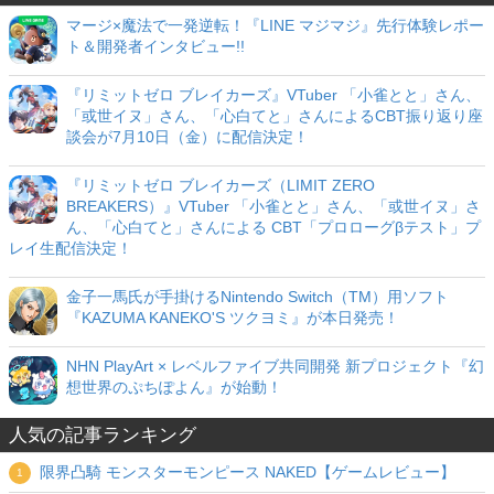
マージ×魔法で一発逆転！『LINE マジマジ』先行体験レポー
ト＆開発者インタビュー!!
『リミットゼロ ブレイカーズ』VTuber 「小雀とと」さん、
「或世イヌ」さん、「心白てと」さんによるCBT振り返り座
談会が7月10日（金）に配信決定！
『リミットゼロ ブレイカーズ（LIMIT ZERO
BREAKERS）』VTuber 「小雀とと」さん、「或世イヌ」さ
ん、「心白てと」さんによる CBT「プロローグβテスト」プ
レイ生配信決定！
金子一馬氏が手掛けるNintendo Switch（TM）用ソフト
『KAZUMA KANEKO'S ツクヨミ』が本日発売！
NHN PlayArt × レベルファイブ共同開発 新プロジェクト『幻
想世界のぷちぽよん』が始動！
人気の記事ランキング
限界凸騎 モンスターモンピース NAKED【ゲームレビュー】