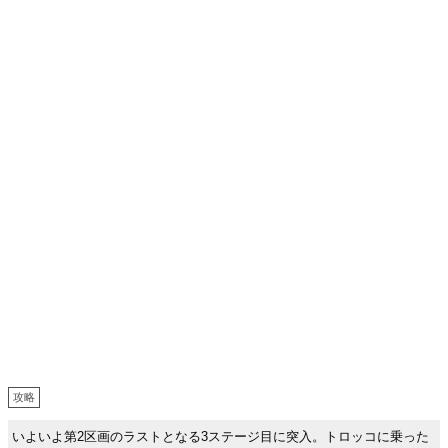
攻略
いよいよ第2区画のラストとなる3ステージ目に突入。トロッコに乗った