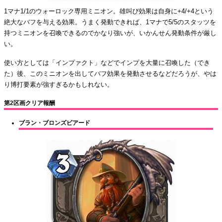
1マナ1/1のウォーロック専用ミニオン。雄叫び効果は自身に+4/+4という
絶大なバフを与える効果。うまく発動できれば、1マナで5/5のスタッツを
持つミニオンを召喚できるのでかなり強いが、いかんせん発動条件が厳し
い。
使い方としては「インプァクト」などでインプを大量に召喚した（でき
た）後、このミニオンを出してバフ効果を発動させるなどだろうが、やは
り博打要素が強すぎるかもしれない。
第2区画クリア報酬
ブラン・ブロンズビアード