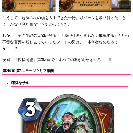
こうして、起源の杖の頭を入手できた一行。頭パーツを取り付けたこと
で、かなり見た目ができあがってきた。
しかし、そこで謎の人物が登場！「我が計画がまもなく成就する」という
不穏な言葉を残し去っていったフードの男は、一体何者なのだろう
か……？
次回、「探検同盟」第3区画で、すべての謎が明かされる……!!
第2区画 第3ステージクリア報酬
獰猛なサル