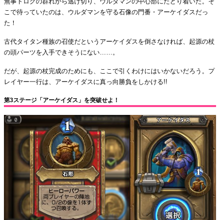
無事トログの群れから逃げ切り、ウルダマンの中心部にたどり着いた。そ
こで待っていたのは、ウルダマンを守る石像の門番・アーケイダスだっ
た！
古代タイタン種族の召使だというアーケイダスを倒さなければ、起源の杖
の頭パーツを入手できそうにない……。
だが、起源の杖完成のためにも、ここで引くわけにはいかないだろう。プ
レイヤー一行は、アーケイダスに真っ向勝負をしかける!!
第3ステージ「アーケイダス」を突破せよ！