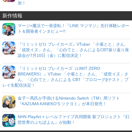
加！
新作情報
マージ×魔法で一発逆転！『LINE マジマジ』先行体験レポー
ト＆開発者インタビュー!!
『リミットゼロ ブレイカーズ』VTuber 「小雀とと」さん、
「或世イヌ」さん、「心白てと」さんによるCBT振り返り座
談会が7月10日（金）に配信決定！
『リミットゼロ ブレイカーズ（LIMIT ZERO
BREAKERS）』VTuber 「小雀とと」さん、「或世イヌ」さ
ん、「心白てと」さんによる CBT「プロローグβテスト」プ
レイ生配信決定！
金子一馬氏が手掛けるNintendo Switch（TM）用ソフト
『KAZUMA KANEKO'S ツクヨミ』が本日発売！
NHN PlayArt × レベルファイブ共同開発 新プロジェクト『幻
想世界のぷちぽよん』が始動！