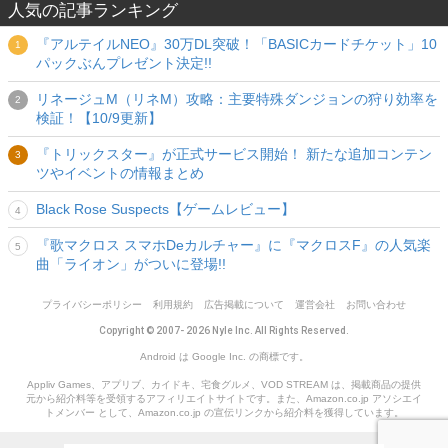
人気の記事ランキング
『アルテイルNEO』30万DL突破！「BASICカードチケット」10
パックぶんプレゼント決定!!
リネージュM（リネM）攻略：主要特殊ダンジョンの狩り効率を
検証！【10/9更新】
『トリックスター』が正式サービス開始！ 新たな追加コンテン
ツやイベントの情報まとめ
Black Rose Suspects【ゲームレビュー】
『歌マクロス スマホDeカルチャー』に『マクロスF』の人気楽
曲「ライオン」がついに登場!!
プライバシーポリシー
利用規約
広告掲載について
運営会社
お問い合わせ
Copyright © 2007- 2026 Nyle Inc. All Rights Reserved.
Android は Google Inc. の商標です。
Appliv Games、アプリブ、カイドキ、宅食グルメ、VOD STREAM は、掲載商品の提供
元から紹介料等を受領するアフィリエイトサイトです。また、Amazon.co.jp アソシエイ
トメンバー として、Amazon.co.jp の宣伝リンクから紹介料を獲得しています。