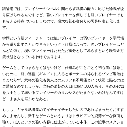
議論場では、プレイヤーのレベルに関わらず武将の能力に応じた論戦が繰
り広げられるんですけど、強いプレイヤーを倒しても弱いプレイヤーでも
もらえる得点はいっしょなので、盛大な初心者狩りの阿鼻叫喚と化しま
す。
学問という新フィーチャーでは強いプレイヤーは弱いプレイヤーを学問場
から蹴り出すことができるというクソ仕様によって、強いプレイヤーはど
んどん強く、弱いプレイヤーはただただ養分として暮らすという廃課金万
歳状態となっているわけであります。
ゲームとしてつまらなくはないけど、仕組みがことごとく初心者には厳し
いために、弱い連盟（ギルド）に入るとボーナスの得られるゾンビ退治は
ままならず、武将の強化も美人とのムフフも不可能という状況に陥るのは
ご愛敬なのでしょうか。当時の清朝の人口は3億4,000人余り、その3分の1
を兵士として率いるプレイヤーのカタルシスがたまらないわけなんですけ
ど、まぁ人を選ぶかなあと。
もしも、ギャル武将集めてイチャイチャしたいのであればまったくおすす
めしませんし、派手なゲームというよりはトラビアン的資源ゲーな側面も
強く、ほんとアクの強い内容に仕上がっている本作、この記事のスクショ