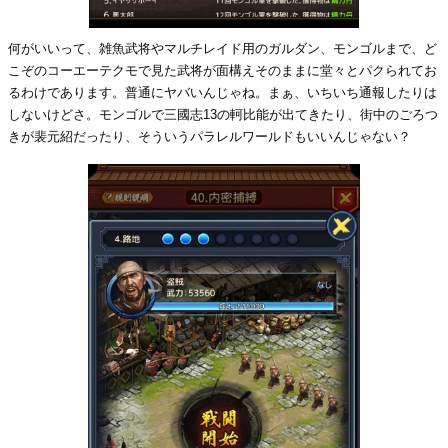
何がいいって、雑魚武将やマルチレイド用のガルダン、モンゴルまで、ど
こぞのコーエーテクモで見た武将が面構えそのままに堂々とパクられてお
るわけであります。普通にヤバいんじゃね。まぁ、いちいち通報したりは
しないけどさ。モンゴルで三國志13の軻比能が出てきたり、街中のごろつ
きが裴元紹だったり、そういうパラレルワールドもいいんじゃない？