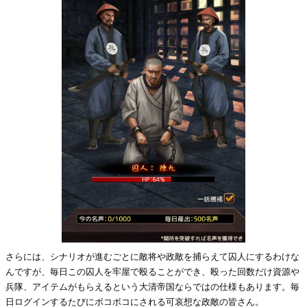
さらには、シナリオが進むごとに敵将や政敵を捕らえて囚人にするわけな
んですが、毎日この囚人を牢屋で殴ることができ、殴った回数だけ資源や
兵隊、アイテムがもらえるという大清帝国ならではの仕様もあります。毎
日ログインするたびにボコボコにされる可哀想な政敵の皆さん。