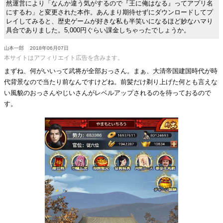
然運営により「なんか違う気がするので『王に俺はなる』ってアプリ名
にするわ」と変更された本作。あんまり期待せずにダウンロードしてプ
レイしてみると、歴史ゲームが好きな私も半笑いになるほど妙なハマり
具合でありました。5,000円ぐらい課金しちゃったでしょうか。
山本一郎
2018年06月07日
本サイトはアフィリエイト広告を含みます。
まずね、何がいいって武将が全部おっさん。まぁ、大清帝国建国時代が時
代背景なので当たり前なんですけどね。前髪だけ剃り上げた何とも言えな
い風貌のおっさんやじいさんがレベルアップされるのを待っておるので
す。