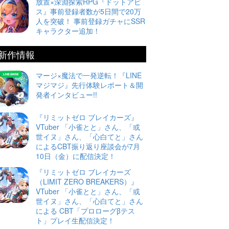
放置×深淵探索RPG『ドットアビ
ス』事前登録者数が5日間で20万
人を突破！ 事前登録ガチャにSSR
キャラクター追加！
新作情報
マージ×魔法で一発逆転！『LINE
マジマジ』先行体験レポート＆開
発者インタビュー!!
『リミットゼロ ブレイカーズ』
VTuber 「小雀とと」さん、「或
世イヌ」さん、「心白てと」さん
によるCBT振り返り座談会が7月
10日（金）に配信決定！
『リミットゼロ ブレイカーズ
（LIMIT ZERO BREAKERS）』
VTuber 「小雀とと」さん、「或
世イヌ」さん、「心白てと」さん
による CBT「プロローグβテス
ト」プレイ生配信決定！