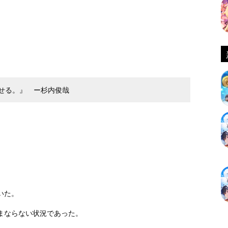
せる。』 ー杉内俊哉
いた。
まならない状況であった。