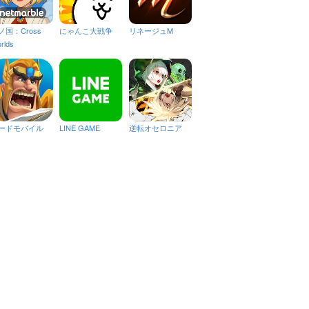
ノ国：Cross
にゃんこ大戦争
リネージュM
rlds
ードモバイル
LINE GAME
逆転オセロニア