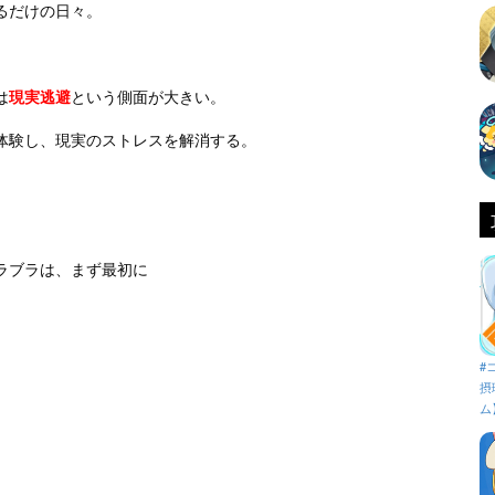
るだけの日々。
は
現実逃避
という側面が大きい。
体験し、現実のストレスを解消する。
ラブラは、まず最初に
#
摂
ム