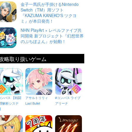
金子一馬氏が手掛けるNintendo
Switch（TM）用ソフト
『KAZUMA KANEKO'S ツクヨ
ミ』が本日発売！
NHN PlayArt × レベルファイブ共
同開発 新プロジェクト『幻想世界
のぷちぽよん』が始動！
攻略取り扱いゲーム
コンパス 【戦闘
アサルトリリィ
#コンパス ライブ
理解析システ
Last Bullet
アリーナ
】