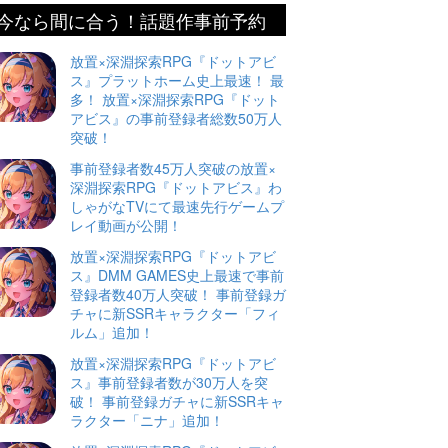
今なら間に合う！話題作事前予約
放置×深淵探索RPG『ドットアビ
ス』プラットホーム史上最速！ 最
多！ 放置×深淵探索RPG『ドット
アビス』の事前登録者総数50万人
突破！
事前登録者数45万人突破の放置×
深淵探索RPG『ドットアビス』わ
しゃがなTVにて最速先行ゲームプ
レイ動画が公開！
放置×深淵探索RPG『ドットアビ
ス』DMM GAMES史上最速で事前
登録者数40万人突破！ 事前登録ガ
チャに新SSRキャラクター「フィ
ルム」追加！
放置×深淵探索RPG『ドットアビ
ス』事前登録者数が30万人を突
破！ 事前登録ガチャに新SSRキャ
ラクター「ニナ」追加！