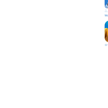
二
Wo
ロ