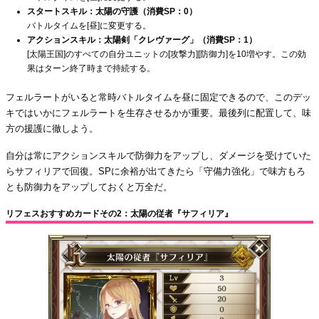
スタートスキル：太陽の守護（消費SP：0）
バトルタイムを[昼]に変更する。
アクションスキル：太陽剣「クレヴァーグ」（消費SP：1）
[太陽王国]のすべての自分ユニットの[攻撃力][防御力]を10増やす。この効
果はターン終了時まで持続する。
フェルラートがいると常時バトルタイムを昼に固定できるので、このデッ
キではいかにフェルラートを生存させるかが重要。最後列に配置して、味
方の援護に徹しよう。
自分は常にアクションスキルで防御力をアップし、ダメージを受けていた
らサフィリアで回復。SPに余裕が出てきたら「守備力強化」で味方もろ
とも防御力をアップしておくと万全だ。
リフェスおすすめカードその2：太陽の従者『サフィリア』