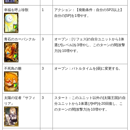
幸福を呼ぶ珍獣
1
アクション：【発動条件：自分のSP2以上】
自分の[SP]を1増やす。
青石のカーバンクル
3
オープン：[リフェス]の自分ユニットから1体
選び[レベル]を3増やし、このターンの間[攻撃
力]を10増やす。
不死鳥の雛
3
オープン：バトルタイムを[昼]に変更する。
太陽の従者『サフィ
3
スタート：このユニット以外の[太陽王国]の自
リア』
分ユニットから1体選び[HP]を20回復し、こ
のターンの間[攻撃力]を10増やす。