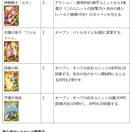
神殿騎士『ルナ』
3
アクション：[射程内]の相手ユニットから1体
選び《このユニットの[攻撃力]＋自分の残り
[シールド]枚数×5分》のダメージを与える。
太陽の皇子『フェル
1
オープン：バトルタイムを[昼]に変更する。
ラート』
回復の粉
1
オープン：すべての自分ユニットの[HP]を10
回復する。自分の次のターン開始時にもらえ
る[SP]を2増やす。
守備力強化
1
オープン：すべての自分ユニットの[最大HP]
[防御力]を10増やし、[HP]を10回復する。
初心者デッキからの変更点