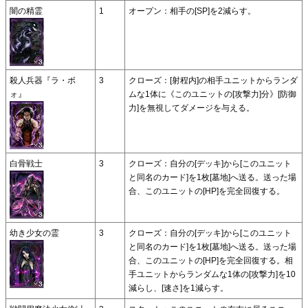
闇の精霊
1
オープン：相手の[SP]を2減らす。
殺人兵器『ラ・ボ
3
クローズ：[射程内]の相手ユニットからランダ
ォ』
ムな1体に《このユニットの[攻撃力]分》[防御
力]を無視してダメージを与える。
白骨戦士
3
クローズ：自分の[デッキ]から[このユニット
と同名のカード]を1枚[墓地]へ送る。送った場
合、このユニットの[HP]を完全回復する。
幼き少女の霊
3
クローズ：自分の[デッキ]から[このユニット
と同名のカード]を1枚[墓地]へ送る。送った場
合、このユニットの[HP]を完全回復する。相
手ユニットからランダムな1体の[攻撃力]を10
減らし、[速さ]を1減らす。