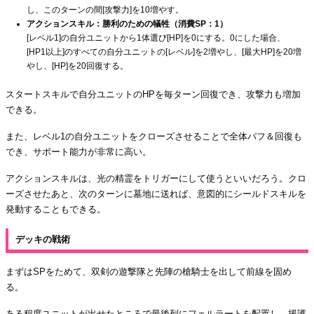
し、このターンの間[攻撃力]を10増やす。
アクションスキル：勝利のための犠牲（消費SP：1）
[レベル1]の自分ユニットから1体選び[HP]を0にする。0にした場合、
[HP1以上]のすべての自分ユニットの[レベル]を2増やし、[最大HP]を20増
やし、[HP]を20回復する。
スタートスキルで自分ユニットのHPを毎ターン回復でき、攻撃力も増加
できる。
また、レベル1の自分ユニットをクローズさせることで全体バフ＆回復も
でき、サポート能力が非常に高い。
アクションスキルは、光の精霊をトリガーにして使うといいだろう。クロ
ーズさせたあと、次のターンに墓地に送れば、意図的にシールドスキルを
発動することもできる。
デッキの戦術
まずはSPをためて、双剣の遊撃隊と先陣の槍騎士を出して前線を固め
る。
ある程度ユニットが出せたところで最後列にフェルラートを配置し、援護