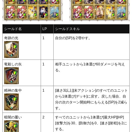
シールド名
LP
シールドスキル
奇跡の光
1
自分の[SP]を2増やす。
竜殺しの矢
1
相手ユニットから1体選び60ダメージを与え
る。
精神の集中
1
[速さ3以上][未アクション]のすべてのユニット
から1体選び[デッキ]に戻す。戻した場合、自
分の次のターン開始時にもらえる[SP]を2減ら
す。
暗闇の覆い
2
すべてのユニットから1体選び[最大HP][HP]
[攻撃力]を30、[防御力]を0、[速さ][射程]を2に
する。