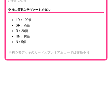
が2倍になる
交換に必要なラヴァートメダル
LR：100個
SR：75個
R：20個
HN：10個
N：5個
※初心者デッキのカードとプレミアムカードは交換不可