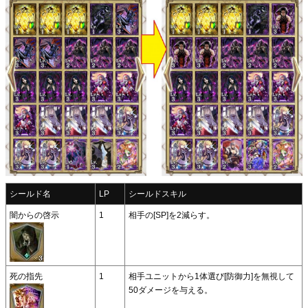
シールド名
LP
シールドスキル
闇からの啓示
1
相手の[SP]を2減らす。
死の指先
1
相手ユニットから1体選び[防御力]を無視して
50ダメージを与える。