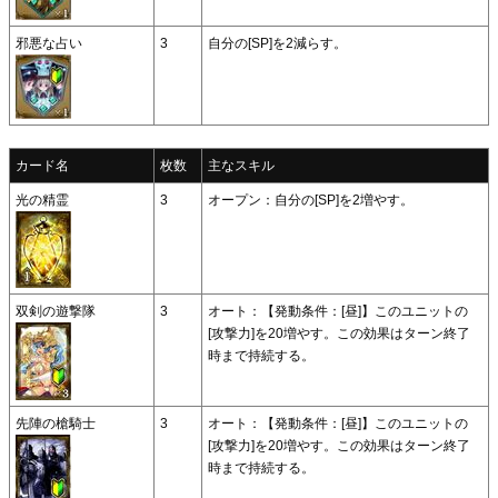
邪悪な占い
3
自分の[SP]を2減らす。
カード名
枚数
主なスキル
光の精霊
3
オープン：自分の[SP]を2増やす。
双剣の遊撃隊
3
オート：【発動条件：[昼]】このユニットの
[攻撃力]を20増やす。この効果はターン終了
時まで持続する。
先陣の槍騎士
3
オート：【発動条件：[昼]】このユニットの
[攻撃力]を20増やす。この効果はターン終了
時まで持続する。