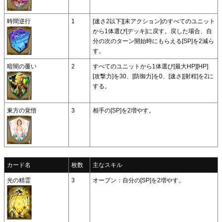
時間逆行
1
[速さ2以下][未アクション]のすべてのユニット
から1体選び[デッキ]に戻す。戻した場合、自
分の次のターン開始時にもらえる[SP]を2減ら
す。
暗闇の覆い
2
すべてのユニットから1体選び[最大HP][HP]
[攻撃力]を30、[防御力]を0、[速さ][射程]を2に
する。
東方の覚悟
3
相手の[SP]を2増やす。
カード名
枚数
主なスキル
光の精霊
3
オープン：自分の[SP]を2増やす。