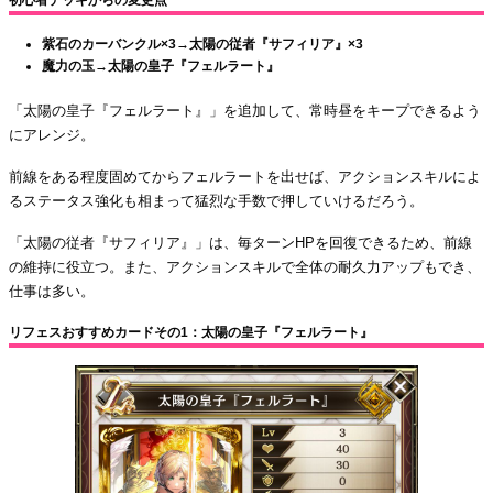
紫石のカーバンクル×3→太陽の従者『サフィリア』×3
魔力の玉→太陽の皇子『フェルラート』
「太陽の皇子『フェルラート』」を追加して、常時昼をキープできるよう
にアレンジ。
前線をある程度固めてからフェルラートを出せば、アクションスキルによ
るステータス強化も相まって猛烈な手数で押していけるだろう。
「太陽の従者『サフィリア』」は、毎ターンHPを回復できるため、前線
の維持に役立つ。また、アクションスキルで全体の耐久力アップもでき、
仕事は多い。
リフェスおすすめカードその1：太陽の皇子『フェルラート』