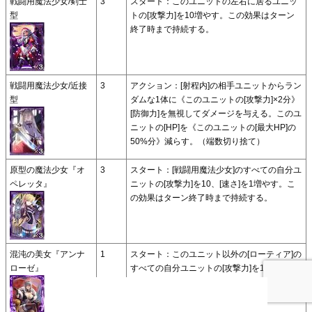
戦闘用魔法少女/剣士
3
スタート：このユニットの左右に居るユニッ
型
トの[攻撃力]を10増やす。この効果はターン
終了時まで持続する。
戦闘用魔法少女/近接
3
アクション：[射程内]の相手ユニットからラン
型
ダムな1体に《このユニットの[攻撃力]×2分》
[防御力]を無視してダメージを与える。このユ
ニットの[HP]を《このユニットの[最大HP]の
50%分》減らす。（端数切り捨て）
原型の魔法少女『オ
3
スタート：[戦闘用魔法少女]のすべての自分ユ
ペレッタ』
ニットの[攻撃力]を10、[速さ]を1増やす。こ
の効果はターン終了時まで持続する。
混沌の美女『アンナ
1
スタート：このユニット以外の[ローティア]の
ローゼ』
すべての自分ユニットの[攻撃力]を10、[速さ]
を1増やす。この効果はターン終了時まで持続
する。