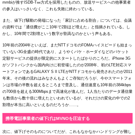
mmbiが推すISDB-T㎜方式を採用したものの、放送サービスへの他事業者
の参入はいっさいなく、これも失敗に終わっている。
また、値下げ騒動の発端になった「家計に占める割合」については、会議
の資料では「通信費がここ10年で2割ほど増えた」と指摘されている。し
かし、10年間で2割増という数字が割高なのかという声もある。
10年前の2004年といえば、まだNTTドコモのFOMAハイスピードも始まっ
ていない3G全盛の時代であり、ようやくパケ・ホーダイなどのパケット
定額サービスの提供が限定的にスタートしたばかりのころだ。iPhone 3G
がソフトバンクから国内向けに初登場したのが2008年、初のLTE対応スマ
ートフォンであるGALAXY S II LTEがNTTドコモから発売されたのが2011
年末。その後の流れはみなさんもよくご存知だろうが、今やスマートフォ
ンは市場の半数を超えるところまで普及し、通信速度も10年前の384kbps
の700倍を超える300Mbpsまで高速化が進んだ。1人当たりのデータ通信量
も数倍から数十倍に増えたといわれているが、それだけの変化の中での2
割増が本当に高いといえるのだろうか……。
携帯電話事業者の値下げはMVNOを圧迫する
次に、値下げそのものについてだが、これもなかなかハンドリングが難し