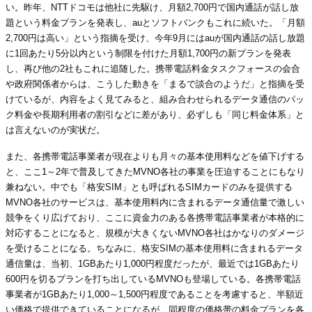
い。昨年、NTTドコモは他社に先駆け、月額2,700円で国内通話が話し放
題という料金プランを発表し、auとソフトバンクもこれに続いた。「月額
2,700円は高い」という指摘を受け、今年9月にはauが国内通話の話し放題
に1回あたり5分以内という制限を付けた月額1,700円の新プランを発表
し、再び他の2社もこれに追随した。携帯電話料金タスクフォースの会合
や政府関係者からは、こうした動きを「まるで談合のようだ」と指摘を受
けているが、内容をよく見てみると、組み合わせられるデータ通信のパッ
ク料金や長期利用者の割引などに差があり、必ずしも「同じ料金体系」と
は言えないのが実状だ。
また、各携帯電話事業者が現在よりも月々の基本使用料などを値下げする
と、ここ1～2年で普及してきたMVNO各社の事業を圧迫することにもなり
兼ねない。中でも「格安SIM」とも呼ばれるSIMカードのみを提供する
MVNO各社のサービスは、基本使用料内に含まれるデータ通信量で激しい
競争をくり広げており、ここに資金力のある各携帯電話事業者が本格的に
対応することになると、規模が大きくないMVNO各社はかなりのダメージ
を受けることになる。ちなみに、格安SIMの基本使用料に含まれるデータ
通信量は、当初、1GBあたり1,000円程度だったが、最近では1GBあたり
600円を切るプランを打ち出しているMVNOも登場している。各携帯電話
事業者が1GBあたり1,000～1,500円程度であることを考慮すると、半額近
い価格で提供できていることになるが、同程度の価格帯の料金プランを各