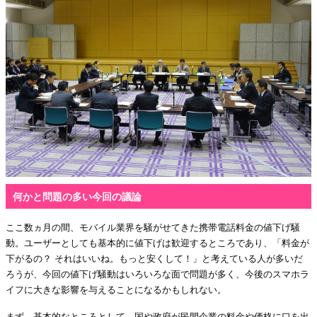
何かと問題の多い今回の議論
ここ数ヵ月の間、モバイル業界を騒がせてきた携帯電話料金の値下げ騒
動。ユーザーとしても基本的に値下げは歓迎するところであり、「料金が
下がるの？ それはいいね。もっと安くして！」と考えている人が多いだ
ろうが、今回の値下げ騒動はいろいろな面で問題が多く、今後のスマホラ
イフに大きな影響を与えることになるかもしれない。
まず、基本的なところとして、国や政府が民間企業の料金や価格に口を出