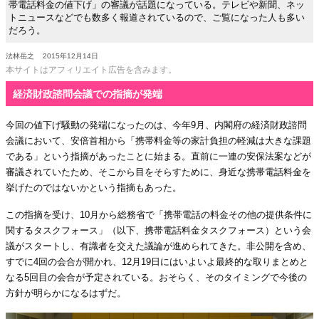
帯電話料金の値下げ」の審議が話題になっている。テレビや新聞、ネッ
トニュースなどでも数多く報道されているので、ご覧になった人も多い
だろう。
法林岳之
2015年12月14日
本サイトはアフィリエイト広告を含みます。
経済財政諮問会議での指摘が発端
今回の値下げ騒動の発端になったのは、今年9月、内閣府の経済財政諮問
会議において、安倍首相から「携帯料金等の家計負担の軽減は大きな課題
である」という指摘があったことに始まる。直前に一連の安保法案などが
審議されていたため、そこから目をそらすために、身近な携帯電話料金を
挙げたのではないかという指摘もあった。
この指摘を受け、10月から総務省で「携帯電話の料金その他の提供条件に
関するタスクフォース」（以下、携帯電話料金タスクフォース）という会
議がスタートし、有識者を交えた議論が進められてきた。非公開を含め、
すでに4回の会合が開かれ、12月19日にはいよいよ最終的な取りまとめと
なる5回目の会合が予定されている。おそらく、そのタイミングで今後の
方針が明らかになるはずだ。