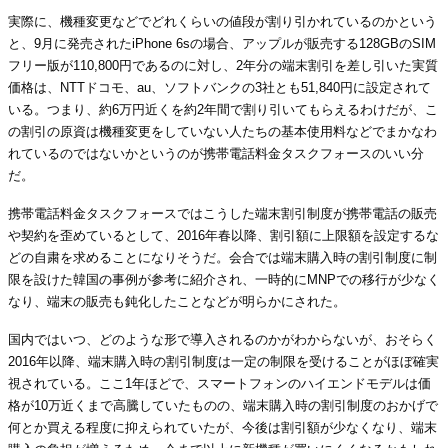
実際に、機種変更などでどれくらいの値段が割り引かれているのかという
と、9月に発売されたiPhone 6sの場合、アップルが販売する128GBのSIM
フリー版が110,800円であるのに対し、2年分の端末割引を差し引いた実質
価格は、NTTドコモ、au、ソフトバンクの3社とも51,840円に設定されて
いる。つまり、約6万円近くを約2年間で割り引いてもらえるわけだが、こ
の割引の原資は機種変更をしていない人たちの基本使用料などでまかなわ
れているのではないかというのが携帯電話料金タスクフォースのいい分
だ。
携帯電話料金タスクフォースではこうした端末割引制度が携帯電話の販売
や契約を歪めているとして、2016年春以降、割引額に上限額を設定するな
どの自粛を求めることになりそうだ。会合では端末購入時の割引制度に制
限を設けた韓国の事例が参考に紹介され、一時的にMNPでの移行が少なく
なり、端末の販売も鈍化したことなどが明らかにされた。
国内ではいつ、どのような形で導入されるのかがわからないが、おそらく
2016年以降、端末購入時の割引制度は一定の制限を受けることがほぼ確実
視されている。ここ1年ほどで、スマートフォンのハイエンドモデルは価
格が10万近くまで高騰していたものの、端末購入時の割引制度のおかげで
何とか買える程度に抑えられていたが、今後は割引額が少なくなり、端末