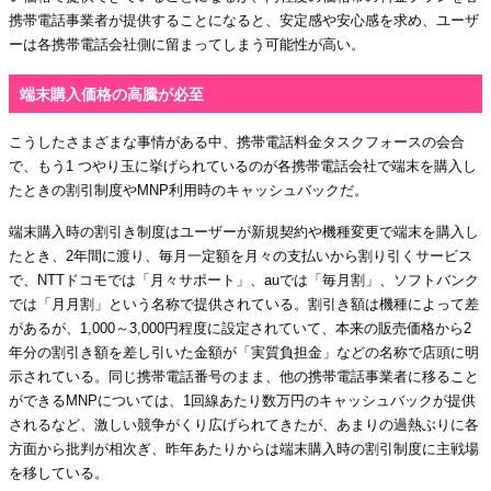
携帯電話事業者が提供することになると、安定感や安心感を求め、ユーザ
ーは各携帯電話会社側に留まってしまう可能性が高い。
端末購入価格の高騰が必至
こうしたさまざまな事情がある中、携帯電話料金タスクフォースの会合
で、もう1 つやり玉に挙げられているのが各携帯電話会社で端末を購入し
たときの割引制度やMNP利用時のキャッシュバックだ。
端末購入時の割引き制度はユーザーが新規契約や機種変更で端末を購入し
たとき、2年間に渡り、毎月一定額を月々の支払いから割り引くサービス
で、NTTドコモでは「月々サポート」、auでは「毎月割」、ソフトバンク
では「月月割」という名称で提供されている。割引き額は機種によって差
があるが、1,000～3,000円程度に設定されていて、本来の販売価格から2
年分の割引き額を差し引いた金額が「実質負担金」などの名称で店頭に明
示されている。同じ携帯電話番号のまま、他の携帯電話事業者に移ること
ができるMNPについては、1回線あたり数万円のキャッシュバックが提供
されるなど、激しい競争がくり広げられてきたが、あまりの過熱ぶりに各
方面から批判が相次ぎ、昨年あたりからは端末購入時の割引制度に主戦場
を移している。