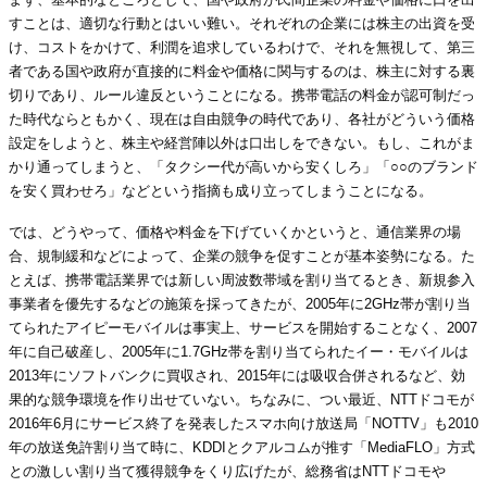
すことは、適切な行動とはいい難い。それぞれの企業には株主の出資を受
け、コストをかけて、利潤を追求しているわけで、それを無視して、第三
者である国や政府が直接的に料金や価格に関与するのは、株主に対する裏
切りであり、ルール違反ということになる。携帯電話の料金が認可制だっ
た時代ならともかく、現在は自由競争の時代であり、各社がどういう価格
設定をしようと、株主や経営陣以外は口出しをできない。もし、これがま
かり通ってしまうと、「タクシー代が高いから安くしろ」「○○のブランド
を安く買わせろ」などという指摘も成り立ってしまうことになる。
では、どうやって、価格や料金を下げていくかというと、通信業界の場
合、規制緩和などによって、企業の競争を促すことが基本姿勢になる。た
とえば、携帯電話業界では新しい周波数帯域を割り当てるとき、新規参入
事業者を優先するなどの施策を採ってきたが、2005年に2GHz帯が割り当
てられたアイピーモバイルは事実上、サービスを開始することなく、2007
年に自己破産し、2005年に1.7GHz帯を割り当てられたイー・モバイルは
2013年にソフトバンクに買収され、2015年には吸収合併されるなど、効
果的な競争環境を作り出せていない。ちなみに、つい最近、NTTドコモが
2016年6月にサービス終了を発表したスマホ向け放送局「NOTTV」も2010
年の放送免許割り当て時に、KDDIとクアルコムが推す「MediaFLO」方式
との激しい割り当て獲得競争をくり広げたが、総務省はNTTドコモや