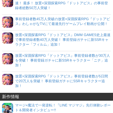
速！ 最多！ 放置×深淵探索RPG『ドットアビス』の事前登
録者総数50万人突破！
事前登録者数45万人突破の放置×深淵探索RPG『ドットアビ
ス』わしゃがなTVにて最速先行ゲームプレイ動画が公開！
放置×深淵探索RPG『ドットアビス』DMM GAMES史上最速
で事前登録者数40万人突破！ 事前登録ガチャに新SSRキャ
ラクター「フィルム」追加！
放置×深淵探索RPG『ドットアビス』事前登録者数が30万人
を突破！ 事前登録ガチャに新SSRキャラクター「ニナ」追
加！
放置×深淵探索RPG『ドットアビス』事前登録者数が5日間
で20万人を突破！ 事前登録ガチャにSSRキャラクター追
加！
新作情報
マージ×魔法で一発逆転！『LINE マジマジ』先行体験レポー
ト＆開発者インタビュー!!