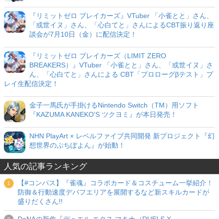
『リミットゼロ ブレイカーズ』VTuber 「小雀とと」さん、
「或世イヌ」さん、「心白てと」さんによるCBT振り返り座
談会が7月10日（金）に配信決定！
『リミットゼロ ブレイカーズ（LIMIT ZERO
BREAKERS）』VTuber 「小雀とと」さん、「或世イヌ」さ
ん、「心白てと」さんによる CBT「プロローグβテスト」プ
レイ生配信決定！
金子一馬氏が手掛けるNintendo Switch（TM）用ソフト
『KAZUMA KANEKO'S ツクヨミ』が本日発売！
NHN PlayArt × レベルファイブ共同開発 新プロジェクト『幻
想世界のぷちぽよん』が始動！
人気の記事ランキング
【#コンパス】『雀魂』コラボカード＆コスチューム一挙紹介！
防御＆行動速度デバフエリアを展開するなど新スキルカードが
盛りだくさん!!