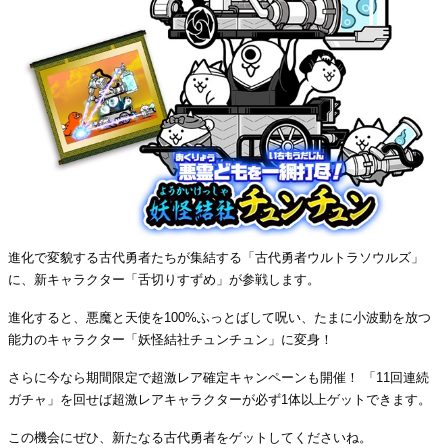
進化で変貌する古代勇者たちが集結する「古代勇者ウルトラソウルズ」
に、新キャラクター「舌切りすずめ」が参戦します。
進化すると、悪魔と天使を100%ふっとばして呪い、たまに小波動を放つ
能力のキャラクター「妖怪結社チュンチュン」に変身！
さらに今なら期間限定で超激レア確定キャンペーンも開催！ 「11回連続
ガチャ」を回せば超激レアキャラクターが必ず1体以上ゲットできます。
この機会にぜひ、新たなる古代勇者をゲットしてくださいね。