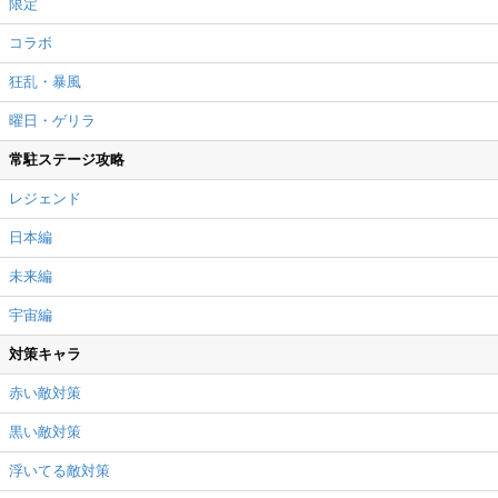
限定
コラボ
狂乱・暴風
曜日・ゲリラ
常駐ステージ攻略
レジェンド
日本編
未来編
宇宙編
対策キャラ
赤い敵対策
黒い敵対策
浮いてる敵対策