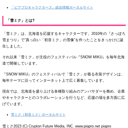
「ピアプロキャラクターズ」総合情報ポータルサイト
「雪ミク」とは?
「雪ミク」は、北海道を応援するキャラクターです。2010年の『さっぽろ
雪まつり』で”真っ白い「初音ミク」の雪像”を作ったことをきっかけに誕
生しました。
それ以来「雪ミク」が主役のフェスティバル『SNOW MIKU』を毎年北海
道で開催しています。
『SNOW MIKU』のフェスティバルで「雪ミク」が着る衣装デザインは、
毎年テーマに沿ってインターネット上で広く募集しています。
現在では、北海道を盛り上げる各種取り組みのアンバサダーを務め、企業
やキャラクターとのコラボレーションを行うなど、応援の場を多方面に広
げています。
雪ミク（初音ミク）ポータルサイト
雪ミク2023 (C) Crypton Future Media, INC. www.piapro.net piapro