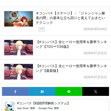
＃コンパス【ステージ】：「ジャンジャン麻
雀の間」の基本な立ち回りと覚えておきたい
テクニック
2026年08月04日
PR
【#コンパス】全ヒーロー使用率＆勝率ランキ
ング【7/21〜7/26版】
2026年07月31日
【#コンパス】全ヒーロー使用率＆勝率ランキ
ング【最新版】
2026年07月31日
#コンパス【戦闘摂理解析システム】
App Store:
無料
Google Play:
無料