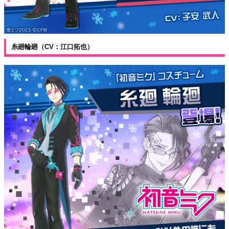
糸廻輪廻（CV：江口拓也）