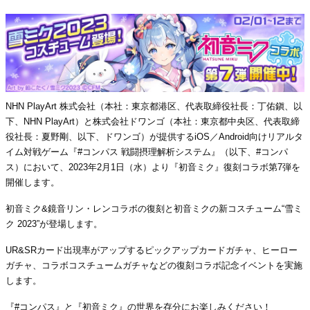
NHN PlayArt 株式会社（本社：東京都港区、代表取締役社長：丁佑鎭、以
下、NHN PlayArt）と株式会社ドワンゴ（本社：東京都中央区、代表取締
役社長：夏野剛、以下、ドワンゴ）が提供するiOS／Android向けリアルタ
イム対戦ゲーム『#コンパス 戦闘摂理解析システム』（以下、#コンパ
ス）において、2023年2月1日（水）より『初音ミク』復刻コラボ第7弾を
開催します。
初音ミク&鏡音リン・レンコラボの復刻と初音ミクの新コスチューム“雪ミ
ク 2023”が登場します。
UR&SRカード出現率がアップするピックアップカードガチャ、ヒーロー
ガチャ、コラボコスチュームガチャなどの復刻コラボ記念イベントを実施
します。
『#コンパス』と『初音ミク』の世界を存分にお楽しみください！