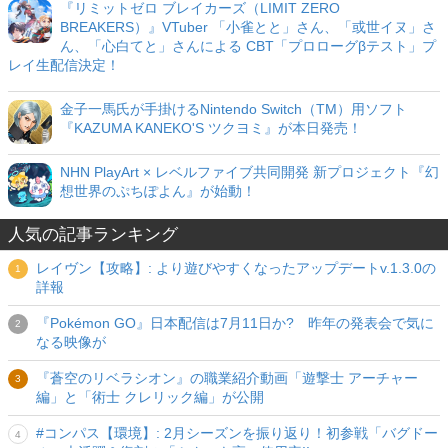
『リミットゼロ ブレイカーズ（LIMIT ZERO
BREAKERS）』VTuber 「小雀とと」さん、「或世イヌ」さ
ん、「心白てと」さんによる CBT「プロローグβテスト」プ
レイ生配信決定！
金子一馬氏が手掛けるNintendo Switch（TM）用ソフト
『KAZUMA KANEKO'S ツクヨミ』が本日発売！
NHN PlayArt × レベルファイブ共同開発 新プロジェクト『幻
想世界のぷちぽよん』が始動！
人気の記事ランキング
レイヴン【攻略】: より遊びやすくなったアップデートv.1.3.0の
詳報
『Pokémon GO』日本配信は7月11日か? 昨年の発表会で気に
なる映像が
『蒼空のリベラシオン』の職業紹介動画「遊撃士 アーチャー
編」と「術士 クレリック編」が公開
#コンパス【環境】: 2月シーズンを振り返り！初参戦「バグドー