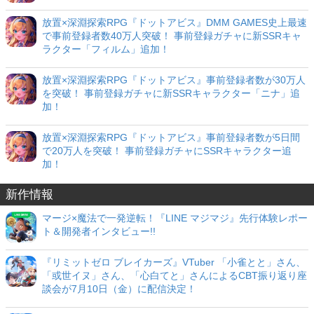
放置×深淵探索RPG『ドットアビス』DMM GAMES史上最速
で事前登録者数40万人突破！ 事前登録ガチャに新SSRキャ
ラクター「フィルム」追加！
放置×深淵探索RPG『ドットアビス』事前登録者数が30万人
を突破！ 事前登録ガチャに新SSRキャラクター「ニナ」追
加！
放置×深淵探索RPG『ドットアビス』事前登録者数が5日間
で20万人を突破！ 事前登録ガチャにSSRキャラクター追
加！
新作情報
マージ×魔法で一発逆転！『LINE マジマジ』先行体験レポー
ト＆開発者インタビュー!!
『リミットゼロ ブレイカーズ』VTuber 「小雀とと」さん、
「或世イヌ」さん、「心白てと」さんによるCBT振り返り座
談会が7月10日（金）に配信決定！