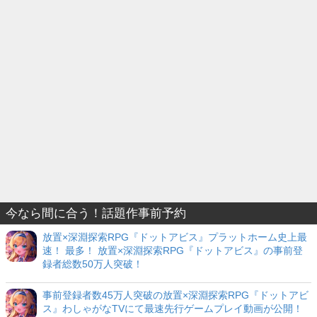
今なら間に合う！話題作事前予約
放置×深淵探索RPG『ドットアビス』プラットホーム史上最
速！ 最多！ 放置×深淵探索RPG『ドットアビス』の事前登
録者総数50万人突破！
事前登録者数45万人突破の放置×深淵探索RPG『ドットアビ
ス』わしゃがなTVにて最速先行ゲームプレイ動画が公開！