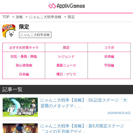
TOP
攻略
にゃんこ大戦争攻略
限定
限定
にゃんこ大戦争攻略
おすすめ対策キャラ
限定
コラボ
狂乱・暴風・降臨
レジェンド
未来編
初心者指南
最新ニュース
宇宙編
日本編
曜日・ゲリラ
記事一覧
にゃんこ大戦争【攻略】: DL記念ステージ「大
逆襲のメタックマ」...
2020年09月16日
にゃんこ大戦争【攻略】: 新5月限定ステージ
「コイの五月病アゲイ...