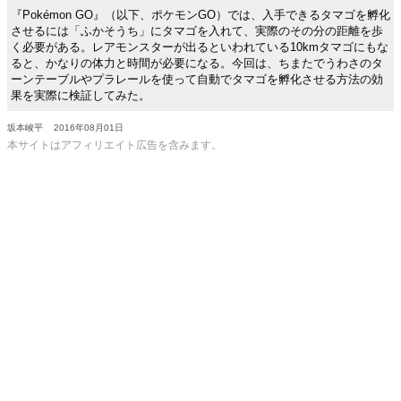
『Pokémon GO』（以下、ポケモンGO）では、入手できるタマゴを孵化
させるには「ふかそうち」にタマゴを入れて、実際のその分の距離を歩
く必要がある。レアモンスターが出るといわれている10kmタマゴにもな
ると、かなりの体力と時間が必要になる。今回は、ちまたでうわさのタ
ーンテーブルやプラレールを使って自動でタマゴを孵化させる方法の効
果を実際に検証してみた。
坂本峻平
2016年08月01日
本サイトはアフィリエイト広告を含みます。