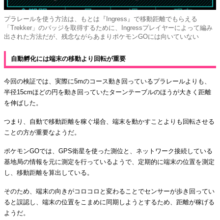
プラレールを使う方法は、もとは『Ingress』で移動距離でもらえる
「Trekker」のバッジを取得するために、Ingressプレイヤーによって編み
出された方法だが、残念ながらあまりポケモンGOには向いていない
自動孵化には端末の移動より回転が重要
今回の検証では、実際に5mのコース動き回っているプラレールよりも、
半径15cmほどの円を動き回っていたターンテーブルのほうが大きく距離
を伸ばした。
つまり、自動で移動距離を稼ぐ場合、端末を動かすことよりも回転させる
ことの方が重要なようだ。
ポケモンGOでは、GPS衛星を使った測位と、ネットワーク接続している
基地局の情報を元に測定を行っているようで、定期的に端末の位置を測定
し、移動距離を算出している。
そのため、端末の向きがコロコロと変わることでセンサーが歩き回ってい
ると誤認し、端末の位置をこまめに同期しようとするため、距離が稼げる
ようだ。