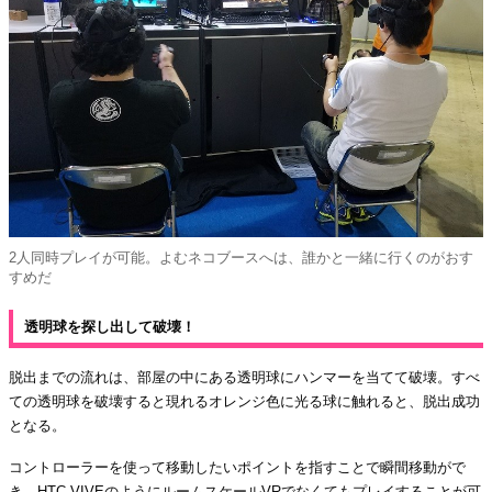
2人同時プレイが可能。よむネコブースへは、誰かと一緒に行くのがおす
すめだ
透明球を探し出して破壊！
脱出までの流れは、部屋の中にある透明球にハンマーを当てて破壊。すべ
ての透明球を破壊すると現れるオレンジ色に光る球に触れると、脱出成功
となる。
コントローラーを使って移動したいポイントを指すことで瞬間移動がで
き、HTC VIVEのようにルームスケールVRでなくてもプレイすることが可