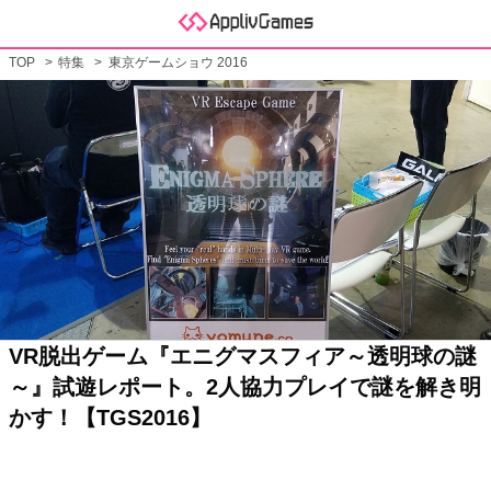
TOP
特集
東京ゲームショウ 2016
VR脱出ゲーム『エニグマスフィア～透明球の謎
～』試遊レポート。2人協力プレイで謎を解き明
かす！【TGS2016】