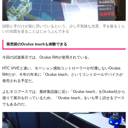
頭部と手だけが宙に浮いているという、少し不気味な光景。手を振るくら
いの合図を送ることはじゅうぶんできる
発売前のOculus touchも体験できる
今回の試遊展示では、Oculus Riftが使用されている。
HTC VIVEと違い、モーション感知コントローラーが付属しないOculus
Riftだが、今年の年末に「Oculus touch」というコントロールデバイスが
発売される予定だ。
よむネコブースでは、最終製品版に近い「Oculus touch」をOculus社から
借りて展示を行っているため、「Oculus touch」をいち早く試せるブース
でもあるのだ。