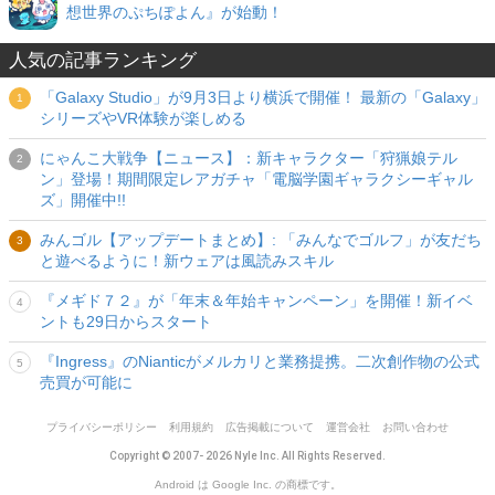
想世界のぷちぽよん』が始動！
人気の記事ランキング
「Galaxy Studio」が9月3日より横浜で開催！ 最新の「Galaxy」
シリーズやVR体験が楽しめる
にゃんこ大戦争【ニュース】：新キャラクター「狩猟娘テル
ン」登場！期間限定レアガチャ「電脳学園ギャラクシーギャル
ズ」開催中!!
みんゴル【アップデートまとめ】: 「みんなでゴルフ」が友だち
と遊べるように！新ウェアは風読みスキル
『メギド７２』が「年末＆年始キャンペーン」を開催！新イベ
ントも29日からスタート
『Ingress』のNianticがメルカリと業務提携。二次創作物の公式
売買が可能に
プライバシーポリシー
利用規約
広告掲載について
運営会社
お問い合わせ
Copyright © 2007- 2026 Nyle Inc. All Rights Reserved.
Android は Google Inc. の商標です。