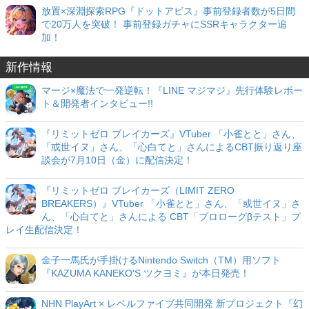
放置×深淵探索RPG『ドットアビス』事前登録者数が5日間
で20万人を突破！ 事前登録ガチャにSSRキャラクター追
加！
新作情報
マージ×魔法で一発逆転！『LINE マジマジ』先行体験レポー
ト＆開発者インタビュー!!
『リミットゼロ ブレイカーズ』VTuber 「小雀とと」さん、
「或世イヌ」さん、「心白てと」さんによるCBT振り返り座
談会が7月10日（金）に配信決定！
『リミットゼロ ブレイカーズ（LIMIT ZERO
BREAKERS）』VTuber 「小雀とと」さん、「或世イヌ」さ
ん、「心白てと」さんによる CBT「プロローグβテスト」プ
レイ生配信決定！
金子一馬氏が手掛けるNintendo Switch（TM）用ソフト
『KAZUMA KANEKO'S ツクヨミ』が本日発売！
NHN PlayArt × レベルファイブ共同開発 新プロジェクト『幻