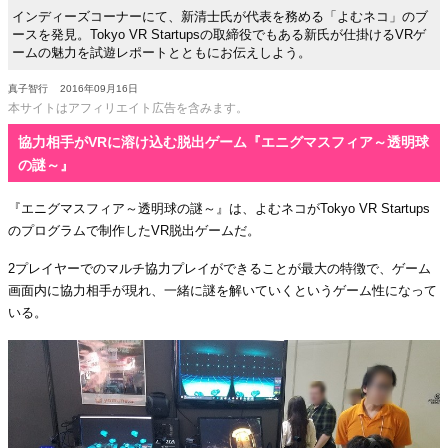
インディーズコーナーにて、新清士氏が代表を務める「よむネコ」のブ
ースを発見。Tokyo VR Startupsの取締役でもある新氏が仕掛けるVRゲ
ームの魅力を試遊レポートとともにお伝えしよう。
真子智行
2016年09月16日
本サイトはアフィリエイト広告を含みます。
協力相手がVRに溶け込む脱出ゲーム『エニグマスフィア～透明球
の謎～』
『エニグマスフィア～透明球の謎～』は、よむネコがTokyo VR Startups
のプログラムで制作したVR脱出ゲームだ。
2プレイヤーでのマルチ協力プレイができることが最大の特徴で、ゲーム
画面内に協力相手が現れ、一緒に謎を解いていくというゲーム性になって
いる。