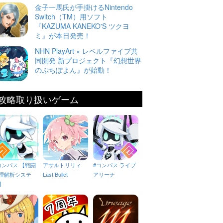
金子一馬氏が手掛けるNintendo
Switch（TM）用ソフト
『KAZUMA KANEKO'S ツクヨ
ミ』が本日発売！
NHN PlayArt × レベルファイブ共
同開発 新プロジェクト『幻想世界
のぷちぽよん』が始動！
攻略取り扱いゲーム
コンパス 【戦闘
アサルトリリィ
#コンパス ライブ
理解析システ
Last Bullet
アリーナ
】