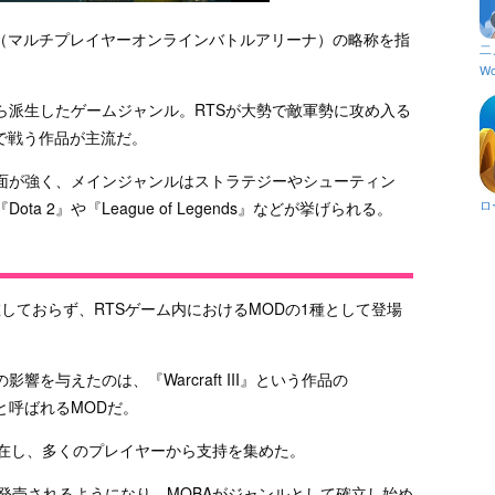
ttle Arena（マルチプレイヤーオンラインバトルアリーナ）の略称を指
二
Wo
ら派生したゲームジャンル。RTSが大勢で敵軍勢に攻め入る
で戦う作品が主流だ。
面が強く、メインジャンルはストラテジーやシューティン
ロ
 2』や『League of Legends』などが挙げられる。
しておらず、RTSゲーム内におけるMODの1種として登場
を与えたのは、『Warcraft III』という作品の
otA」と呼ばれるMODだ。
く存在し、多くのプレイヤーから支持を集めた。
が発売されるようになり、MOBAがジャンルとして確立し始め