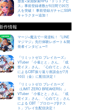
放置×深淵探索RPG『ドットアビ
ス』事前登録者数が5日間で20万
人を突破！ 事前登録ガチャにSSR
キャラクター追加！
新作情報
マージ×魔法で一発逆転！『LINE
マジマジ』先行体験レポート＆開
発者インタビュー!!
『リミットゼロ ブレイカーズ』
VTuber 「小雀とと」さん、「或
世イヌ」さん、「心白てと」さん
によるCBT振り返り座談会が7月
10日（金）に配信決定！
『リミットゼロ ブレイカーズ
（LIMIT ZERO BREAKERS）』
VTuber 「小雀とと」さん、「或
世イヌ」さん、「心白てと」さん
による CBT「プロローグβテス
ト」プレイ生配信決定！