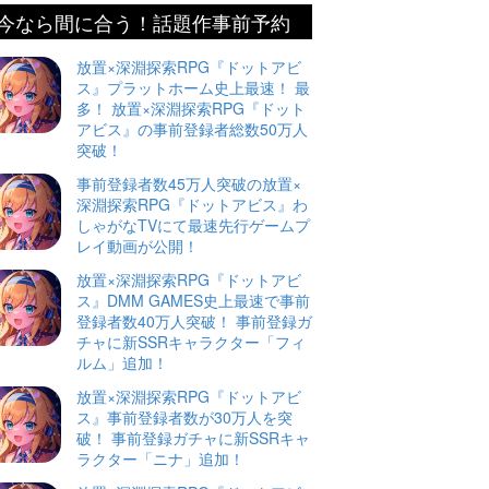
今なら間に合う！話題作事前予約
放置×深淵探索RPG『ドットアビ
ス』プラットホーム史上最速！ 最
多！ 放置×深淵探索RPG『ドット
アビス』の事前登録者総数50万人
突破！
事前登録者数45万人突破の放置×
深淵探索RPG『ドットアビス』わ
しゃがなTVにて最速先行ゲームプ
レイ動画が公開！
放置×深淵探索RPG『ドットアビ
ス』DMM GAMES史上最速で事前
登録者数40万人突破！ 事前登録ガ
チャに新SSRキャラクター「フィ
ルム」追加！
放置×深淵探索RPG『ドットアビ
ス』事前登録者数が30万人を突
破！ 事前登録ガチャに新SSRキャ
ラクター「ニナ」追加！