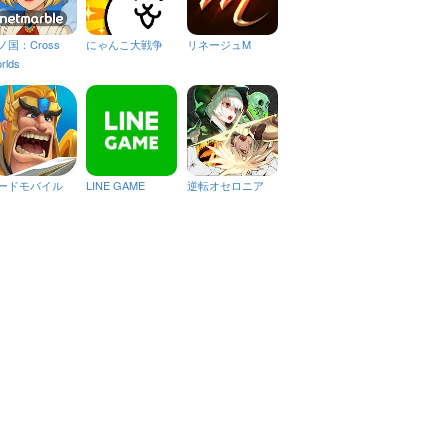
ノ国：Cross
にゃんこ大戦争
リネージュM
rlds
ードモバイル
LINE GAME
逆転オセロニア