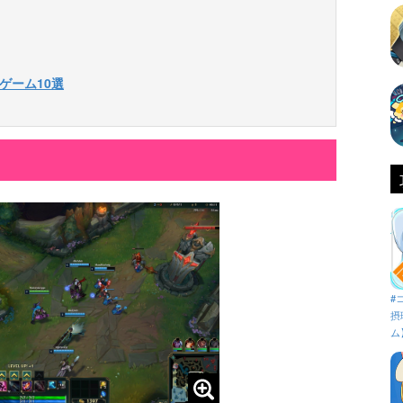
Aゲーム10選
#
摂
ム