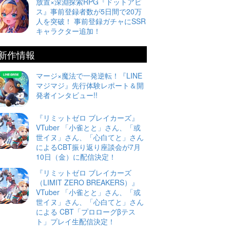
放置×深淵探索RPG『ドットアビ
ス』事前登録者数が5日間で20万
人を突破！ 事前登録ガチャにSSR
キャラクター追加！
新作情報
マージ×魔法で一発逆転！『LINE
マジマジ』先行体験レポート＆開
発者インタビュー!!
『リミットゼロ ブレイカーズ』
VTuber 「小雀とと」さん、「或
世イヌ」さん、「心白てと」さん
によるCBT振り返り座談会が7月
10日（金）に配信決定！
『リミットゼロ ブレイカーズ
（LIMIT ZERO BREAKERS）』
VTuber 「小雀とと」さん、「或
世イヌ」さん、「心白てと」さん
による CBT「プロローグβテス
ト」プレイ生配信決定！