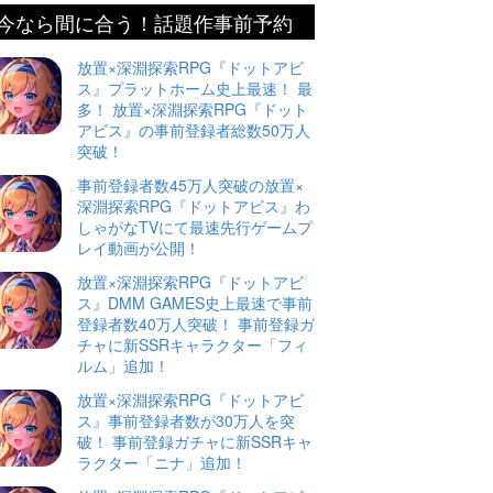
今なら間に合う！話題作事前予約
放置×深淵探索RPG『ドットアビ
ス』プラットホーム史上最速！ 最
多！ 放置×深淵探索RPG『ドット
アビス』の事前登録者総数50万人
突破！
事前登録者数45万人突破の放置×
深淵探索RPG『ドットアビス』わ
しゃがなTVにて最速先行ゲームプ
レイ動画が公開！
放置×深淵探索RPG『ドットアビ
ス』DMM GAMES史上最速で事前
登録者数40万人突破！ 事前登録ガ
チャに新SSRキャラクター「フィ
ルム」追加！
放置×深淵探索RPG『ドットアビ
ス』事前登録者数が30万人を突
破！ 事前登録ガチャに新SSRキャ
ラクター「ニナ」追加！