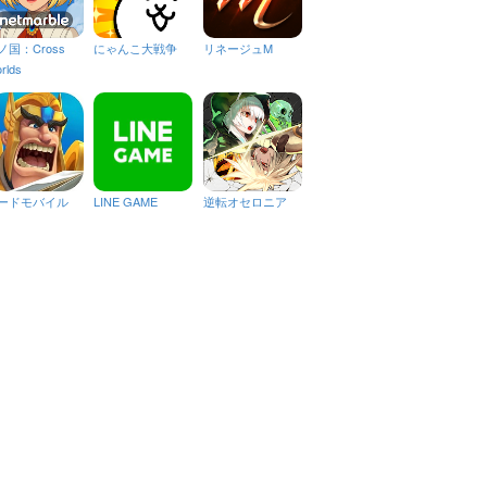
ノ国：Cross
にゃんこ大戦争
リネージュM
rlds
ードモバイル
LINE GAME
逆転オセロニア