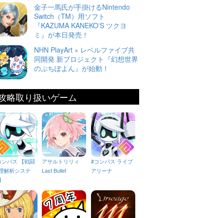
金子一馬氏が手掛けるNintendo
Switch（TM）用ソフト
『KAZUMA KANEKO'S ツクヨ
ミ』が本日発売！
NHN PlayArt × レベルファイブ共
同開発 新プロジェクト『幻想世界
のぷちぽよん』が始動！
攻略取り扱いゲーム
コンパス 【戦闘
アサルトリリィ
#コンパス ライブ
理解析システ
Last Bullet
アリーナ
】