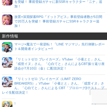
を突破！ 事前登録ガチャに新SSRキャラクター「ニナ」追
加！
放置×深淵探索RPG『ドットアビス』事前登録者数が5日間
で20万人を突破！ 事前登録ガチャにSSRキャラクター追
加！
新作情報
マージ×魔法で一発逆転！『LINE マジマジ』先行体験レポー
ト＆開発者インタビュー!!
『リミットゼロ ブレイカーズ』VTuber 「小雀とと」さん、
「或世イヌ」さん、「心白てと」さんによるCBT振り返り座
談会が7月10日（金）に配信決定！
『リミットゼロ ブレイカーズ（LIMIT ZERO
BREAKERS）』VTuber 「小雀とと」さん、「或世イヌ」さ
ん、「心白てと」さんによる CBT「プロローグβテスト」プ
レイ生配信決定！
金子一馬氏が手掛けるNintendo Switch（TM）用ソフト