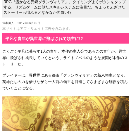
RPG『遥かなる異郷グランヴィリア』。タイミングよくボタンをタップ
する、リズムゲームに似たスキルシステムに注目だ。ちょっとふざけた
ストーリーも慣れるとなかなか面白い!?
笹本勇人
2017年06月02日
本サイトはアフィリエイト広告を含みます。
平凡な青年が異世界に飛ばされて領主に!?
ごくごく平凡に暮らす1人の青年。本作の主人公であるこの青年が、異世
界に飛ばされ成長していくという、ライトノベルのような展開が本作のス
トーリーだ。
プレイヤーは、異世界にある都市「グランヴィリア」の新米領主となり、
英雄たちの力を借りながら一人前の領主を目指してさまざまな経験を積ん
でいくことになる。