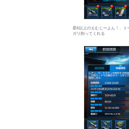
星6以上のえむじーよん！、ト
ガリ削ってくれる