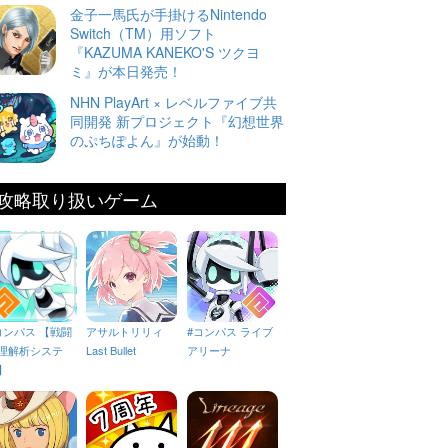
金子一馬氏が手掛けるNintendo
Switch（TM）用ソフト
『KAZUMA KANEKO'S ツクヨ
ミ』が本日発売！
NHN PlayArt × レベルファイブ共
同開発 新プロジェクト『幻想世界
のぷちぽよん』が始動！
攻略取り扱いゲーム
コンパス 【戦闘
アサルトリリィ
#コンパス ライブ
理解析システ
Last Bullet
アリーナ
】