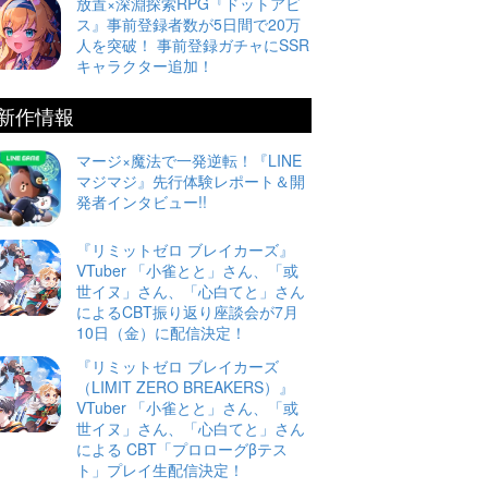
放置×深淵探索RPG『ドットアビ
ス』事前登録者数が5日間で20万
人を突破！ 事前登録ガチャにSSR
キャラクター追加！
新作情報
マージ×魔法で一発逆転！『LINE
マジマジ』先行体験レポート＆開
発者インタビュー!!
『リミットゼロ ブレイカーズ』
VTuber 「小雀とと」さん、「或
世イヌ」さん、「心白てと」さん
によるCBT振り返り座談会が7月
10日（金）に配信決定！
『リミットゼロ ブレイカーズ
（LIMIT ZERO BREAKERS）』
VTuber 「小雀とと」さん、「或
世イヌ」さん、「心白てと」さん
による CBT「プロローグβテス
ト」プレイ生配信決定！