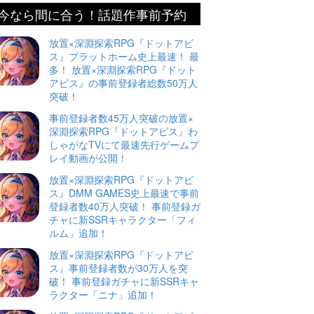
今なら間に合う！話題作事前予約
放置×深淵探索RPG『ドットアビ
ス』プラットホーム史上最速！ 最
多！ 放置×深淵探索RPG『ドット
アビス』の事前登録者総数50万人
突破！
事前登録者数45万人突破の放置×
深淵探索RPG『ドットアビス』わ
しゃがなTVにて最速先行ゲームプ
レイ動画が公開！
放置×深淵探索RPG『ドットアビ
ス』DMM GAMES史上最速で事前
登録者数40万人突破！ 事前登録ガ
チャに新SSRキャラクター「フィ
ルム」追加！
放置×深淵探索RPG『ドットアビ
ス』事前登録者数が30万人を突
破！ 事前登録ガチャに新SSRキャ
ラクター「ニナ」追加！