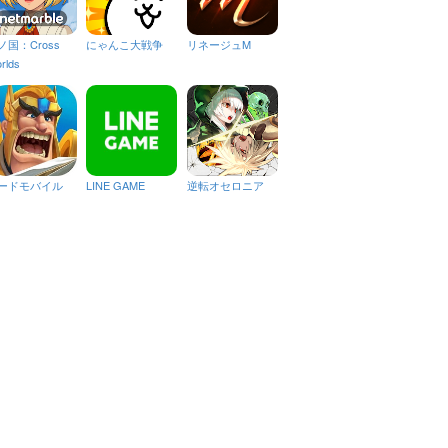
ノ国：Cross
にゃんこ大戦争
リネージュM
rlds
ードモバイル
LINE GAME
逆転オセロニア