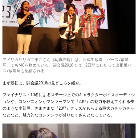
アメリカザリガニ平井さん（写真右端）は、公式生放送「バース7放送
局」でもMCを務めている。闘会議2018では、2日間にわたって出張版バー
ス7放送局も配信される
まず最初に、闘会議2018の見どころを紹介。
ファイナリスト10名によるステージ上でのキャラクターボイスオーディシ
ョンや、コンパニオンがマンツーマンで『23/7』の魅力を教えてくれる夢
のような小部屋、さまざまな『23/7』グッズがもらえる巨大ガチャガチャ
などなど、魅力的なコンテンツが盛りだくさんとなっている。