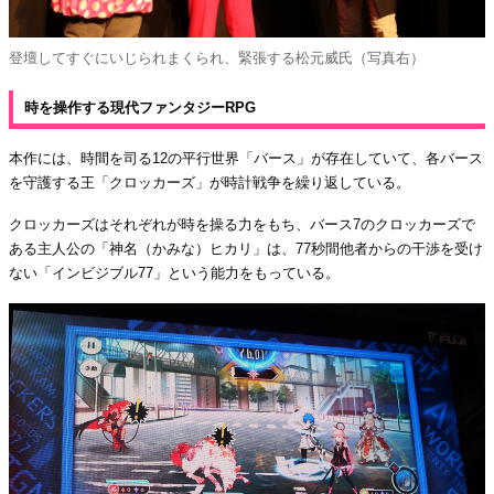
登壇してすぐにいじられまくられ、緊張する松元威氏（写真右）
時を操作する現代ファンタジーRPG
本作には、時間を司る12の平行世界「バース」が存在していて、各バース
を守護する王「クロッカーズ」が時計戦争を繰り返している。
クロッカーズはそれぞれが時を操る力をもち、バース7のクロッカーズで
ある主人公の「神名（かみな）ヒカリ」は、77秒間他者からの干渉を受け
ない「インビジブル77」という能力をもっている。