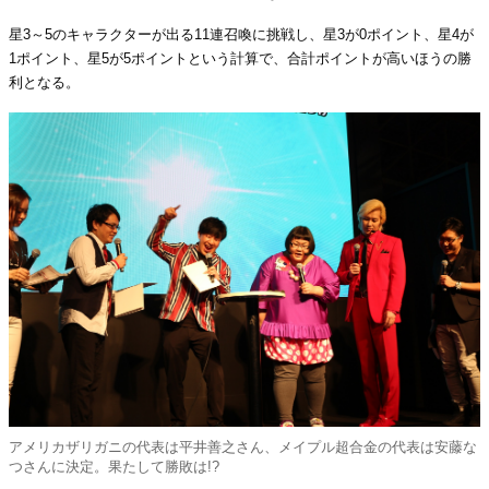
星3～5のキャラクターが出る11連召喚に挑戦し、星3が0ポイント、星4が
1ポイント、星5が5ポイントという計算で、合計ポイントが高いほうの勝
利となる。
アメリカザリガニの代表は平井善之さん、メイプル超合金の代表は安藤な
つさんに決定。果たして勝敗は!?