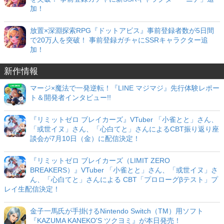
加！
放置×深淵探索RPG『ドットアビス』事前登録者数が5日間
で20万人を突破！ 事前登録ガチャにSSRキャラクター追
加！
新作情報
マージ×魔法で一発逆転！『LINE マジマジ』先行体験レポー
ト＆開発者インタビュー!!
『リミットゼロ ブレイカーズ』VTuber 「小雀とと」さん、
「或世イヌ」さん、「心白てと」さんによるCBT振り返り座
談会が7月10日（金）に配信決定！
『リミットゼロ ブレイカーズ（LIMIT ZERO
BREAKERS）』VTuber 「小雀とと」さん、「或世イヌ」さ
ん、「心白てと」さんによる CBT「プロローグβテスト」プ
レイ生配信決定！
金子一馬氏が手掛けるNintendo Switch（TM）用ソフト
『KAZUMA KANEKO'S ツクヨミ』が本日発売！