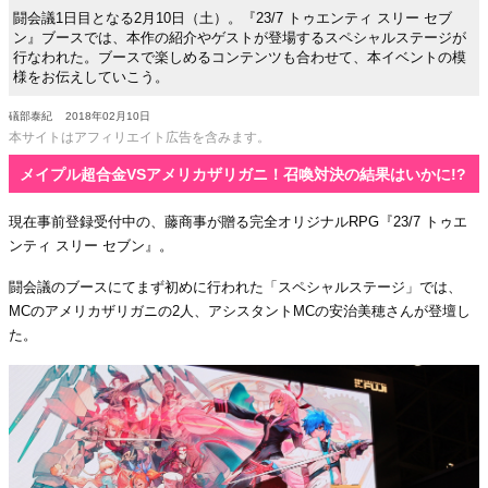
闘会議1日目となる2月10日（土）。『23/7 トゥエンティ スリー セブ
ン』ブースでは、本作の紹介やゲストが登場するスペシャルステージが
行なわれた。ブースで楽しめるコンテンツも合わせて、本イベントの模
様をお伝えしていこう。
礒部泰紀
2018年02月10日
本サイトはアフィリエイト広告を含みます。
メイプル超合金VSアメリカザリガニ！召喚対決の結果はいかに!?
現在事前登録受付中の、藤商事が贈る完全オリジナルRPG『23/7 トゥエ
ンティ スリー セブン』。
闘会議のブースにてまず初めに行われた「スペシャルステージ」では、
MCのアメリカザリガニの2人、アシスタントMCの安治美穂さんが登壇し
た。