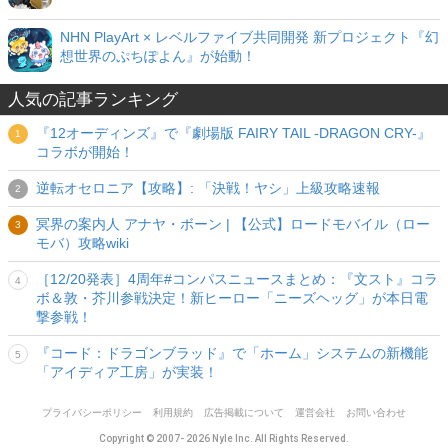
NHN PlayArt × レベルファイブ共同開発 新プロジェクト『幻
想世界のぷちぽよん』が始動！
人気の記事ランキング
『12オーディンズ』で『劇場版 FAIRY TAIL -DRAGON CRY-』
コラボが開始！
逆転オセロニア【攻略】: 「決戦！ヤシ」上級攻略速報
冥界の案内人 アナヤ・ボーン | 【公式】ロードモバイル（ロー
モバ）攻略wiki
［12/20発表］4周年#コンパスニュースまとめ：『文スト』コラ
ボ＆敦・芥川参戦決定！新ヒーロー「ニーズヘッグ」が本日電
撃参戦！
『コード：ドラゴンブラッド』で「ホーム」システムの新機能
「アイディア工房」が実装！
プライバシーポリシー
利用規約
広告掲載について
運営会社
お問い合わせ
Copyright © 2007- 2026 Nyle Inc. All Rights Reserved.